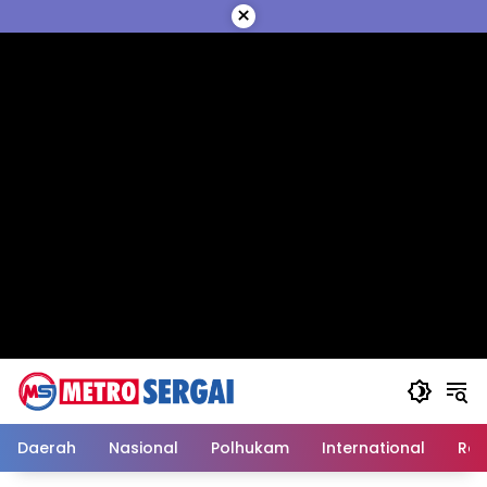
Langsung
×
ke
konten
Daerah
Nasional
Polhukam
International
Reli