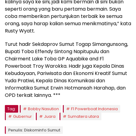
kalinya saya ke sini, jadi kami bermain di sini bukan
seperti orang yang baru pertama bermain. Saya
coba memberikan pertunjukan terbaik ke semua
orang, saya harap kalian semua menikmatinya,” kata
Rusty Wyatt.
Turut hadir Sekdaprov Sumut Togap Simangunsong,
Bupati Toba Effendy Sintong Napitupulu dan
Chairment Lake Toba GP Aquabike and F1
Powerboat Troy Warokka. Hadir juga Kepala Dinas
Kebudayaan, Pariwisata dan Ekonomi Kreatif Sumut
Yuda Pratiwi, Kepala Dinas Komunikasi dan
Informatika Sumut Erwin Hotmansah Harahap, dan
OPD terkait lainnya. ***
Tag:
Bobby Nasution
F1 Powerboat Indonesia
Gubernur
Juara
Sumatera utara
Penulis: Diskominfo Sumut