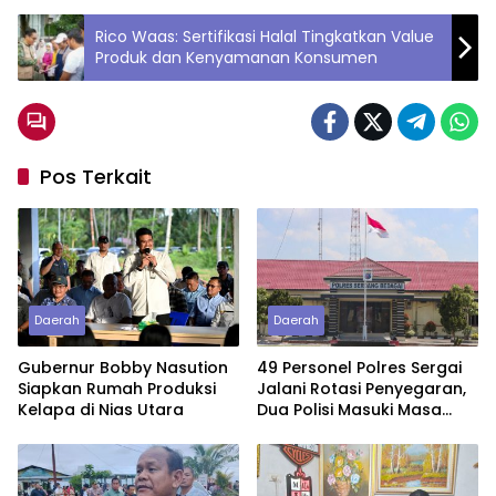
Rico Waas: Sertifikasi Halal Tingkatkan Value
Produk dan Kenyamanan Konsumen
Pos Terkait
Daerah
Daerah
Gubernur Bobby Nasution
49 Personel Polres Sergai
Siapkan Rumah Produksi
Jalani Rotasi Penyegaran,
Kelapa di Nias Utara
Dua Polisi Masuki Masa
Purnawirawan