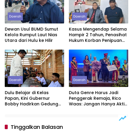
Daerah
Daerah
Dewan Usul BUMD Sumut
Kasus Mengendap Selama
Kelola Rumput Laut Nias
Hampir 2 Tahun, Penasihat
Utara dari Hulu ke Hilir
Hukum Korban Penipuan
Pertanyakan
Profesionalitas Penyidik
Polres Tebing Tinggi
Daerah
Daerah
Dulu Belajar di Kelas
Duta Genre Harus Jadi
Papan, Kini Gubernur
Penggerak Remaja, Rico
Bobby Hadirkan Gedung
Waas: Jangan Hanya Aktif
Sekolah Permanen
Saat Ada Acara
Tinggalkan Balasan