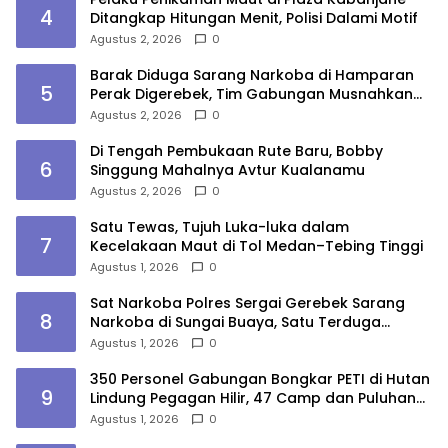
4
Ditangkap Hitungan Menit, Polisi Dalami Motif
Agustus 2, 2026
0
Barak Diduga Sarang Narkoba di Hamparan
5
Perak Digerebek, Tim Gabungan Musnahkan
Lokasi
Agustus 2, 2026
0
Di Tengah Pembukaan Rute Baru, Bobby
6
Singgung Mahalnya Avtur Kualanamu
Agustus 2, 2026
0
Satu Tewas, Tujuh Luka-luka dalam
7
Kecelakaan Maut di Tol Medan–Tebing Tinggi
Agustus 1, 2026
0
Sat Narkoba Polres Sergai Gerebek Sarang
8
Narkoba di Sungai Buaya, Satu Terduga
Pelaku Diamankan
Agustus 1, 2026
0
350 Personel Gabungan Bongkar PETI di Hutan
9
Lindung Pegagan Hilir, 47 Camp dan Puluhan
Peralatan Dimusnahkan
Agustus 1, 2026
0