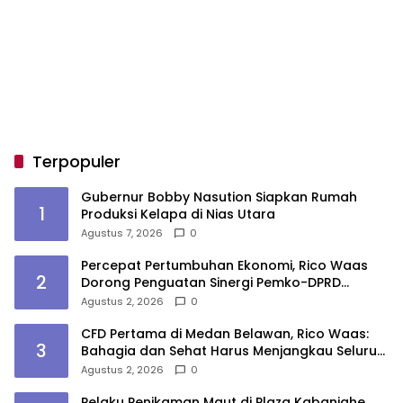
Terpopuler
Gubernur Bobby Nasution Siapkan Rumah
1
Produksi Kelapa di Nias Utara
Agustus 7, 2026
0
Percepat Pertumbuhan Ekonomi, Rico Waas
2
Dorong Penguatan Sinergi Pemko-DPRD
Medan
Agustus 2, 2026
0
CFD Pertama di Medan Belawan, Rico Waas:
3
Bahagia dan Sehat Harus Menjangkau Seluruh
Sudut Kota Medan
Agustus 2, 2026
0
Pelaku Penikaman Maut di Plaza Kabanjahe