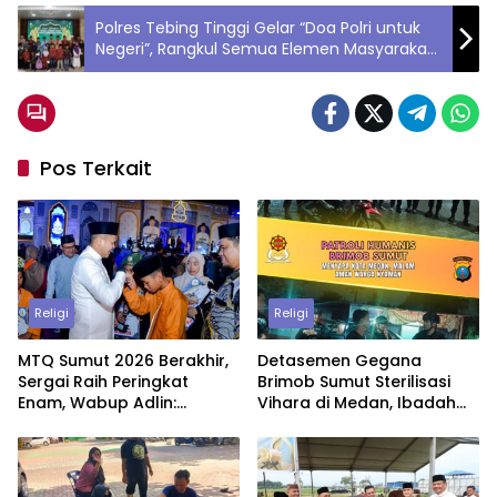
Polres Tebing Tinggi Gelar “Doa Polri untuk
Negeri”, Rangkul Semua Elemen Masyarakat
Jaga Persatuan
Pos Terkait
Religi
Religi
MTQ Sumut 2026 Berakhir,
Detasemen Gegana
Sergai Raih Peringkat
Brimob Sumut Sterilisasi
Enam, Wabup Adlin:
Vihara di Medan, Ibadah
Jadikan Motivasi untuk
Waisak Berjalan Aman dan
Lebih Baik
Penuh Khidmat