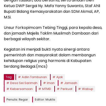
dengan tausiah, doa bersama, serta dihadiri oleh
Ketua DWP Sergai Ny. Mafa Yanny Suwanto, Staf Ahli
Bupati Bidang Kemasyarakatan dan SDM Akmal, AP,
M.Si.
Unsur Forkopimcam Tebing Tinggi, para kepala desa,
dan jamaah Majelis Taklim Muslimah Dambaan dari
berbagai wilayah sekitar.
Kegiatan ini menjadi bukti nyata sinergi antara
pemerintah dan masyarakat dalam membangun
kehidupan religius yang harmonis di Kabupaten
Serdang Bedagai.(mcs)
Tag:
Adlin Tambunan
Ajak
Desa Sei Sarimah
Iman
Jamaah
Kebersamaan
MTMD
Perkuat
Wabup
Penulis: Regar
Editor: Muklis