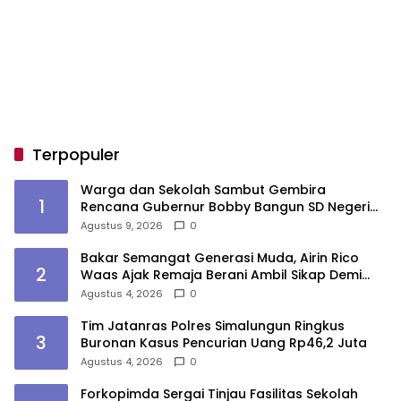
Terpopuler
Warga dan Sekolah Sambut Gembira
1
Rencana Gubernur Bobby Bangun SD Negeri
Lasara di Nias Utara
Agustus 9, 2026
0
Bakar Semangat Generasi Muda, Airin Rico
2
Waas Ajak Remaja Berani Ambil Sikap Demi
Masa Depan
Agustus 4, 2026
0
Tim Jatanras Polres Simalungun Ringkus
3
Buronan Kasus Pencurian Uang Rp46,2 Juta
Agustus 4, 2026
0
Forkopimda Sergai Tinjau Fasilitas Sekolah