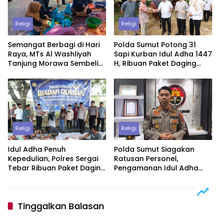
Religi
Religi
Semangat Berbagi di Hari
Polda Sumut Potong 31
Raya, MTs Al Washliyah
Sapi Kurban Idul Adha 1447
Tanjung Morawa Sembelih
H, Ribuan Paket Daging
Hewan Kurban
Dibagikan untuk Warga
dan Personel
Religi
Religi
Idul Adha Penuh
Polda Sumut Siagakan
Kepedulian, Polres Sergai
Ratusan Personel,
Tebar Ribuan Paket Daging
Pengamanan Idul Adha
Qurban untuk Warga
1447 H Diperketat
Tinggalkan Balasan