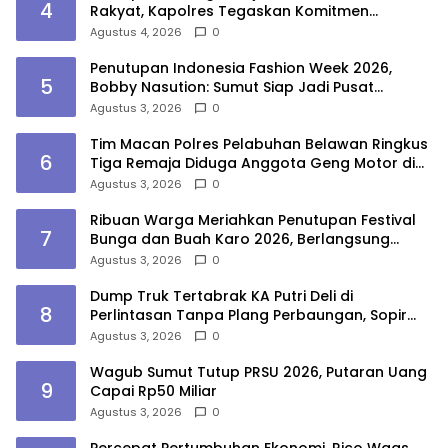
4
Rakyat, Kapolres Tegaskan Komitmen
Ciptakan Lingkungan Belajar Aman dan
Agustus 4, 2026
0
Kondusif
Penutupan Indonesia Fashion Week 2026,
5
Bobby Nasution: Sumut Siap Jadi Pusat
Fashion Indonesia Lewat Wastra
Agustus 3, 2026
0
Tim Macan Polres Pelabuhan Belawan Ringkus
6
Tiga Remaja Diduga Anggota Geng Motor di
Marelan
Agustus 3, 2026
0
Ribuan Warga Meriahkan Penutupan Festival
7
Bunga dan Buah Karo 2026, Berlangsung
Aman di Bawah Pengamanan Gabungan
Agustus 3, 2026
0
Dump Truk Tertabrak KA Putri Deli di
8
Perlintasan Tanpa Plang Perbaungan, Sopir
Tewas
Agustus 3, 2026
0
Wagub Sumut Tutup PRSU 2026, Putaran Uang
9
Capai Rp50 Miliar
Agustus 3, 2026
0
Percepat Pertumbuhan Ekonomi, Rico Waas