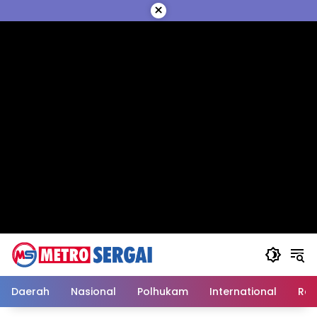
Langsung
×
ke
konten
Daerah
Nasional
Polhukam
International
Reli