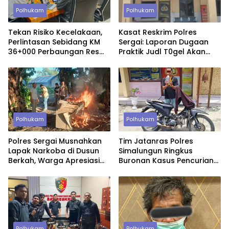
Polhukam
Polhukam
Tekan Risiko Kecelakaan,
Kasat Reskrim Polres
Perlintasan Sebidang KM
Sergai: Laporan Dugaan
36+000 Perbaungan Resmi
Praktik Judl T0gel Akan
Ditutup Permanen
Segera Ditindaklanjuti
Polhukam
Polhukam
Polres Sergai Musnahkan
Tim Jatanras Polres
Lapak Narkoba di Dusun
Simalungun Ringkus
Berkah, Warga Apresiasi
Buronan Kasus Pencurian
Tindakan Tegas Aparat
Uang Rp46,2 Juta
Polhukam
Polhukam