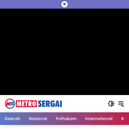
Langsung
×
ke
konten
Daerah
Nasional
Polhukam
International
Reli