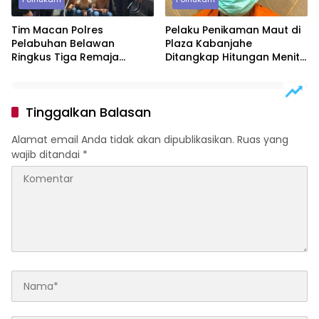
Tim Macan Polres
Pelaku Penikaman Maut di
Pelabuhan Belawan
Plaza Kabanjahe
Ringkus Tiga Remaja
Ditangkap Hitungan Menit,
Diduga Anggota Geng
Polisi Dalami Motif
Motor di Marelan
Tinggalkan Balasan
Alamat email Anda tidak akan dipublikasikan.
Ruas yang
wajib ditandai
*