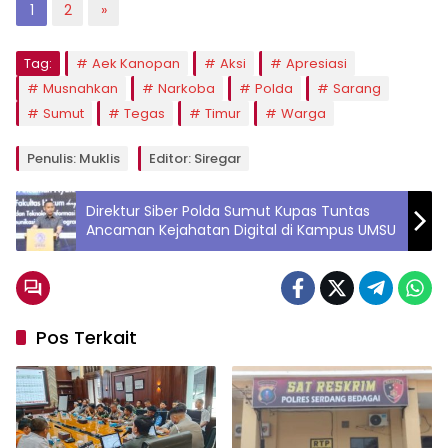
1
2
»
Tag:
Aek Kanopan
Aksi
Apresiasi
Musnahkan
Narkoba
Polda
Sarang
Sumut
Tegas
Timur
Warga
Penulis: Muklis
Editor: Siregar
Direktur Siber Polda Sumut Kupas Tuntas
Ancaman Kejahatan Digital di Kampus UMSU
Pos Terkait