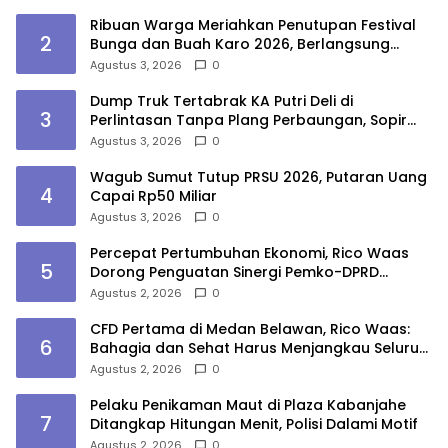
Ribuan Warga Meriahkan Penutupan Festival
2
Bunga dan Buah Karo 2026, Berlangsung
Aman di Bawah Pengamanan Gabungan
Agustus 3, 2026
0
Dump Truk Tertabrak KA Putri Deli di
3
Perlintasan Tanpa Plang Perbaungan, Sopir
Tewas
Agustus 3, 2026
0
Wagub Sumut Tutup PRSU 2026, Putaran Uang
4
Capai Rp50 Miliar
Agustus 3, 2026
0
Percepat Pertumbuhan Ekonomi, Rico Waas
5
Dorong Penguatan Sinergi Pemko-DPRD
Medan
Agustus 2, 2026
0
CFD Pertama di Medan Belawan, Rico Waas:
6
Bahagia dan Sehat Harus Menjangkau Seluruh
Sudut Kota Medan
Agustus 2, 2026
0
Pelaku Penikaman Maut di Plaza Kabanjahe
7
Ditangkap Hitungan Menit, Polisi Dalami Motif
Agustus 2, 2026
0