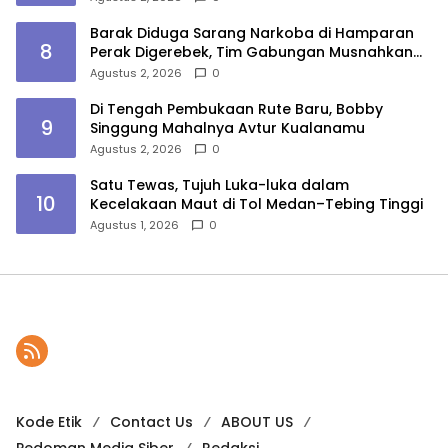
Barak Diduga Sarang Narkoba di Hamparan
8
Perak Digerebek, Tim Gabungan Musnahkan
Lokasi
Agustus 2, 2026
0
Di Tengah Pembukaan Rute Baru, Bobby
9
Singgung Mahalnya Avtur Kualanamu
Agustus 2, 2026
0
Satu Tewas, Tujuh Luka-luka dalam
10
Kecelakaan Maut di Tol Medan–Tebing Tinggi
Agustus 1, 2026
0
Kode Etik
Contact Us
ABOUT US