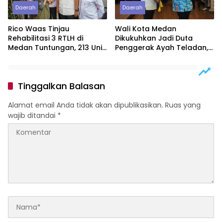
Daerah
Daerah
Rico Waas Tinjau
Wali Kota Medan
Rehabilitasi 3 RTLH di
Dikukuhkan Jadi Duta
Medan Tuntungan, 213 Unit
Penggerak Ayah Teladan,
Ditargetkan Rampung
Rico Waas: Jabatan
Tertinggi Pria Dalam
Keluarga
Tinggalkan Balasan
Alamat email Anda tidak akan dipublikasikan.
Ruas yang
wajib ditandai
*