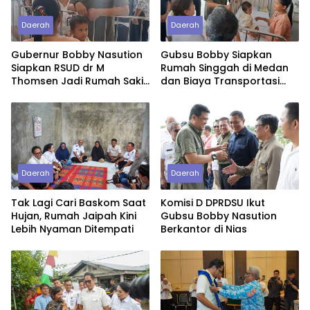
Daerah
Daerah
Gubernur Bobby Nasution
Gubsu Bobby Siapkan
Siapkan RSUD dr M
Rumah Singgah di Medan
Thomsen Jadi Rumah Sakit
dan Biaya Transportasi
Regional Kepulauan Nias
untuk Bayi Rujukan
Penderita Suspek Leukemia
Asal Nias Barat
Daerah
Daerah
Tak Lagi Cari Baskom Saat
Komisi D DPRDSU Ikut
Hujan, Rumah Jaipah Kini
Gubsu Bobby Nasution
Lebih Nyaman Ditempati
Berkantor di Nias