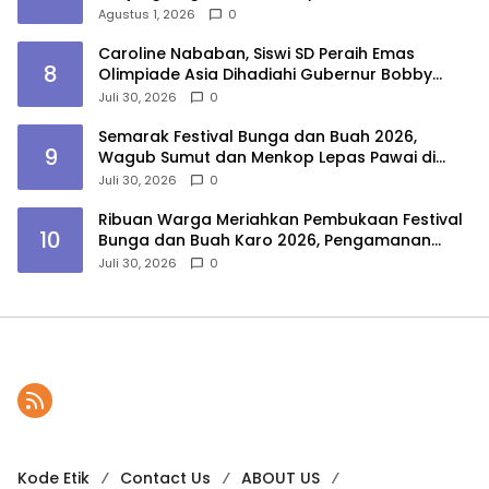
Agustus 1, 2026
0
Caroline Nababan, Siswi SD Peraih Emas
8
Olimpiade Asia Dihadiahi Gubernur Bobby
Nasution Beasiswa Hingga Rumah
Juli 30, 2026
0
Semarak Festival Bunga dan Buah 2026,
9
Wagub Sumut dan Menkop Lepas Pawai di
Berastagi
Juli 30, 2026
0
Ribuan Warga Meriahkan Pembukaan Festival
10
Bunga dan Buah Karo 2026, Pengamanan
Gabungan Berjalan Maksimal
Juli 30, 2026
0
Kode Etik
Contact Us
ABOUT US