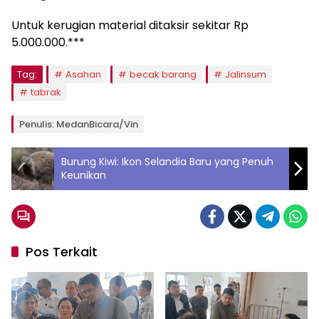
Untuk kerugian material ditaksir sekitar Rp
5.000.000.***
Tag:
Asahan
becak barang
Jalinsum
tabrak
Penulis: MedanBicara/Vin
Burung Kiwi: Ikon Selandia Baru yang Penuh
Keunikan
Pos Terkait