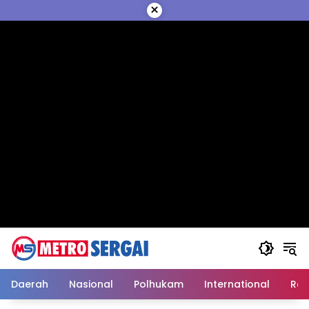
Langsung
×
ke
konten
Daerah
Nasional
Polhukam
International
Reli