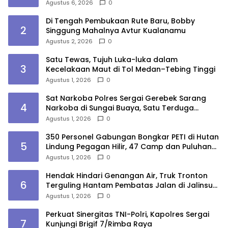
Kepulauan Nias
Agustus 6, 2026
0
Di Tengah Pembukaan Rute Baru, Bobby
2
Singgung Mahalnya Avtur Kualanamu
Agustus 2, 2026
0
Satu Tewas, Tujuh Luka-luka dalam
3
Kecelakaan Maut di Tol Medan–Tebing Tinggi
Agustus 1, 2026
0
Sat Narkoba Polres Sergai Gerebek Sarang
4
Narkoba di Sungai Buaya, Satu Terduga
Pelaku Diamankan
Agustus 1, 2026
0
350 Personel Gabungan Bongkar PETI di Hutan
5
Lindung Pegagan Hilir, 47 Camp dan Puluhan
Peralatan Dimusnahkan
Agustus 1, 2026
0
Hendak Hindari Genangan Air, Truk Tronton
6
Terguling Hantam Pembatas Jalan di Jalinsum
Sergai
Agustus 1, 2026
0
Perkuat Sinergitas TNI-Polri, Kapolres Sergai
7
Kunjungi Brigif 7/Rimba Raya