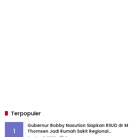
Terpopuler
Gubernur Bobby Nasution Siapkan RSUD dr M
1
Thomsen Jadi Rumah Sakit Regional
Kepulauan Nias