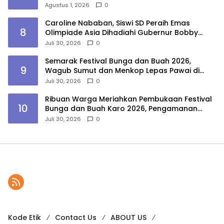
Agustus 1, 2026
0
Caroline Nababan, Siswi SD Peraih Emas
8
Olimpiade Asia Dihadiahi Gubernur Bobby
Nasution Beasiswa Hingga Rumah
Juli 30, 2026
0
Semarak Festival Bunga dan Buah 2026,
9
Wagub Sumut dan Menkop Lepas Pawai di
Berastagi
Juli 30, 2026
0
Ribuan Warga Meriahkan Pembukaan Festival
10
Bunga dan Buah Karo 2026, Pengamanan
Gabungan Berjalan Maksimal
Juli 30, 2026
0
Kode Etik
Contact Us
ABOUT US