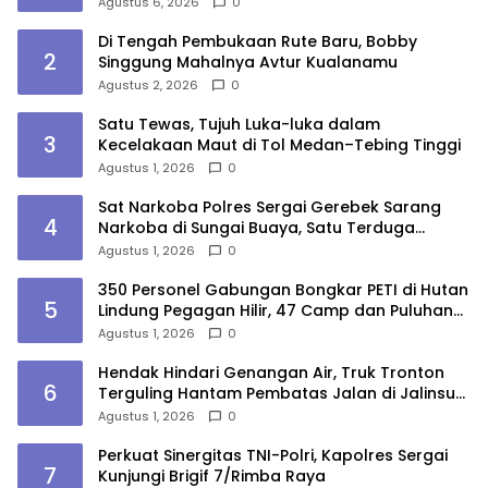
Agustus 6, 2026
0
Di Tengah Pembukaan Rute Baru, Bobby
2
Singgung Mahalnya Avtur Kualanamu
Agustus 2, 2026
0
Satu Tewas, Tujuh Luka-luka dalam
3
Kecelakaan Maut di Tol Medan–Tebing Tinggi
Agustus 1, 2026
0
Sat Narkoba Polres Sergai Gerebek Sarang
4
Narkoba di Sungai Buaya, Satu Terduga
Pelaku Diamankan
Agustus 1, 2026
0
350 Personel Gabungan Bongkar PETI di Hutan
5
Lindung Pegagan Hilir, 47 Camp dan Puluhan
Peralatan Dimusnahkan
Agustus 1, 2026
0
Hendak Hindari Genangan Air, Truk Tronton
6
Terguling Hantam Pembatas Jalan di Jalinsum
Sergai
Agustus 1, 2026
0
Perkuat Sinergitas TNI-Polri, Kapolres Sergai
7
Kunjungi Brigif 7/Rimba Raya