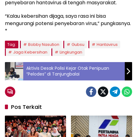
penyebaran hantavirus di tengah masyarakat.
“Kalau kebersihan dijaga, saya rasa ini bisa
mengurangi potensi penyebaran virus,” pungkasnya.
*
Tag:
Bobby Nasution
Gubsu
Hantavirus
Jaga Kebersihan
Lingkungan
Aktivis Desak Polisi Kejar Otak Penipuan
“Pelodes” di Tanjungbalai
Pos Terkait