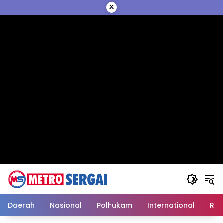
Langsung
×
ke
konten
Daerah
Nasional
Polhukam
International
Reli