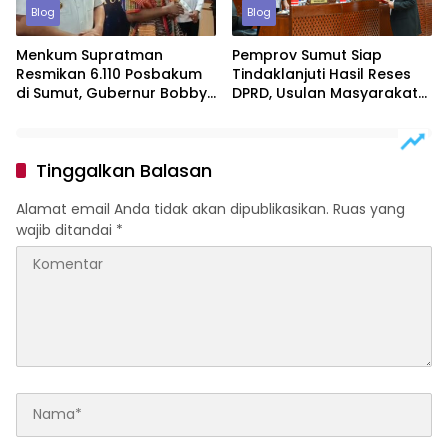
Blog
Blog
Menkum Supratman
Pemprov Sumut Siap
Resmikan 6.110 Posbakum
Tindaklanjuti Hasil Reses
di Sumut, Gubernur Bobby
DPRD, Usulan Masyarakat
Nasution: Penyelesaian
Diprioritaskan
Kasus Tertentu Lewat
Berdasarkan Urgensi
Justice Colaborator
Tinggalkan Balasan
Alamat email Anda tidak akan dipublikasikan.
Ruas yang
wajib ditandai
*