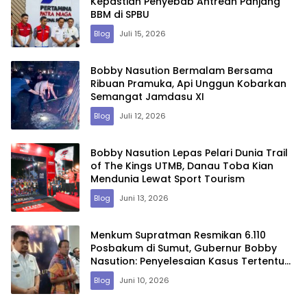
Kepastian Penyebab Antrean Panjang
BBM di SPBU
Blog
Juli 15, 2026
Bobby Nasution Bermalam Bersama
Ribuan Pramuka, Api Unggun Kobarkan
Semangat Jamdasu XI
Blog
Juli 12, 2026
Bobby Nasution Lepas Pelari Dunia Trail
of The Kings UTMB, Danau Toba Kian
Mendunia Lewat Sport Tourism
Blog
Juni 13, 2026
Menkum Supratman Resmikan 6.110
Posbakum di Sumut, Gubernur Bobby
Nasution: Penyelesaian Kasus Tertentu
Lewat Justice Colaborator
Blog
Juni 10, 2026