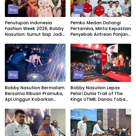
Blog
Blog
Penutupan Indonesia
Pemko Medan Datangi
Fashion Week 2026, Bobby
Pertamina, Minta Kepastian
Nasution: Sumut Siap Jadi
Penyebab Antrean Panjang
Pusat Fashion Indonesia
BBM di SPBU
Lewat Wastra
Blog
Blog
Bobby Nasution Bermalam
Bobby Nasution Lepas
Bersama Ribuan Pramuka,
Pelari Dunia Trail of The
Api Unggun Kobarkan
Kings UTMB, Danau Toba
Semangat Jamdasu XI
Kian Mendunia Lewat Sport
Tourism