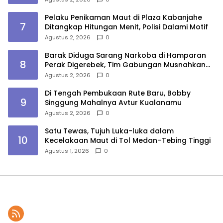
Pelaku Penikaman Maut di Plaza Kabanjahe
7
Ditangkap Hitungan Menit, Polisi Dalami Motif
Agustus 2, 2026
0
Barak Diduga Sarang Narkoba di Hamparan
8
Perak Digerebek, Tim Gabungan Musnahkan
Lokasi
Agustus 2, 2026
0
Di Tengah Pembukaan Rute Baru, Bobby
9
Singgung Mahalnya Avtur Kualanamu
Agustus 2, 2026
0
Satu Tewas, Tujuh Luka-luka dalam
10
Kecelakaan Maut di Tol Medan–Tebing Tinggi
Agustus 1, 2026
0