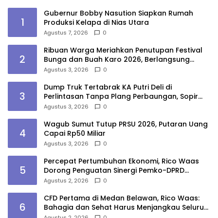
Gubernur Bobby Nasution Siapkan Rumah
1
Produksi Kelapa di Nias Utara
Agustus 7, 2026
0
Ribuan Warga Meriahkan Penutupan Festival
2
Bunga dan Buah Karo 2026, Berlangsung
Aman di Bawah Pengamanan Gabungan
Agustus 3, 2026
0
Dump Truk Tertabrak KA Putri Deli di
3
Perlintasan Tanpa Plang Perbaungan, Sopir
Tewas
Agustus 3, 2026
0
Wagub Sumut Tutup PRSU 2026, Putaran Uang
4
Capai Rp50 Miliar
Agustus 3, 2026
0
Percepat Pertumbuhan Ekonomi, Rico Waas
5
Dorong Penguatan Sinergi Pemko-DPRD
Medan
Agustus 2, 2026
0
CFD Pertama di Medan Belawan, Rico Waas:
6
Bahagia dan Sehat Harus Menjangkau Seluruh
Sudut Kota Medan
Agustus 2, 2026
0