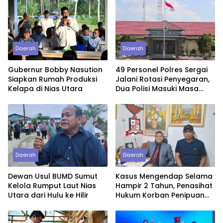
Daerah
Daerah
Gubernur Bobby Nasution
49 Personel Polres Sergai
Siapkan Rumah Produksi
Jalani Rotasi Penyegaran,
Kelapa di Nias Utara
Dua Polisi Masuki Masa
Purnawirawan
Daerah
Daerah
Dewan Usul BUMD Sumut
Kasus Mengendap Selama
Kelola Rumput Laut Nias
Hampir 2 Tahun, Penasihat
Utara dari Hulu ke Hilir
Hukum Korban Penipuan
Pertanyakan
Profesionalitas Penyidik