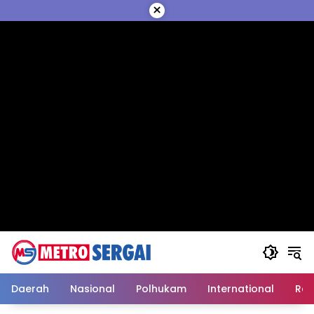
Langsung
×
ke
konten
Daerah
Nasional
Polhukam
International
Reli