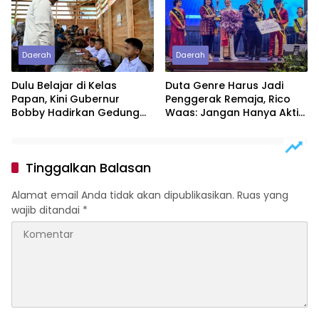
Polres Tebing Tinggi
Daerah
Daerah
Dulu Belajar di Kelas
Duta Genre Harus Jadi
Papan, Kini Gubernur
Penggerak Remaja, Rico
Bobby Hadirkan Gedung
Waas: Jangan Hanya Aktif
Sekolah Permanen
Saat Ada Acara
Tinggalkan Balasan
Alamat email Anda tidak akan dipublikasikan.
Ruas yang
wajib ditandai
*