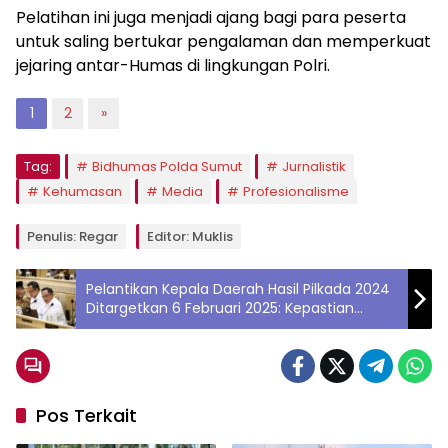
Pelatihan ini juga menjadi ajang bagi para peserta
untuk saling bertukar pengalaman dan memperkuat
jejaring antar-Humas di lingkungan Polri.
1
2
»
Tag:
Bidhumas Polda Sumut
Jurnalistik
Kehumasan
Media
Profesionalisme
Penulis: Regar
Editor: Muklis
Pelantikan Kepala Daerah Hasil Pilkada 2024
Ditargetkan 6 Februari 2025: Kepastian
Hukum dan Penghormatan Otonomi Daerah
Pos Terkait