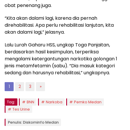
obat penenang juga.
“Kita akan dalami lagi, karena dia pernah
direhabilitasi. Apa perlu rehabilitasi lanjutan, kita
akan dalami lagi,” jelasnya.
Lalu Lurah Gaharu HSS, ungkap Toga Panjaitan,
berdasarkan hasil kesimpulan, terperiksa
mengalami ketergantungan narkotika golongan 1
jenis metamfetamin (sabu). “Dia masuk kategori
sedang dan harusnya rehabilitasi,” ungkapnya.
1
2
3
»
Tag:
BNN
Narkoba
Pemko Medan
Tes Urine
Penulis: Diskominfo Medan