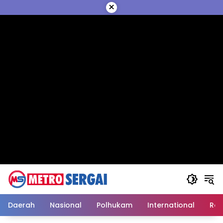
Langsung
×
ke
konten
Daerah
Nasional
Polhukam
International
Reli