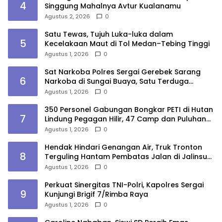
4
Singgung Mahalnya Avtur Kualanamu
Agustus 2, 2026
0
Satu Tewas, Tujuh Luka-luka dalam
5
Kecelakaan Maut di Tol Medan–Tebing Tinggi
Agustus 1, 2026
0
Sat Narkoba Polres Sergai Gerebek Sarang
6
Narkoba di Sungai Buaya, Satu Terduga
Pelaku Diamankan
Agustus 1, 2026
0
350 Personel Gabungan Bongkar PETI di Hutan
7
Lindung Pegagan Hilir, 47 Camp dan Puluhan
Peralatan Dimusnahkan
Agustus 1, 2026
0
Hendak Hindari Genangan Air, Truk Tronton
8
Terguling Hantam Pembatas Jalan di Jalinsum
Sergai
Agustus 1, 2026
0
Perkuat Sinergitas TNI-Polri, Kapolres Sergai
9
Kunjungi Brigif 7/Rimba Raya
Agustus 1, 2026
0