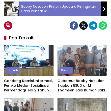
Bobby Nasution Pimpin Upacara Peringatan
Harla Pancasila
Pos Terkait
Daerah
Daerah
Gandeng Komisi Informasi,
Gubernur Bobby Nasution
Pemko Medan Sosialisasi
Siapkan RSUD dr M
Permendagri No 2 Tahun
Thomsen Jadi Rumah Sakit
2026
Regional Kepulauan Nias