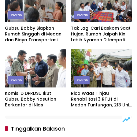
Daerah
Daerah
Gubsu Bobby Siapkan
Tak Lagi Cari Baskom Saat
Rumah Singgah di Medan
Hujan, Rumah Jaipah Kini
dan Biaya Transportasi
Lebih Nyaman Ditempati
untuk Bayi Rujukan
Penderita Suspek Leukemia
Asal Nias Barat
Daerah
Daerah
Komisi D DPRDSU Ikut
Rico Waas Tinjau
Gubsu Bobby Nasution
Rehabilitasi 3 RTLH di
Berkantor di Nias
Medan Tuntungan, 213 Unit
Ditargetkan Rampung
Tinggalkan Balasan