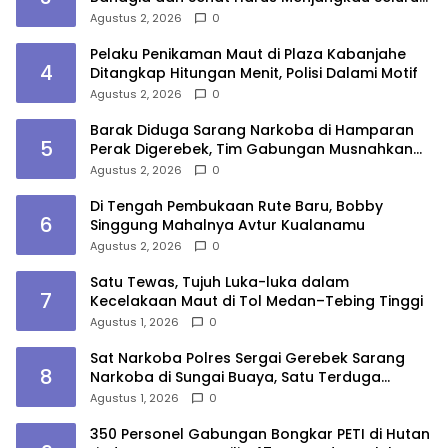
Sudut Kota Medan
Agustus 2, 2026
0
Pelaku Penikaman Maut di Plaza Kabanjahe
4
Ditangkap Hitungan Menit, Polisi Dalami Motif
Agustus 2, 2026
0
Barak Diduga Sarang Narkoba di Hamparan
5
Perak Digerebek, Tim Gabungan Musnahkan
Lokasi
Agustus 2, 2026
0
Di Tengah Pembukaan Rute Baru, Bobby
6
Singgung Mahalnya Avtur Kualanamu
Agustus 2, 2026
0
Satu Tewas, Tujuh Luka-luka dalam
7
Kecelakaan Maut di Tol Medan–Tebing Tinggi
Agustus 1, 2026
0
Sat Narkoba Polres Sergai Gerebek Sarang
8
Narkoba di Sungai Buaya, Satu Terduga
Pelaku Diamankan
Agustus 1, 2026
0
350 Personel Gabungan Bongkar PETI di Hutan