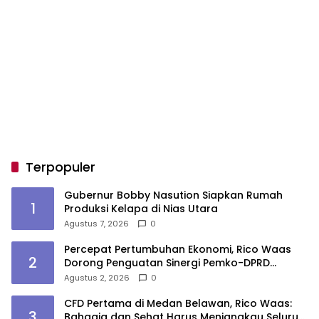
Terpopuler
Gubernur Bobby Nasution Siapkan Rumah
1
Produksi Kelapa di Nias Utara
Agustus 7, 2026
0
Percepat Pertumbuhan Ekonomi, Rico Waas
2
Dorong Penguatan Sinergi Pemko-DPRD
Medan
Agustus 2, 2026
0
CFD Pertama di Medan Belawan, Rico Waas:
3
Bahagia dan Sehat Harus Menjangkau Seluruh