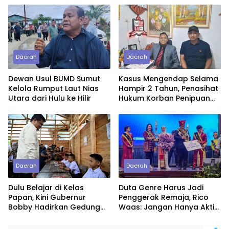
Daerah
Daerah
Dewan Usul BUMD Sumut
Kasus Mengendap Selama
Kelola Rumput Laut Nias
Hampir 2 Tahun, Penasihat
Utara dari Hulu ke Hilir
Hukum Korban Penipuan
Pertanyakan
Profesionalitas Penyidik
Polres Tebing Tinggi
Daerah
Daerah
Dulu Belajar di Kelas
Duta Genre Harus Jadi
Papan, Kini Gubernur
Penggerak Remaja, Rico
Bobby Hadirkan Gedung
Waas: Jangan Hanya Aktif
Sekolah Permanen
Saat Ada Acara