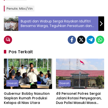
Penulis: Mbc/Vin
Bupati dan Wabup Sergai Rayakan Idulfitri
Bersama Warga, Teguhkan Persatuan dan
Silaturahmi
Pos Terkait
Daerah
Daerah
Gubernur Bobby Nasution
49 Personel Polres Sergai
Siapkan Rumah Produksi
Jalani Rotasi Penyegaran,
Kelapa di Nias Utara
Dua Polisi Masuki Masa
Purnawirawan