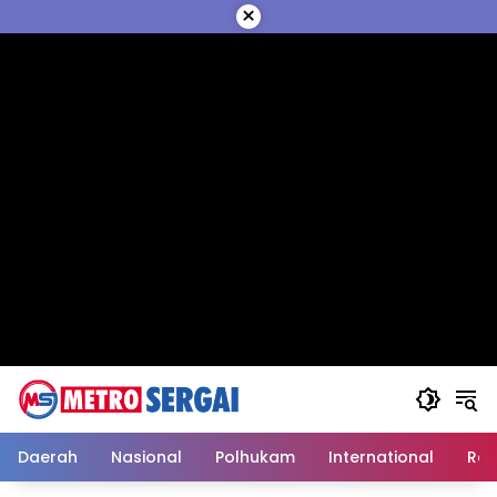
Langsung
×
ke
konten
Daerah
Nasional
Polhukam
International
Reli