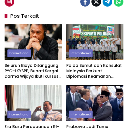
Pos Terkait
International
International
Seluruh Biaya Ditanggung
Polda Sumut dan Konsulat
PYC–LKYSPP, Bupati Sergai
Malaysia Perkuat
Darma Wijaya Ikuti Kursus
Diplomasi Keamanan
Kepemimpinan di
Lewat Lawatan Akademik
Singapura
Sespimti Polri
International
International
Era Baru Perdagangan RI-
Prabowo Jadi Tamu