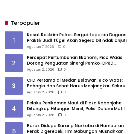
Terpopuler
Kasat Reskrim Polres Sergai: Laporan Dugaan
1
Praktik Judl T0gel Akan Segera Ditindaklanjuti
Agustus 7, 2026
0
Percepat Pertumbuhan Ekonomi, Rico Waas
2
Dorong Penguatan Sinergi Pemko-DPRD
Medan
Agustus 2, 2026
0
CFD Pertama di Medan Belawan, Rico Waas:
3
Bahagia dan Sehat Harus Menjangkau Seluruh
Sudut Kota Medan
Agustus 2, 2026
0
Pelaku Penikaman Maut di Plaza Kabanjahe
4
Ditangkap Hitungan Menit, Polisi Dalami Motif
Agustus 2, 2026
0
Barak Diduga Sarang Narkoba di Hamparan
5
Perak Digerebek, Tim Gabungan Musnahkan