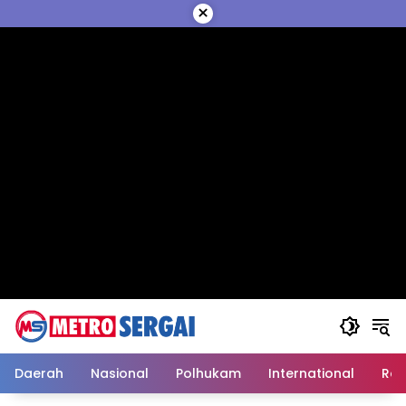
Langsung
×
ke
konten
Daerah
Nasional
Polhukam
International
Reli