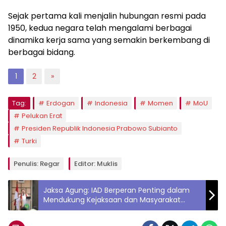
Sejak pertama kali menjalin hubungan resmi pada
1950, kedua negara telah mengalami berbagai
dinamika kerja sama yang semakin berkembang di
berbagai bidang.
1
2
»
Tag:
Erdogan
Indonesia
Momen
MoU
Pelukan Erat
Presiden Republik Indonesia Prabowo Subianto
Turki
Penulis: Regar
Editor: Muklis
Jaksa Agung: IAD Berperan Penting dalam
Mendukung Kejaksaan dan Masyarakat
Berbudaya