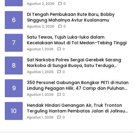
Lokasi
Agustus 2, 2026
0
Di Tengah Pembukaan Rute Baru, Bobby
6
Singgung Mahalnya Avtur Kualanamu
Agustus 2, 2026
0
Satu Tewas, Tujuh Luka-luka dalam
7
Kecelakaan Maut di Tol Medan–Tebing Tinggi
Agustus 1, 2026
0
Sat Narkoba Polres Sergai Gerebek Sarang
8
Narkoba di Sungai Buaya, Satu Terduga
Pelaku Diamankan
Agustus 1, 2026
0
350 Personel Gabungan Bongkar PETI di Hutan
9
Lindung Pegagan Hilir, 47 Camp dan Puluhan
Peralatan Dimusnahkan
Agustus 1, 2026
0
Hendak Hindari Genangan Air, Truk Tronton
10
Terguling Hantam Pembatas Jalan di Jalinsum
Sergai
Agustus 1, 2026
0