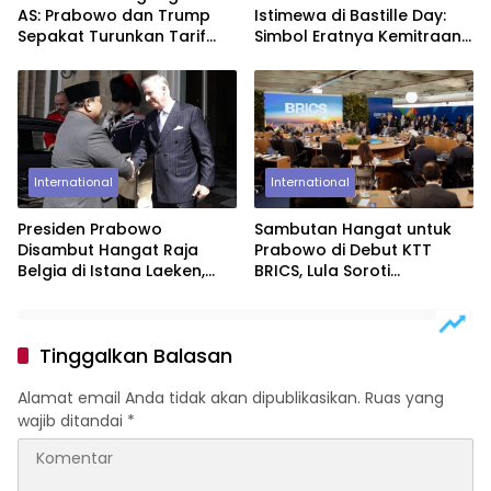
AS: Prabowo dan Trump
Istimewa di Bastille Day:
Sepakat Turunkan Tarif
Simbol Eratnya Kemitraan
Impor ke 19%
Indonesia-Prancis
International
International
Presiden Prabowo
Sambutan Hangat untuk
Disambut Hangat Raja
Prabowo di Debut KTT
Belgia di Istana Laeken,
BRICS, Lula Soroti
Tutup Kunjungan
Semangat Bandung
Kenegaraan dengan
Pertemuan Empat Mata
Tinggalkan Balasan
Alamat email Anda tidak akan dipublikasikan.
Ruas yang
wajib ditandai
*