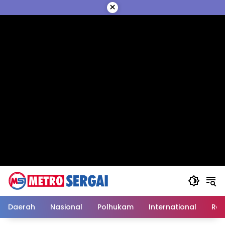
Langsung
×
ke
konten
Daerah
Nasional
Polhukam
International
Reli