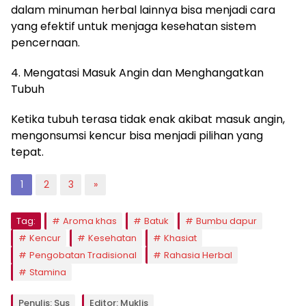
dalam minuman herbal lainnya bisa menjadi cara
yang efektif untuk menjaga kesehatan sistem
pencernaan.
4. Mengatasi Masuk Angin dan Menghangatkan
Tubuh
Ketika tubuh terasa tidak enak akibat masuk angin,
mengonsumsi kencur bisa menjadi pilihan yang
tepat.
1
2
3
»
Tag:
Aroma khas
Batuk
Bumbu dapur
Kencur
Kesehatan
Khasiat
Pengobatan Tradisional
Rahasia Herbal
Stamina
Penulis: Sus
Editor: Muklis