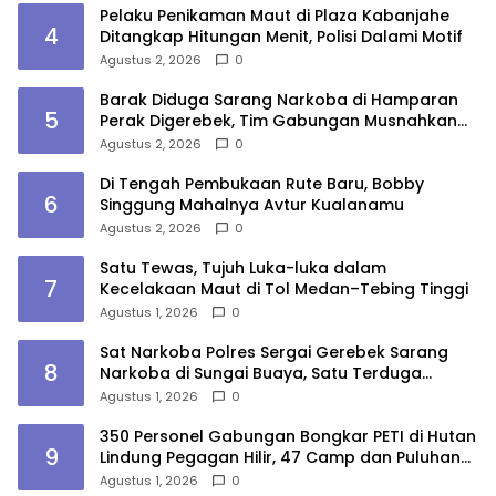
Pelaku Penikaman Maut di Plaza Kabanjahe
4
Ditangkap Hitungan Menit, Polisi Dalami Motif
Agustus 2, 2026
0
Barak Diduga Sarang Narkoba di Hamparan
5
Perak Digerebek, Tim Gabungan Musnahkan
Lokasi
Agustus 2, 2026
0
Di Tengah Pembukaan Rute Baru, Bobby
6
Singgung Mahalnya Avtur Kualanamu
Agustus 2, 2026
0
Satu Tewas, Tujuh Luka-luka dalam
7
Kecelakaan Maut di Tol Medan–Tebing Tinggi
Agustus 1, 2026
0
Sat Narkoba Polres Sergai Gerebek Sarang
8
Narkoba di Sungai Buaya, Satu Terduga
Pelaku Diamankan
Agustus 1, 2026
0
350 Personel Gabungan Bongkar PETI di Hutan
9
Lindung Pegagan Hilir, 47 Camp dan Puluhan
Peralatan Dimusnahkan
Agustus 1, 2026
0