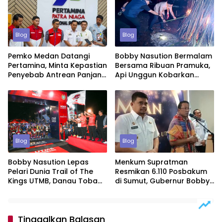
Blog
Blog
Pemko Medan Datangi
Bobby Nasution Bermalam
Pertamina, Minta Kepastian
Bersama Ribuan Pramuka,
Penyebab Antrean Panjang
Api Unggun Kobarkan
BBM di SPBU
Semangat Jamdasu XI
Blog
Blog
Bobby Nasution Lepas
Menkum Supratman
Pelari Dunia Trail of The
Resmikan 6.110 Posbakum
Kings UTMB, Danau Toba
di Sumut, Gubernur Bobby
Kian Mendunia Lewat Sport
Nasution: Penyelesaian
Tourism
Kasus Tertentu Lewat
Justice Colaborator
Tinggalkan Balasan