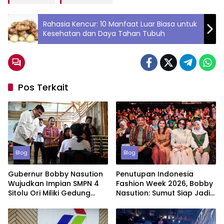
Rahasia Kencur: 10 Manfaat Luar Biasa untuk
Kesehatan dan Daya Tahan Tubuh
Pos Terkait
Blog
Blog
Gubernur Bobby Nasution
Penutupan Indonesia
Wujudkan Impian SMPN 4
Fashion Week 2026, Bobby
Sitolu Ori Miliki Gedung
Nasution: Sumut Siap Jadi
Permanen
Pusat Fashion Indonesia
Lewat Wastra