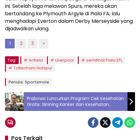
ini. Setelah laga melawan Spurs, mereka akan
bertandang ke Plymouth Argyle di Piala FA, lalu
menghadapi Everton dalam Derby Merseyside yang
dijadwalkan ulang.
1
2
3
»
Tag:
Anfield
Liverpool
semifinal Piala EFL
Tottenham Hotspur
Penulis: Sportsmole
Prabowo Luncurkan Program Cek Kesehatan
Gratis: Skrining Kanker dan Kesehatan
Mental Jadi Prioritas
Pos Terkait