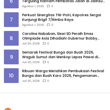
6
Terguling Hantam Pembatas Jalan di Jalinsum
Sergai
Agustus 1, 2026
0
Perkuat Sinergitas TNI-Polri, Kapolres Sergai
7
Kunjungi Brigif 7/Rimba Raya
Agustus 1, 2026
0
Caroline Nababan, Siswi SD Peraih Emas
8
Olimpiade Asia Dihadiahi Gubernur Bobby
Nasution Beasiswa Hingga Rumah
Juli 30, 2026
0
Semarak Festival Bunga dan Buah 2026,
9
Wagub Sumut dan Menkop Lepas Pawai di
Berastagi
Juli 30, 2026
0
Ribuan Warga Meriahkan Pembukaan Festival
10
Bunga dan Buah Karo 2026, Pengamanan
Gabungan Berjalan Maksimal
Juli 30, 2026
0