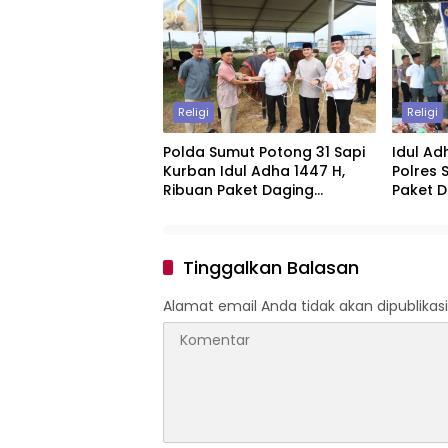
Khidma
Religi
Religi
Polda Sumut Potong 31 Sapi
Idul Ad
Kurban Idul Adha 1447 H,
Polres 
Ribuan Paket Daging
Paket 
Dibagikan untuk Warga dan
Warga
Personel
Tinggalkan Balasan
Alamat email Anda tidak akan dipublikasi