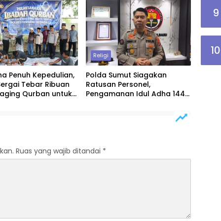
t
9
10
Religi
ha Penuh Kepedulian,
Polda Sumut Siagakan
Sergai Tebar Ribuan
Ratusan Personel,
Daging Qurban untuk
Pengamanan Idul Adha 1447
H Diperketat
kan.
Ruas yang wajib ditandai
*