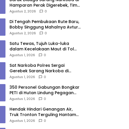
Hamparan Perak Digerebek, Tim
Gabungan Musnahkan Lokasi
Agustus 2, 2026
0
Di Tengah Pembukaan Rute Baru,
Bobby Singgung Mahalnya Avtur
Kualanamu
Agustus 2, 2026
0
Satu Tewas, Tujuh Luka-luka
dalam Kecelakaan Maut di Tol
Medan–Tebing Tinggi
Agustus 1, 2026
0
Sat Narkoba Polres Sergai
Gerebek Sarang Narkoba di
Sungai Buaya, Satu Terduga
Agustus 1, 2026
0
Pelaku Diamankan
350 Personel Gabungan Bongkar
PETI di Hutan Lindung Pegagan
Hilir, 47 Camp dan Puluhan
Agustus 1, 2026
0
Peralatan Dimusnahkan
Hendak Hindari Genangan Air,
Truk Tronton Terguling Hantam
Pembatas Jalan di Jalinsum
Agustus 1, 2026
0
Sergai