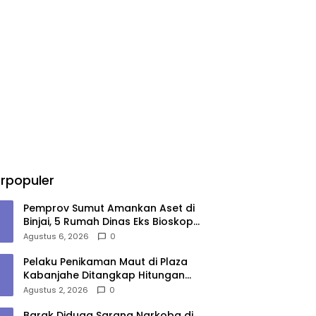
rpopuler
Pemprov Sumut Amankan Aset di
Binjai, 5 Rumah Dinas Eks Bioskop
Ria Dibongkar
Agustus 6, 2026
0
Pelaku Penikaman Maut di Plaza
Kabanjahe Ditangkap Hitungan
Menit, Polisi Dalami Motif
Agustus 2, 2026
0
Barak Diduga Sarang Narkoba di