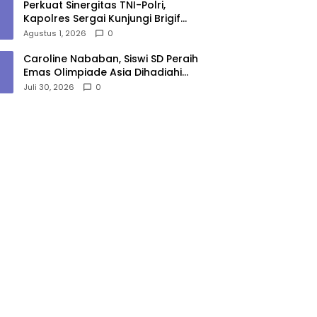
Perkuat Sinergitas TNI-Polri,
Kapolres Sergai Kunjungi Brigif
7/Rimba Raya
Agustus 1, 2026
0
Caroline Nababan, Siswi SD Peraih
Emas Olimpiade Asia Dihadiahi
Gubernur Bobby Nasution
Juli 30, 2026
0
Beasiswa Hingga Rumah