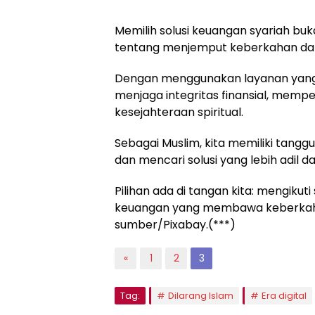
Memilih solusi keuangan syariah buk
tentang menjemput keberkahan dan
Dengan menggunakan layanan yang s
menjaga integritas finansial, mempe
kesejahteraan spiritual.
Sebagai Muslim, kita memiliki tan
dan mencari solusi yang lebih adil da
Pilihan ada di tangan kita: mengikut
keuangan yang membawa keberkahan
sumber/Pixabay.(***)
«
1
2
3
Tag:
Dilarang Islam
Era digital