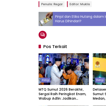
Penulis: Regar
Editor: Muklis
Pinjol dan Etika Hutang dala
Harus Dihindari?
Pos Terkait
Religi
Religi
MTQ Sumut 2026 Berakhir,
Detase
Sergai Raih Peringkat Enam,
Sumut St
Wabup Adlin: Jadikan
Medan,
Motivasi untuk Lebih Baik
Berjal