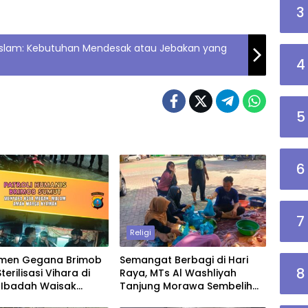
3
m Islam: Kebutuhan Mendesak atau Jebakan yang
4
5
6
7
Religi
men Gegana Brimob
Semangat Berbagi di Hari
8
erilisasi Vihara di
Raya, MTs Al Washliyah
 Ibadah Waisak
Tanjung Morawa Sembelih
an Aman dan Penuh
Hewan Kurban