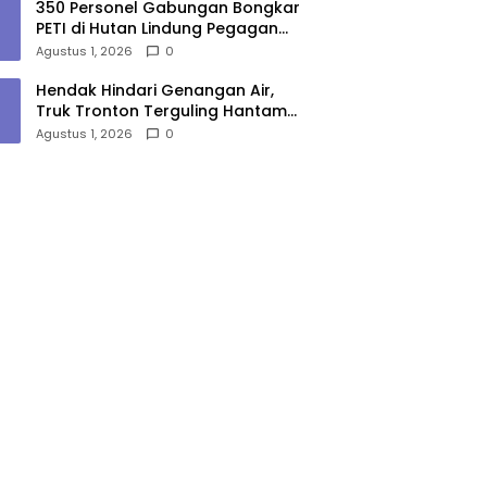
350 Personel Gabungan Bongkar
PETI di Hutan Lindung Pegagan
Hilir, 47 Camp dan Puluhan
Agustus 1, 2026
0
Peralatan Dimusnahkan
Hendak Hindari Genangan Air,
Truk Tronton Terguling Hantam
Pembatas Jalan di Jalinsum
Agustus 1, 2026
0
Sergai