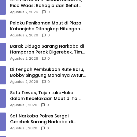
Rico Waas: Bahagia dan Sehat
Harus Menjangkau Seluruh Sudut
Agustus 2, 2026
0
Kota Medan
Pelaku Penikaman Maut di Plaza
Kabanjahe Ditangkap Hitungan
Menit, Polisi Dalami Motif
Agustus 2, 2026
0
Barak Diduga Sarang Narkoba di
Hamparan Perak Digerebek, Tim
Gabungan Musnahkan Lokasi
Agustus 2, 2026
0
Di Tengah Pembukaan Rute Baru,
Bobby Singgung Mahalnya Avtur
Kualanamu
Agustus 2, 2026
0
Satu Tewas, Tujuh Luka-luka
dalam Kecelakaan Maut di Tol
Medan–Tebing Tinggi
Agustus 1, 2026
0
Sat Narkoba Polres Sergai
Gerebek Sarang Narkoba di
Sungai Buaya, Satu Terduga
Agustus 1, 2026
0
Pelaku Diamankan