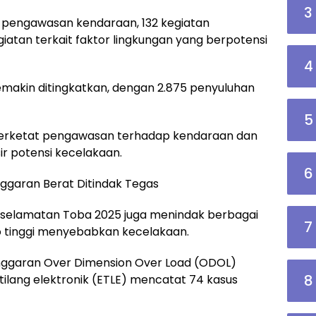
3
tan pengawasan kendaraan, 132 kegiatan
giatan terkait faktor lingkungan yang berpotensi
4
semakin ditingkatkan, dengan 2.875 penyuluhan
5
mperketat pengawasan terhadap kendaraan dan
ir potensi kecelakaan.
6
ggaran Berat Ditindak Tegas
Keselamatan Toba 2025 juga menindak berbagai
7
ko tinggi menyebabkan kecelakaan.
anggaran Over Dimension Over Load (ODOL)
8
 tilang elektronik (ETLE) mencatat 74 kasus