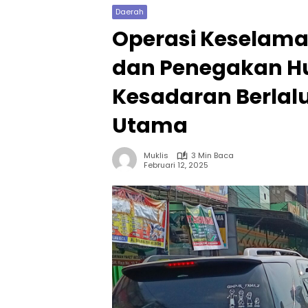
Daerah
Operasi Keselama
dan Penegakan H
Kesadaran Berlalu
Utama
Muklis
3 Min Baca
Februari 12, 2025