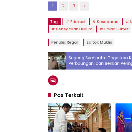
1
2
3
»
Tag:
Edukasi
Kesadaran
Penegakan Hukum
Polda Sumut
Penulis: Regar
Editor: Muklis
Sugeng Syahputra Tegaskan Kep
Perbaungan, dan Berikan Peri
Pos Terkait