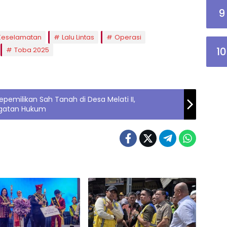
9
Keselamatan
Lalu Lintas
Operasi
10
Toba 2025
emilikan Sah Tanah di Desa Melati II,
ngatan Hukum