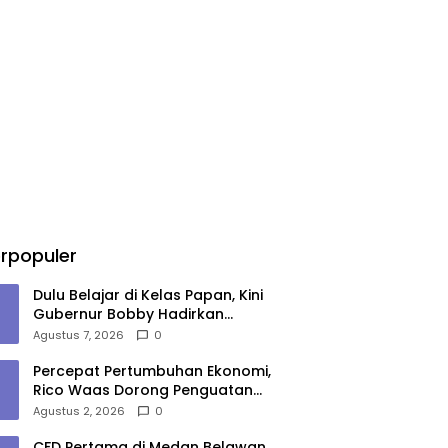
rpopuler
Dulu Belajar di Kelas Papan, Kini
Gubernur Bobby Hadirkan
Gedung Sekolah Permanen
Agustus 7, 2026
0
Percepat Pertumbuhan Ekonomi,
Rico Waas Dorong Penguatan
Sinergi Pemko-DPRD Medan
Agustus 2, 2026
0
CFD Pertama di Medan Belawan,