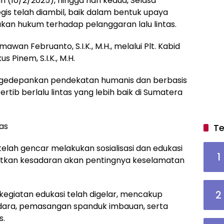
n (10/2/2025), hingga hari kedua, Selasa
egis telah diambil, baik dalam bentuk upaya
kan hukum terhadap pelanggaran lalu lintas.
awan Februanto, S.I.K., M.H., melalui Plt. Kabid
Pinem, S.I.K., M.H.
gedepankan pendekatan humanis dan berbasis
tib berlalu lintas yang lebih baik di Sumatera
as
Te
 telah gencar melakukan sosialisasi dan edukasi
1
tkan kesadaran akan pentingnya keselamatan
2
kegiatan edukasi telah digelar, mencakup
ndara, pemasangan spanduk imbauan, serta
s.