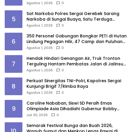
Agustus 1, 2026
0
Sat Narkoba Polres Sergai Gerebek Sarang
5
Narkoba di Sungai Buaya, Satu Terduga
Pelaku Diamankan
Agustus 1, 2026
0
350 Personel Gabungan Bongkar PETI di Hutan
6
Lindung Pegagan Hilir, 47 Camp dan Puluhan
Peralatan Dimusnahkan
Agustus 1, 2026
0
Hendak Hindari Genangan Air, Truk Tronton
7
Terguling Hantam Pembatas Jalan di Jalinsum
Sergai
Agustus 1, 2026
0
Perkuat Sinergitas TNI-Polri, Kapolres Sergai
8
Kunjungi Brigif 7/Rimba Raya
Agustus 1, 2026
0
Caroline Nababan, Siswi SD Peraih Emas
9
Olimpiade Asia Dihadiahi Gubernur Bobby
Nasution Beasiswa Hingga Rumah
Juli 30, 2026
0
Semarak Festival Bunga dan Buah 2026,
10
Wagub Sumut dan Menkop Lepas Pawai di