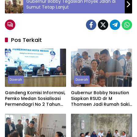
Gubernur Bobby Tegaskan Proyek Jalan di
Sumut Tetap Lanjut
Pos Terkait
Daerah
Daerah
Gandeng Komisi Informasi,
Gubernur Bobby Nasution
Pemko Medan Sosialisasi
Siapkan RSUD dr M
Permendagri No 2 Tahun
Thomsen Jadi Rumah Sakit
2026
Regional Kepulauan Nias