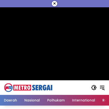
Langsung
×
ke
konten
Daerah
Nasional
Polhukam
International
Reli