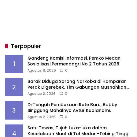
Terpopuler
Gandeng Komisi Informasi, Pemko Medan
1
Sosialisasi Permendagri No 2 Tahun 2026
Agustus 6, 2026
0
Barak Diduga Sarang Narkoba di Hamparan
2
Perak Digerebek, Tim Gabungan Musnahkan
Lokasi
Agustus 2, 2026
0
Di Tengah Pembukaan Rute Baru, Bobby
3
Singgung Mahalnya Avtur Kualanamu
Agustus 2, 2026
0
Satu Tewas, Tujuh Luka-luka dalam
4
Kecelakaan Maut di Tol Medan–Tebing Tinggi