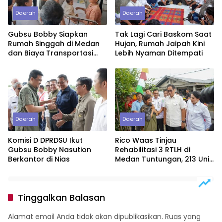
Daerah
Daerah
Gubsu Bobby Siapkan
Tak Lagi Cari Baskom Saat
Rumah Singgah di Medan
Hujan, Rumah Jaipah Kini
dan Biaya Transportasi
Lebih Nyaman Ditempati
untuk Bayi Rujukan
Penderita Suspek Leukemia
Asal Nias Barat
Daerah
Daerah
Komisi D DPRDSU Ikut
Rico Waas Tinjau
Gubsu Bobby Nasution
Rehabilitasi 3 RTLH di
Berkantor di Nias
Medan Tuntungan, 213 Unit
Ditargetkan Rampung
Tinggalkan Balasan
Alamat email Anda tidak akan dipublikasikan.
Ruas yang