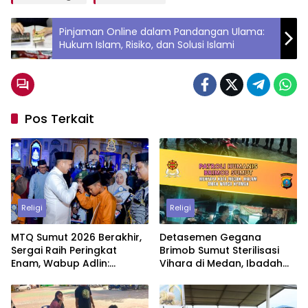
Pinjaman Online dalam Pandangan Ulama:
Hukum Islam, Risiko, dan Solusi Islami
Pos Terkait
Religi
Religi
MTQ Sumut 2026 Berakhir,
Detasemen Gegana
Sergai Raih Peringkat
Brimob Sumut Sterilisasi
Enam, Wabup Adlin:
Vihara di Medan, Ibadah
Jadikan Motivasi untuk
Waisak Berjalan Aman dan
Lebih Baik
Penuh Khidmat