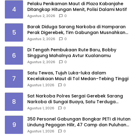
Pelaku Penikaman Maut di Plaza Kabanjahe
4
Ditangkap Hitungan Menit, Polisi Dalami Motif
Agustus 2, 2026
0
Barak Diduga Sarang Narkoba di Hamparan
5
Perak Digerebek, Tim Gabungan Musnahkan
Lokasi
Agustus 2, 2026
0
Di Tengah Pembukaan Rute Baru, Bobby
6
Singgung Mahalnya Avtur Kualanamu
Agustus 2, 2026
0
Satu Tewas, Tujuh Luka-luka dalam
7
Kecelakaan Maut di Tol Medan–Tebing Tinggi
Agustus 1, 2026
0
Sat Narkoba Polres Sergai Gerebek Sarang
8
Narkoba di Sungai Buaya, Satu Terduga
Pelaku Diamankan
Agustus 1, 2026
0
350 Personel Gabungan Bongkar PETI di Hutan
9
Lindung Pegagan Hilir, 47 Camp dan Puluhan
Peralatan Dimusnahkan
Agustus 1, 2026
0