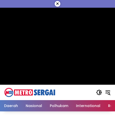
Langsung
×
ke
konten
Daerah
Nasional
Polhukam
International
Reli