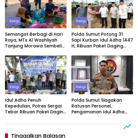
Religi
Religi
Semangat Berbagi di Hari
Polda Sumut Potong 31
Raya, MTs Al Washliyah
Sapi Kurban Idul Adha 1447
Tanjung Morawa Sembelih
H, Ribuan Paket Daging
Hewan Kurban
Dibagikan untuk Warga
dan Personel
Religi
Religi
Idul Adha Penuh
Polda Sumut Siagakan
Kepedulian, Polres Sergai
Ratusan Personel,
Tebar Ribuan Paket Daging
Pengamanan Idul Adha
Qurban untuk Warga
1447 H Diperketat
Tinggalkan Balasan