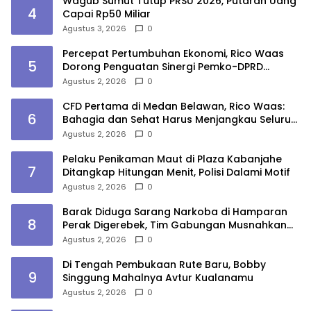
Wagub Sumut Tutup PRSU 2026, Putaran Uang
4
Capai Rp50 Miliar
Agustus 3, 2026
0
Percepat Pertumbuhan Ekonomi, Rico Waas
5
Dorong Penguatan Sinergi Pemko-DPRD
Medan
Agustus 2, 2026
0
CFD Pertama di Medan Belawan, Rico Waas:
6
Bahagia dan Sehat Harus Menjangkau Seluruh
Sudut Kota Medan
Agustus 2, 2026
0
Pelaku Penikaman Maut di Plaza Kabanjahe
7
Ditangkap Hitungan Menit, Polisi Dalami Motif
Agustus 2, 2026
0
Barak Diduga Sarang Narkoba di Hamparan
8
Perak Digerebek, Tim Gabungan Musnahkan
Lokasi
Agustus 2, 2026
0
Di Tengah Pembukaan Rute Baru, Bobby
9
Singgung Mahalnya Avtur Kualanamu
Agustus 2, 2026
0