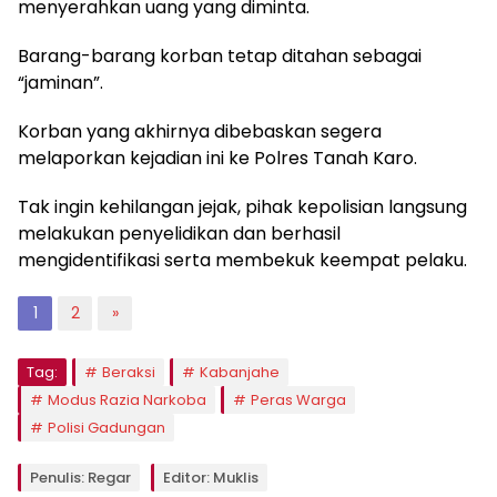
menyerahkan uang yang diminta.
Barang-barang korban tetap ditahan sebagai
“jaminan”.
Korban yang akhirnya dibebaskan segera
melaporkan kejadian ini ke Polres Tanah Karo.
Tak ingin kehilangan jejak, pihak kepolisian langsung
melakukan penyelidikan dan berhasil
mengidentifikasi serta membekuk keempat pelaku.
1
2
»
Tag:
Beraksi
Kabanjahe
Modus Razia Narkoba
Peras Warga
Polisi Gadungan
Penulis: Regar
Editor: Muklis