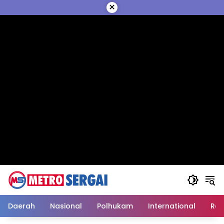
Langsung
×
ke
konten
Daerah
Nasional
Polhukam
International
Reli