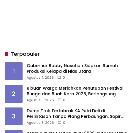
Terpopuler
Gubernur Bobby Nasution Siapkan Rumah
1
Produksi Kelapa di Nias Utara
Agustus 7, 2026
0
Ribuan Warga Meriahkan Penutupan Festival
2
Bunga dan Buah Karo 2026, Berlangsung
Aman di Bawah Pengamanan Gabungan
Agustus 3, 2026
0
Dump Truk Tertabrak KA Putri Deli di
3
Perlintasan Tanpa Plang Perbaungan, Sopir
Tewas
Agustus 3, 2026
0