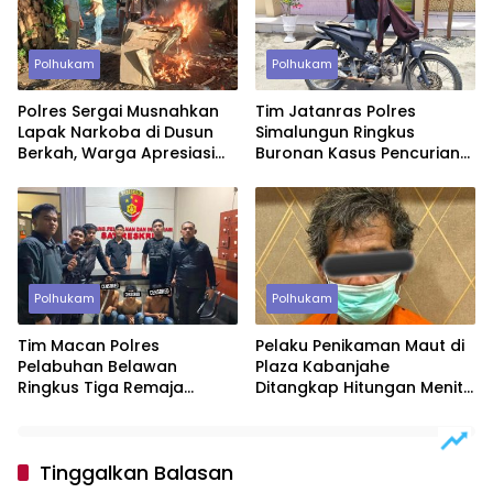
Polhukam
Polhukam
Polres Sergai Musnahkan
Tim Jatanras Polres
Lapak Narkoba di Dusun
Simalungun Ringkus
Berkah, Warga Apresiasi
Buronan Kasus Pencurian
Tindakan Tegas Aparat
Uang Rp46,2 Juta
Polhukam
Polhukam
Tim Macan Polres
Pelaku Penikaman Maut di
Pelabuhan Belawan
Plaza Kabanjahe
Ringkus Tiga Remaja
Ditangkap Hitungan Menit,
Diduga Anggota Geng
Polisi Dalami Motif
Motor di Marelan
Tinggalkan Balasan