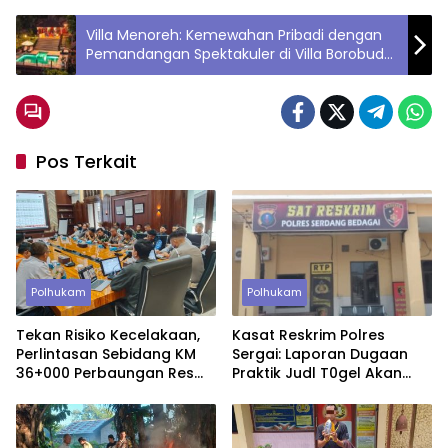
Villa Menoreh: Kemewahan Pribadi dengan
Pemandangan Spektakuler di Villa Borobudur
Resort
Pos Terkait
Polhukam
Polhukam
Tekan Risiko Kecelakaan,
Kasat Reskrim Polres
Perlintasan Sebidang KM
Sergai: Laporan Dugaan
36+000 Perbaungan Resmi
Praktik Judl T0gel Akan
Ditutup Permanen
Segera Ditindaklanjuti