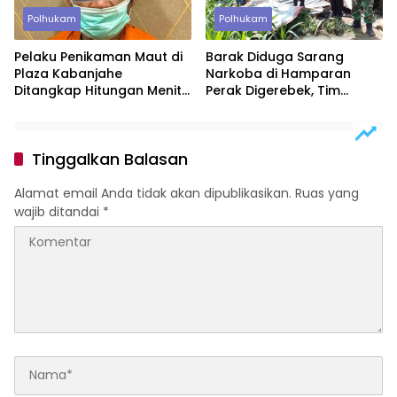
Polhukam
Polhukam
Pelaku Penikaman Maut di
Barak Diduga Sarang
Plaza Kabanjahe
Narkoba di Hamparan
Ditangkap Hitungan Menit,
Perak Digerebek, Tim
Polisi Dalami Motif
Gabungan Musnahkan
Lokasi
Tinggalkan Balasan
Alamat email Anda tidak akan dipublikasikan.
Ruas yang
wajib ditandai
*