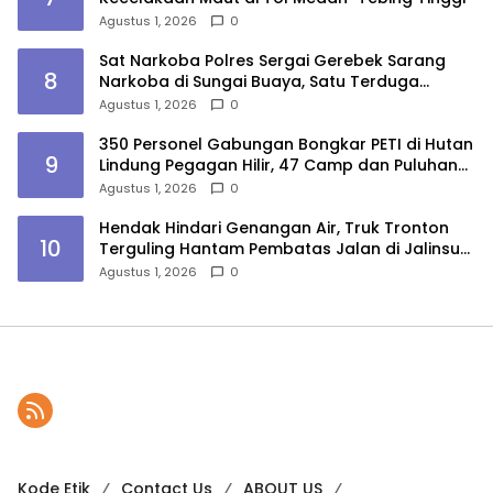
Agustus 1, 2026
0
Sat Narkoba Polres Sergai Gerebek Sarang
8
Narkoba di Sungai Buaya, Satu Terduga
Pelaku Diamankan
Agustus 1, 2026
0
350 Personel Gabungan Bongkar PETI di Hutan
9
Lindung Pegagan Hilir, 47 Camp dan Puluhan
Peralatan Dimusnahkan
Agustus 1, 2026
0
Hendak Hindari Genangan Air, Truk Tronton
10
Terguling Hantam Pembatas Jalan di Jalinsum
Sergai
Agustus 1, 2026
0
Kode Etik
Contact Us
ABOUT US