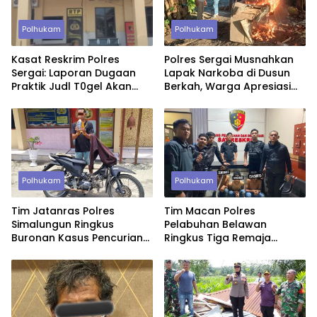
Polhukam
Polhukam
Kasat Reskrim Polres
Polres Sergai Musnahkan
Sergai: Laporan Dugaan
Lapak Narkoba di Dusun
Praktik Judl T0gel Akan
Berkah, Warga Apresiasi
Segera Ditindaklanjuti
Tindakan Tegas Aparat
Polhukam
Polhukam
Tim Jatanras Polres
Tim Macan Polres
Simalungun Ringkus
Pelabuhan Belawan
Buronan Kasus Pencurian
Ringkus Tiga Remaja
Uang Rp46,2 Juta
Diduga Anggota Geng
Motor di Marelan