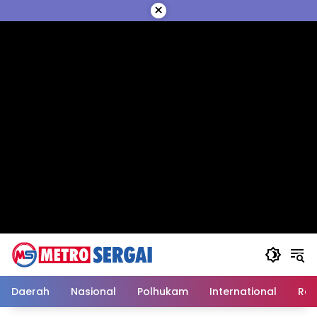
Langsung
×
ke
konten
Daerah
Nasional
Polhukam
International
Reli