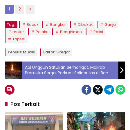
1
2
»
Tag:
Becak
Bongkar
Dibekuk
Ganja
motor
Pelaku
Pengiriman
Polisi
Tapsel
Penulis: Muklis
Editor: Siregar
Api Unggun Satukan Semangat, Makrab
Pramuka Sergai Perkuat Solidaritas di Bah
Bolon
Pos Terkait