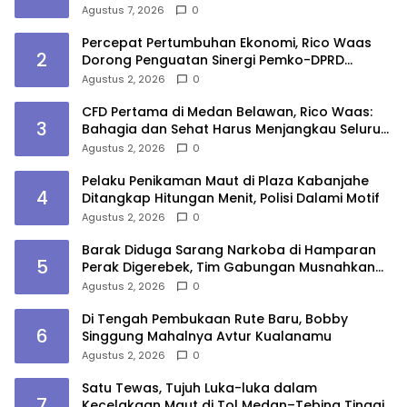
Agustus 7, 2026
0
Percepat Pertumbuhan Ekonomi, Rico Waas
2
Dorong Penguatan Sinergi Pemko-DPRD
Medan
Agustus 2, 2026
0
CFD Pertama di Medan Belawan, Rico Waas:
3
Bahagia dan Sehat Harus Menjangkau Seluruh
Sudut Kota Medan
Agustus 2, 2026
0
Pelaku Penikaman Maut di Plaza Kabanjahe
4
Ditangkap Hitungan Menit, Polisi Dalami Motif
Agustus 2, 2026
0
Barak Diduga Sarang Narkoba di Hamparan
5
Perak Digerebek, Tim Gabungan Musnahkan
Lokasi
Agustus 2, 2026
0
Di Tengah Pembukaan Rute Baru, Bobby
6
Singgung Mahalnya Avtur Kualanamu
Agustus 2, 2026
0
Satu Tewas, Tujuh Luka-luka dalam
7
Kecelakaan Maut di Tol Medan–Tebing Tinggi