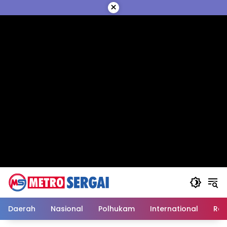
Langsung
×
ke
konten
Daerah
Nasional
Polhukam
International
Reli