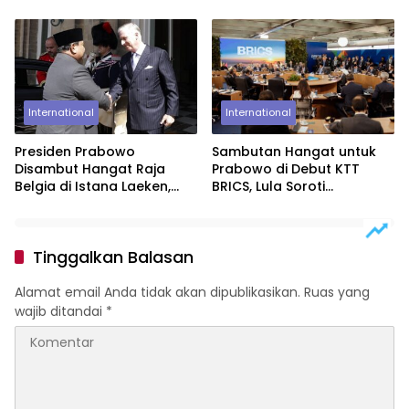
Impor ke 19%
Indonesia-Prancis
International
International
Presiden Prabowo
Sambutan Hangat untuk
Disambut Hangat Raja
Prabowo di Debut KTT
Belgia di Istana Laeken,
BRICS, Lula Soroti
Tutup Kunjungan
Semangat Bandung
Kenegaraan dengan
Pertemuan Empat Mata
Tinggalkan Balasan
Alamat email Anda tidak akan dipublikasikan.
Ruas yang
wajib ditandai
*