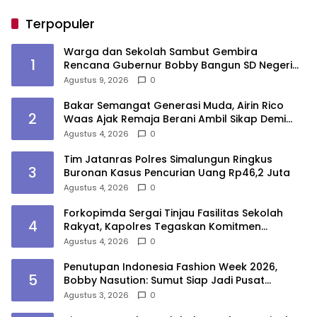
Terpopuler
Warga dan Sekolah Sambut Gembira
1
Rencana Gubernur Bobby Bangun SD Negeri
Lasara di Nias Utara
Agustus 9, 2026
0
Bakar Semangat Generasi Muda, Airin Rico
2
Waas Ajak Remaja Berani Ambil Sikap Demi
Masa Depan
Agustus 4, 2026
0
Tim Jatanras Polres Simalungun Ringkus
3
Buronan Kasus Pencurian Uang Rp46,2 Juta
Agustus 4, 2026
0
Forkopimda Sergai Tinjau Fasilitas Sekolah
4
Rakyat, Kapolres Tegaskan Komitmen
Ciptakan Lingkungan Belajar Aman dan
Agustus 4, 2026
0
Kondusif
Penutupan Indonesia Fashion Week 2026,
5
Bobby Nasution: Sumut Siap Jadi Pusat
Fashion Indonesia Lewat Wastra
Agustus 3, 2026
0