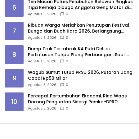
Tim Macan Polres Pelabuhan Belawan Ringkus
6
Tiga Remaja Diduga Anggota Geng Motor di
Marelan
Agustus 3, 2026
0
Ribuan Warga Meriahkan Penutupan Festival
7
Bunga dan Buah Karo 2026, Berlangsung
Aman di Bawah Pengamanan Gabungan
Agustus 3, 2026
0
Dump Truk Tertabrak KA Putri Deli di
8
Perlintasan Tanpa Plang Perbaungan, Sopir
Tewas
Agustus 3, 2026
0
Wagub Sumut Tutup PRSU 2026, Putaran Uang
9
Capai Rp50 Miliar
Agustus 3, 2026
0
Percepat Pertumbuhan Ekonomi, Rico Waas
10
Dorong Penguatan Sinergi Pemko-DPRD
Medan
Agustus 2, 2026
0