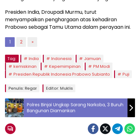
Presiden India, Droupadi Murmu, turut
menyampaikan penghargaan atas kehadiran
Prabowo sebagai Tamu Utama dalam perayaan ini.
1
2
»
Tag:
India
Indonesia
Jamuan
kemiskinan
Kepemimpinan
PM Modi
Presiden Republik Indonesia Prabowo Subianto
Puji
Penulis: Regar
Editor: Muklis
Polres Binjai Ungkap Sarang Narkoba, 3 Buruh
Bangunan Diamankan