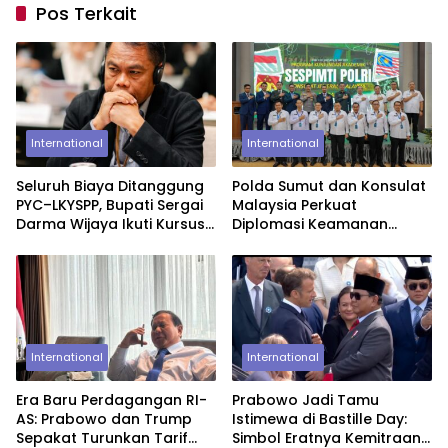
Pos Terkait
International
International
Seluruh Biaya Ditanggung
Polda Sumut dan Konsulat
PYC–LKYSPP, Bupati Sergai
Malaysia Perkuat
Darma Wijaya Ikuti Kursus
Diplomasi Keamanan
Kepemimpinan di
Lewat Lawatan Akademik
Singapura
Sespimti Polri
International
International
Era Baru Perdagangan RI-
Prabowo Jadi Tamu
AS: Prabowo dan Trump
Istimewa di Bastille Day:
Sepakat Turunkan Tarif
Simbol Eratnya Kemitraan