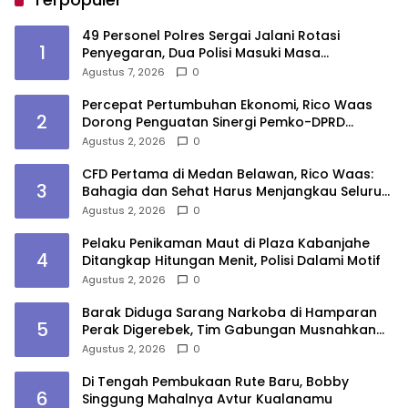
49 Personel Polres Sergai Jalani Rotasi
1
Penyegaran, Dua Polisi Masuki Masa
Purnawirawan
Agustus 7, 2026
0
Percepat Pertumbuhan Ekonomi, Rico Waas
2
Dorong Penguatan Sinergi Pemko-DPRD
Medan
Agustus 2, 2026
0
CFD Pertama di Medan Belawan, Rico Waas:
3
Bahagia dan Sehat Harus Menjangkau Seluruh
Sudut Kota Medan
Agustus 2, 2026
0
Pelaku Penikaman Maut di Plaza Kabanjahe
4
Ditangkap Hitungan Menit, Polisi Dalami Motif
Agustus 2, 2026
0
Barak Diduga Sarang Narkoba di Hamparan
5
Perak Digerebek, Tim Gabungan Musnahkan
Lokasi
Agustus 2, 2026
0
Di Tengah Pembukaan Rute Baru, Bobby
6
Singgung Mahalnya Avtur Kualanamu