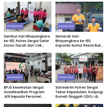
Kesehatan
Kesehatan
Sambut Hari Bhayangkara
Semarak Hari
ke-80, Polres Sergai Gelar
Bhayangkara ke-80,
Donor Darah dan Cek
Kapolda Sumut Resmi Buka
Kesehatan Gratis untuk
Pekan Olahraga dan
Warga
Rohani 2026
Kesehatan
Kesehatan
BPJS Kesehatan Sergai
Satreskrim Polres Sergai
Sosialisasikan Program
Tebar Kepedulian, Kunjungi
JKN kepada Personel
Rumah Singgah ODGJ di
Polres Sergai
Teluk Mengkudu