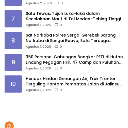
Agustus 2, 2026
0
Satu Tewas, Tujuh Luka-luka dalam
7
Kecelakaan Maut di Tol Medan–Tebing Tinggi
Agustus 1, 2026
0
Sat Narkoba Polres Sergai Gerebek Sarang
8
Narkoba di Sungai Buaya, Satu Terduga
Pelaku Diamankan
Agustus 1, 2026
0
350 Personel Gabungan Bongkar PETI di Hutan
9
Lindung Pegagan Hilir, 47 Camp dan Puluhan
Peralatan Dimusnahkan
Agustus 1, 2026
0
Hendak Hindari Genangan Air, Truk Tronton
10
Terguling Hantam Pembatas Jalan di Jalinsum
Sergai
Agustus 1, 2026
0