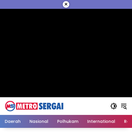
Langsung
×
ke
konten
Daerah
Nasional
Polhukam
International
Reli