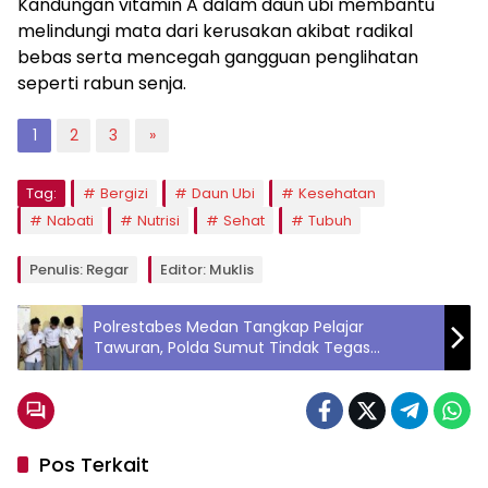
Kandungan vitamin A dalam daun ubi membantu
melindungi mata dari kerusakan akibat radikal
bebas serta mencegah gangguan penglihatan
seperti rabun senja.
1
2
3
»
Tag:
Bergizi
Daun Ubi
Kesehatan
Nabati
Nutrisi
Sehat
Tubuh
Penulis: Regar
Editor: Muklis
Polrestabes Medan Tangkap Pelajar
Tawuran, Polda Sumut Tindak Tegas
Kejahatan Jalanan
Pos Terkait