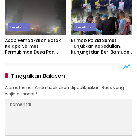
Kesehatan
Kesehatan
Asap Pembakaran Batok
Brimob Polda Sumut
Kelapa Selimuti
Tunjukkan Kepedulian,
Permukiman Desa Pon,
Kunjungi dan Beri Bantuan
Warga Keluhkan
kepada Personel yang
Gangguan Kesehatan dan
Sakit Menahun
Aktivitas Pagi
Tinggalkan Balasan
Alamat email Anda tidak akan dipublikasikan.
Ruas yang
wajib ditandai
*