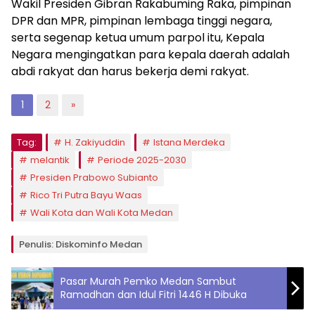
Wakil Presiden Gibran Rakabuming Raka, pimpinan
DPR dan MPR, pimpinan lembaga tinggi negara,
serta segenap ketua umum parpol itu, Kepala
Negara mengingatkan para kepala daerah adalah
abdi rakyat dan harus bekerja demi rakyat.
1
2
»
Tag:
H. Zakiyuddin
Istana Merdeka
melantik
Periode 2025-2030
Presiden Prabowo Subianto
Rico Tri Putra Bayu Waas
Wali Kota dan Wali Kota Medan
Penulis: Diskominfo Medan
Pasar Murah Pemko Medan Sambut
Ramadhan dan Idul Fitri 1446 H Dibuka