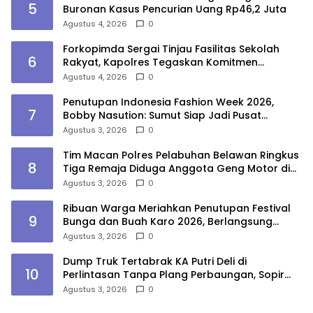
5
Buronan Kasus Pencurian Uang Rp46,2 Juta
Agustus 4, 2026
0
Forkopimda Sergai Tinjau Fasilitas Sekolah
6
Rakyat, Kapolres Tegaskan Komitmen
Ciptakan Lingkungan Belajar Aman dan
Agustus 4, 2026
0
Kondusif
Penutupan Indonesia Fashion Week 2026,
7
Bobby Nasution: Sumut Siap Jadi Pusat
Fashion Indonesia Lewat Wastra
Agustus 3, 2026
0
Tim Macan Polres Pelabuhan Belawan Ringkus
8
Tiga Remaja Diduga Anggota Geng Motor di
Marelan
Agustus 3, 2026
0
Ribuan Warga Meriahkan Penutupan Festival
9
Bunga dan Buah Karo 2026, Berlangsung
Aman di Bawah Pengamanan Gabungan
Agustus 3, 2026
0
Dump Truk Tertabrak KA Putri Deli di
10
Perlintasan Tanpa Plang Perbaungan, Sopir
Tewas
Agustus 3, 2026
0