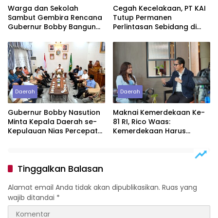
Warga dan Sekolah
Cegah Kecelakaan, PT KAI
Sambut Gembira Rencana
Tutup Permanen
Gubernur Bobby Bangun
Perlintasan Sebidang di
SD Negeri Lasara di Nias
Pasiran Perbaungan
Utara
Daerah
Daerah
Gubernur Bobby Nasution
Maknai Kemerdekaan Ke-
Minta Kepala Daerah se-
81 RI, Rico Waas:
Kepulauan Nias Percepat
Kemerdekaan Harus
Usulan BKP 2027
Dirasakan Masyarakat
Lewat Peningkatan
Pelayanan Primer
Tinggalkan Balasan
Alamat email Anda tidak akan dipublikasikan.
Ruas yang
wajib ditandai
*