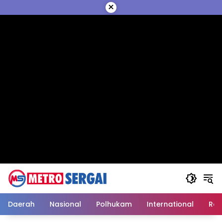
Langsung
×
ke
konten
Daerah
Nasional
Polhukam
International
Reli