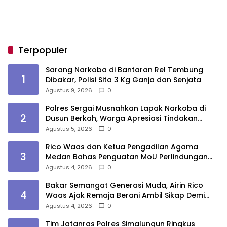
Terpopuler
Sarang Narkoba di Bantaran Rel Tembung
1
Dibakar, Polisi Sita 3 Kg Ganja dan Senjata
Agustus 9, 2026
0
Polres Sergai Musnahkan Lapak Narkoba di
2
Dusun Berkah, Warga Apresiasi Tindakan
Tegas Aparat
Agustus 5, 2026
0
Rico Waas dan Ketua Pengadilan Agama
3
Medan Bahas Penguatan MoU Perlindungan
Hak Anak dan Perempuan Pasca Perceraian
Agustus 4, 2026
0
ASN
Bakar Semangat Generasi Muda, Airin Rico
4
Waas Ajak Remaja Berani Ambil Sikap Demi
Masa Depan
Agustus 4, 2026
0
Tim Jatanras Polres Simalungun Ringkus