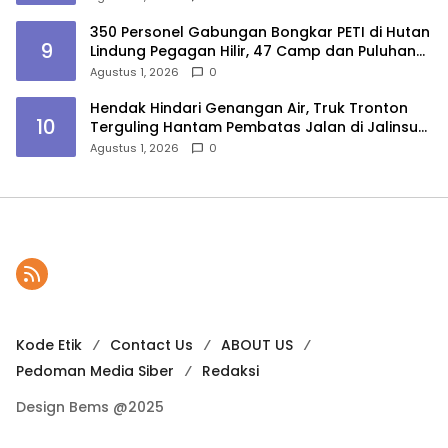
350 Personel Gabungan Bongkar PETI di Hutan
9
Lindung Pegagan Hilir, 47 Camp dan Puluhan
Peralatan Dimusnahkan
Agustus 1, 2026
0
Hendak Hindari Genangan Air, Truk Tronton
10
Terguling Hantam Pembatas Jalan di Jalinsum
Sergai
Agustus 1, 2026
0
Kode Etik
Contact Us
ABOUT US
Pedoman Media Siber
Redaksi
Design Bems @2025