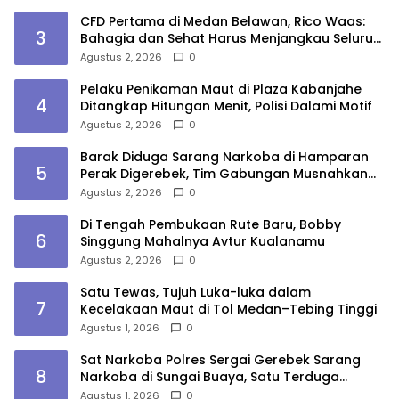
CFD Pertama di Medan Belawan, Rico Waas:
3
Bahagia dan Sehat Harus Menjangkau Seluruh
Sudut Kota Medan
Agustus 2, 2026
0
Pelaku Penikaman Maut di Plaza Kabanjahe
4
Ditangkap Hitungan Menit, Polisi Dalami Motif
Agustus 2, 2026
0
Barak Diduga Sarang Narkoba di Hamparan
5
Perak Digerebek, Tim Gabungan Musnahkan
Lokasi
Agustus 2, 2026
0
Di Tengah Pembukaan Rute Baru, Bobby
6
Singgung Mahalnya Avtur Kualanamu
Agustus 2, 2026
0
Satu Tewas, Tujuh Luka-luka dalam
7
Kecelakaan Maut di Tol Medan–Tebing Tinggi
Agustus 1, 2026
0
Sat Narkoba Polres Sergai Gerebek Sarang
8
Narkoba di Sungai Buaya, Satu Terduga
Pelaku Diamankan
Agustus 1, 2026
0