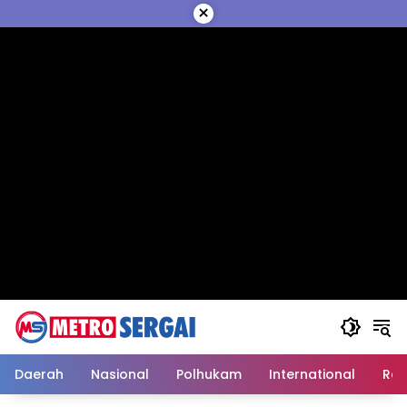
Langsung
×
ke
konten
Daerah
Nasional
Polhukam
International
Reli