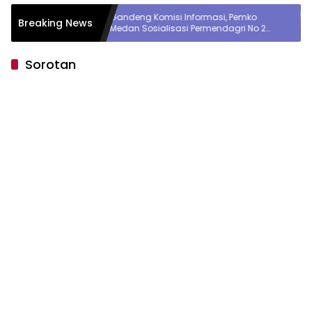
Gandeng Komisi Informasi, Pemko
Gubernur Bob
Breaking News
Medan Sosialisasi Permendagri No 2
dr M Thomsen
Tahun 2026
Regional Kep
Sorotan