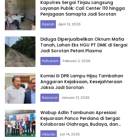
Kapolres Sergai Tinjau Langsung
Layanan Publik: Call Center 110 hingga
Penjagaan Samapta Jadi Sorotan
Daerah
April 13, 2026
Diduga Diperjualbelikan Oknum Mafia
Tanah, Lahan Eks HGU PT DMK di Sergai
Jadi Sorotan Petani Plasma
Polhukam
Februari 2, 2026
Komisi III DPR Lampu Hijau Tambahan
Anggaran Kejaksaan, Kesejahteraan
Jaksa Jadi Sorotan
Nasional
Januari 21, 2026
Wabup Adlin Tambunan Apresiasi
Kejuaraan Panco Perdana di Sergai:
Kolaborasi Olahraga, Budaya, dan
UMKM Jadi Sorotan
Hiburan
Juli 14, 2025