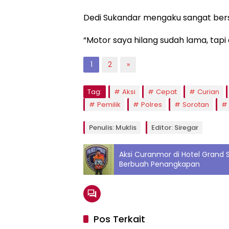
Dedi Sukandar mengaku sangat bersy
“Motor saya hilang sudah lama, tapi 
1
2
»
Tag:
Aksi
Cepat
Curian
Pemilik
Polres
Sorotan
Penulis: Muklis
Editor: Siregar
Aksi Curanmor di Hotel Grand St
Berbuah Penangkapan
Pos Terkait