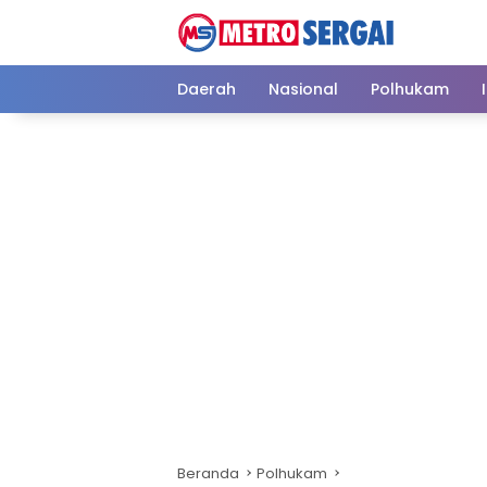
Langsung
ke
konten
Daerah
Nasional
Polhukam
Beranda
Polhukam