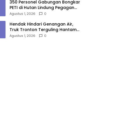
350 Personel Gabungan Bongkar
PETI di Hutan Lindung Pegagan
Hilir, 47 Camp dan Puluhan
Agustus 1, 2026
0
Peralatan Dimusnahkan
Hendak Hindari Genangan Air,
Truk Tronton Terguling Hantam
Pembatas Jalan di Jalinsum
Agustus 1, 2026
0
Sergai