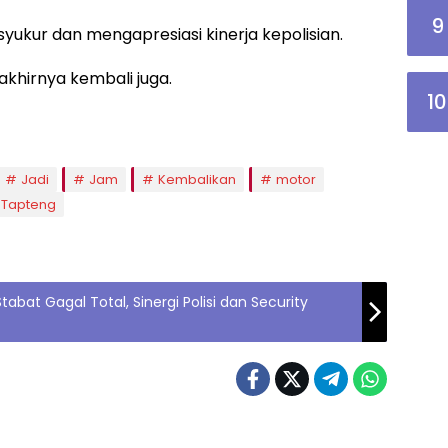
9
ukur dan mengapresiasi kinerja kepolisian.
akhirnya kembali juga.
10
Jadi
Jam
Kembalikan
motor
Tapteng
abat Gagal Total, Sinergi Polisi dan Security