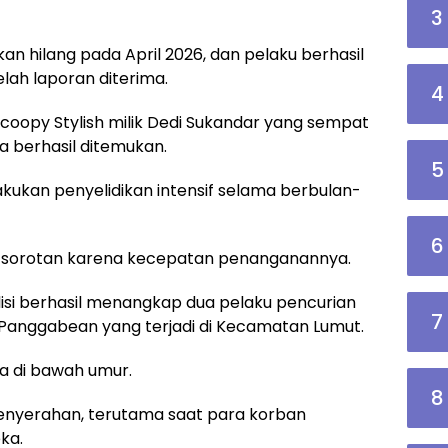
3
n hilang pada April 2026, dan pelaku berhasil
lah laporan diterima.
4
coopy Stylish milik Dedi Sukandar yang sempat
a berhasil ditemukan.
5
akukan penyelidikan intensif selama berbulan-
6
di sorotan karena kecepatan penanganannya.
lisi berhasil menangkap dua pelaku pencurian
7
 Panggabean yang terjadi di Kecamatan Lumut.
ia di bawah umur.
8
enyerahan, terutama saat para korban
ka.