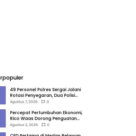
rpopuler
49 Personel Polres Sergai Jalani
Rotasi Penyegaran, Dua Polisi
Masuki Masa Purnawirawan
Agustus 7, 2026
0
Percepat Pertumbuhan Ekonomi,
Rico Waas Dorong Penguatan
Sinergi Pemko-DPRD Medan
Agustus 2, 2026
0
CFD Pertama di Medan Belawan,