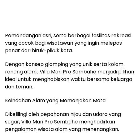
Pemandangan asri, serta berbagai fasilitas rekreasi
yang cocok bagi wisatawan yang ingin melepas
penat dari hiruk-pikuk kota.
Dengan konsep glamping yang unik serta kolam
renang alami, Villa Mari Pro Sembahe menjadi pilihan
ideal untuk menghabiskan waktu bersama keluarga
dan teman.
Keindahan Alam yang Memanjakan Mata
Dikelilingi oleh pepohonan hijau dan udara yang
segar, Villa Mari Pro Sembahe menghadirkan
pengalaman wisata alam yang menenangkan.