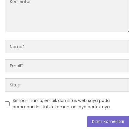
Simpan nama, email, dan situs web saya pada
peramban ini untuk komentar saya berikutnya.