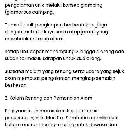
pengalaman unik melalui konsep glamping
(glamorous camping).
Tersedia unit penginapan berbentuk segitiga
dengan material kayu serta atap jerami yang
memberikan kesan alami.
Setiap unit dapat menampung 2 hingga 4 orang dan
sudah termasuk sarapan untuk dua orang.
Suasana malam yang tenang serta udara yang sejuk
akan membuat pengalaman menginap semakin
berkesan.
2. Kolam Renang dan Pemandian Alam
Bagi yang ingin merasakan kesegaran air
pegunungan, Villa Mari Pro Sembahe memiliki dua
kolam renang, masing-masing untuk dewasa dan