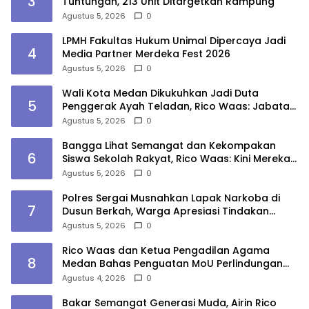
3
Tuntungan, 213 Unit Ditargetkan Rampung
Agustus 5, 2026
0
LPMH Fakultas Hukum Unimal Dipercaya Jadi
4
Media Partner Merdeka Fest 2026
Agustus 5, 2026
0
Wali Kota Medan Dikukuhkan Jadi Duta
5
Penggerak Ayah Teladan, Rico Waas: Jabatan
Tertinggi Pria Dalam Keluarga
Agustus 5, 2026
0
Bangga Lihat Semangat dan Kekompakan
6
Siswa Sekolah Rakyat, Rico Waas: Kini Mereka
Berani Bermimpi Besar
Agustus 5, 2026
0
Polres Sergai Musnahkan Lapak Narkoba di
7
Dusun Berkah, Warga Apresiasi Tindakan
Tegas Aparat
Agustus 5, 2026
0
Rico Waas dan Ketua Pengadilan Agama
8
Medan Bahas Penguatan MoU Perlindungan
Hak Anak dan Perempuan Pasca Perceraian
Agustus 4, 2026
0
ASN
Bakar Semangat Generasi Muda, Airin Rico