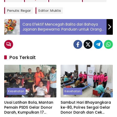
Penulis: Regar
Editor: Muklis
Cara Efektif Mencegah Balita dari Bahaya
Jajanan Berpewarna: Panduan untuk Orang
Tua Bijak
Pos Terkait
Kesehatan
Kesehatan
Usai Latihan Bola, Mantan
Sambut Hari Bhayangkara
Pemain PSDS Gelar Donor
ke-80, Polres Sergai Gelar
Darah, Kumpulkan 17
Donor Darah dan Cek