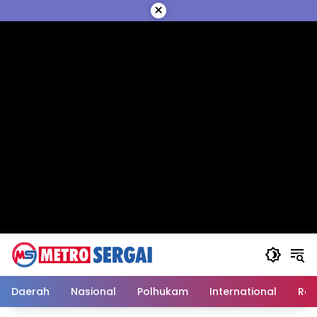
Langsung
×
ke
konten
Daerah
Nasional
Polhukam
International
Reli