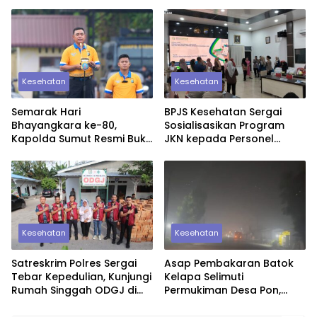
Kantong untuk Sesama
Kesehatan Gratis untuk
Warga
Kesehatan
Kesehatan
Semarak Hari
BPJS Kesehatan Sergai
Bhayangkara ke-80,
Sosialisasikan Program
Kapolda Sumut Resmi Buka
JKN kepada Personel
Pekan Olahraga dan
Polres Sergai
Rohani 2026
Kesehatan
Kesehatan
Satreskrim Polres Sergai
Asap Pembakaran Batok
Tebar Kepedulian, Kunjungi
Kelapa Selimuti
Rumah Singgah ODGJ di
Permukiman Desa Pon,
Teluk Mengkudu
Warga Keluhkan
Gangguan Kesehatan dan