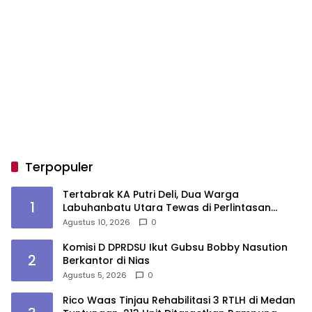
Terpopuler
Tertabrak KA Putri Deli, Dua Warga
1
Labuhanbatu Utara Tewas di Perlintasan
Tanpa Palang Perbaungan
Agustus 10, 2026
0
Komisi D DPRDSU Ikut Gubsu Bobby Nasution
2
Berkantor di Nias
Agustus 5, 2026
0
Rico Waas Tinjau Rehabilitasi 3 RTLH di Medan