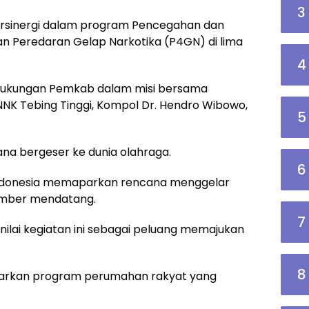
3
rsinergi dalam program Pencegahan dan
 Peredaran Gelap Narkotika (P4GN) di lima
4
 dukungan Pemkab dalam misi bersama
NK Tebing Tinggi, Kompol Dr. Hendro Wibowo,
5
na bergeser ke dunia olahraga.
6
 Indonesia memaparkan rencana menggelar
vember mendatang.
7
ilai kegiatan ini sebagai peluang memajukan
8
arkan program perumahan rakyat yang