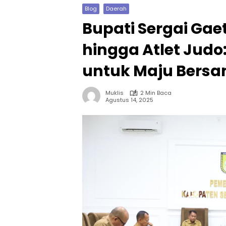
Blog
Daerah
Bupati Sergai Gae
hingga Atlet Judo:
untuk Maju Bers
Muklis
2 Min Baca
Agustus 14, 2025