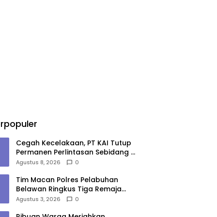
rpopuler
Cegah Kecelakaan, PT KAI Tutup
Permanen Perlintasan Sebidang di
Pasiran Perbaungan
Agustus 8, 2026
0
Tim Macan Polres Pelabuhan
Belawan Ringkus Tiga Remaja
Diduga Anggota Geng Motor di
Agustus 3, 2026
0
Marelan
Ribuan Warga Meriahkan