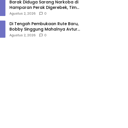
Barak Diduga Sarang Narkoba di
Hamparan Perak Digerebek, Tim
Gabungan Musnahkan Lokasi
Agustus 2, 2026
0
Di Tengah Pembukaan Rute Baru,
Bobby Singgung Mahalnya Avtur
Kualanamu
Agustus 2, 2026
0