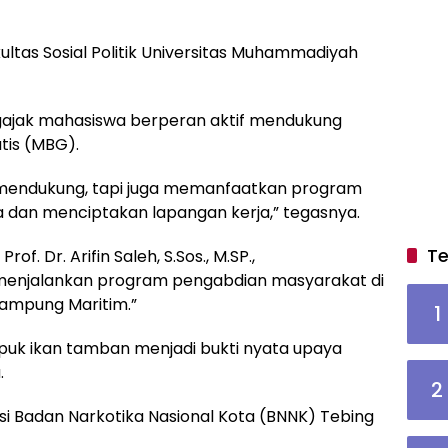
kultas Sosial Politik Universitas Muhammadiyah
gajak mahasiswa berperan aktif mendukung
tis (MBG).
 mendukung, tapi juga memanfaatkan program
dan menciptakan lapangan kerja,” tegasnya.
Te
. Dr. Arifin Saleh, S.Sos., M.SP.,
enjalankan program pengabdian masyarakat di
Kampung Maritim.”
1
upuk ikan tamban menjadi bukti nyata upaya
.
2
i Badan Narkotika Nasional Kota (BNNK) Tebing