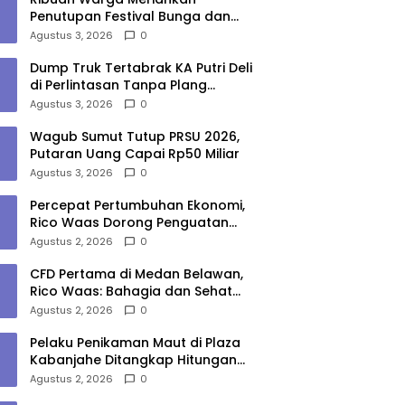
Penutupan Festival Bunga dan
Buah Karo 2026, Berlangsung
Agustus 3, 2026
0
Aman di Bawah Pengamanan
Gabungan
Dump Truk Tertabrak KA Putri Deli
di Perlintasan Tanpa Plang
Perbaungan, Sopir Tewas
Agustus 3, 2026
0
Wagub Sumut Tutup PRSU 2026,
Putaran Uang Capai Rp50 Miliar
Agustus 3, 2026
0
Percepat Pertumbuhan Ekonomi,
Rico Waas Dorong Penguatan
Sinergi Pemko-DPRD Medan
Agustus 2, 2026
0
CFD Pertama di Medan Belawan,
Rico Waas: Bahagia dan Sehat
Harus Menjangkau Seluruh Sudut
Agustus 2, 2026
0
Kota Medan
Pelaku Penikaman Maut di Plaza
Kabanjahe Ditangkap Hitungan
Menit, Polisi Dalami Motif
Agustus 2, 2026
0