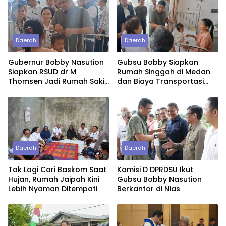
Daerah
Daerah
Gubernur Bobby Nasution
Gubsu Bobby Siapkan
Siapkan RSUD dr M
Rumah Singgah di Medan
Thomsen Jadi Rumah Sakit
dan Biaya Transportasi
Regional Kepulauan Nias
untuk Bayi Rujukan
Penderita Suspek Leukemia
Asal Nias Barat
Daerah
Daerah
Tak Lagi Cari Baskom Saat
Komisi D DPRDSU Ikut
Hujan, Rumah Jaipah Kini
Gubsu Bobby Nasution
Lebih Nyaman Ditempati
Berkantor di Nias