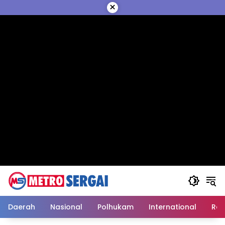
Langsung
×
ke
konten
Daerah
Nasional
Polhukam
International
Reli