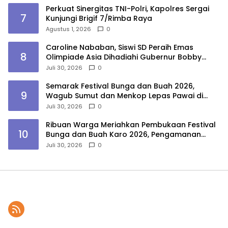
Perkuat Sinergitas TNI-Polri, Kapolres Sergai
7
Kunjungi Brigif 7/Rimba Raya
Agustus 1, 2026
0
Caroline Nababan, Siswi SD Peraih Emas
8
Olimpiade Asia Dihadiahi Gubernur Bobby
Nasution Beasiswa Hingga Rumah
Juli 30, 2026
0
Semarak Festival Bunga dan Buah 2026,
9
Wagub Sumut dan Menkop Lepas Pawai di
Berastagi
Juli 30, 2026
0
Ribuan Warga Meriahkan Pembukaan Festival
10
Bunga dan Buah Karo 2026, Pengamanan
Gabungan Berjalan Maksimal
Juli 30, 2026
0