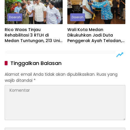
Daerah
Daerah
Rico Waas Tinjau
Wali Kota Medan
Rehabilitasi 3 RTLH di
Dikukuhkan Jadi Duta
Medan Tuntungan, 213 Unit
Penggerak Ayah Teladan,
Ditargetkan Rampung
Rico Waas: Jabatan
Tertinggi Pria Dalam
Keluarga
Tinggalkan Balasan
Alamat email Anda tidak akan dipublikasikan.
Ruas yang
wajib ditandai
*