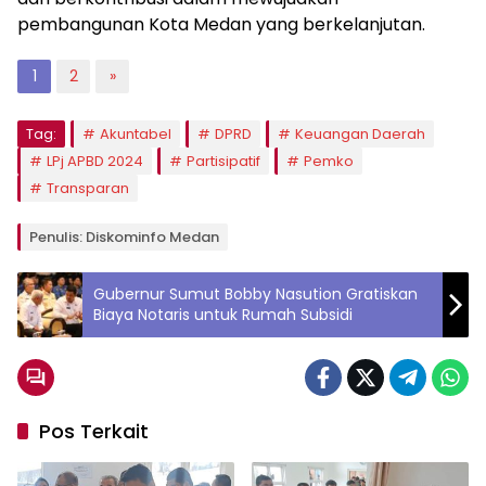
pembangunan Kota Medan yang berkelanjutan.
1
2
»
Tag:
Akuntabel
DPRD
Keuangan Daerah
LPj APBD 2024
Partisipatif
Pemko
Transparan
Penulis: Diskominfo Medan
Gubernur Sumut Bobby Nasution Gratiskan
Biaya Notaris untuk Rumah Subsidi
Pos Terkait