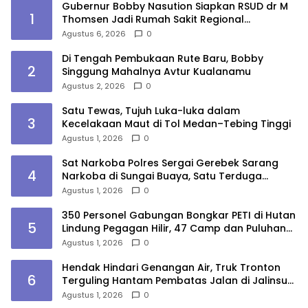
Gubernur Bobby Nasution Siapkan RSUD dr M
1
Thomsen Jadi Rumah Sakit Regional
Kepulauan Nias
Agustus 6, 2026
0
Di Tengah Pembukaan Rute Baru, Bobby
2
Singgung Mahalnya Avtur Kualanamu
Agustus 2, 2026
0
Satu Tewas, Tujuh Luka-luka dalam
3
Kecelakaan Maut di Tol Medan–Tebing Tinggi
Agustus 1, 2026
0
Sat Narkoba Polres Sergai Gerebek Sarang
4
Narkoba di Sungai Buaya, Satu Terduga
Pelaku Diamankan
Agustus 1, 2026
0
350 Personel Gabungan Bongkar PETI di Hutan
5
Lindung Pegagan Hilir, 47 Camp dan Puluhan
Peralatan Dimusnahkan
Agustus 1, 2026
0
Hendak Hindari Genangan Air, Truk Tronton
6
Terguling Hantam Pembatas Jalan di Jalinsum
Sergai
Agustus 1, 2026
0