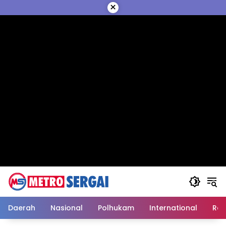
Langsung
×
ke
konten
Daerah
Nasional
Polhukam
International
Reli