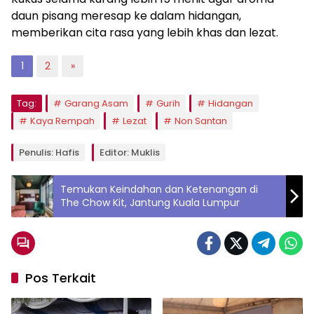
daun pisang meresap ke dalam hidangan,
memberikan cita rasa yang lebih khas dan lezat.
1
2
»
Tag:
Garang Asam
Gurih
Hidangan
Kaya Rempah
Lezat
Non Santan
Penulis: Hafis
Editor: Muklis
Temukan Keindahan dan Ketenangan di
The Chow Kit, Jantung Kuala Lumpur
Pos Terkait