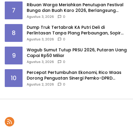
Ribuan Warga Meriahkan Penutupan Festival
7
Bunga dan Buah Karo 2026, Berlangsung
Aman di Bawah Pengamanan Gabungan
Agustus 3, 2026
0
Dump Truk Tertabrak KA Putri Deli di
8
Perlintasan Tanpa Plang Perbaungan, Sopir
Tewas
Agustus 3, 2026
0
Wagub Sumut Tutup PRSU 2026, Putaran Uang
9
Capai Rp50 Miliar
Agustus 3, 2026
0
Percepat Pertumbuhan Ekonomi, Rico Waas
10
Dorong Penguatan Sinergi Pemko-DPRD
Medan
Agustus 2, 2026
0