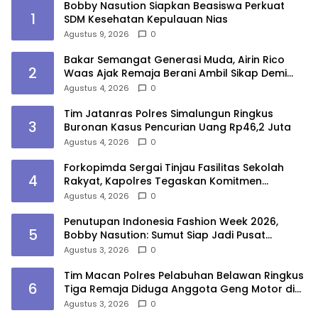
Bobby Nasution Siapkan Beasiswa Perkuat
1
SDM Kesehatan Kepulauan Nias
Agustus 9, 2026
0
Bakar Semangat Generasi Muda, Airin Rico
2
Waas Ajak Remaja Berani Ambil Sikap Demi
Masa Depan
Agustus 4, 2026
0
Tim Jatanras Polres Simalungun Ringkus
3
Buronan Kasus Pencurian Uang Rp46,2 Juta
Agustus 4, 2026
0
Forkopimda Sergai Tinjau Fasilitas Sekolah
4
Rakyat, Kapolres Tegaskan Komitmen
Ciptakan Lingkungan Belajar Aman dan
Agustus 4, 2026
0
Kondusif
Penutupan Indonesia Fashion Week 2026,
5
Bobby Nasution: Sumut Siap Jadi Pusat
Fashion Indonesia Lewat Wastra
Agustus 3, 2026
0
Tim Macan Polres Pelabuhan Belawan Ringkus
6
Tiga Remaja Diduga Anggota Geng Motor di
Marelan
Agustus 3, 2026
0