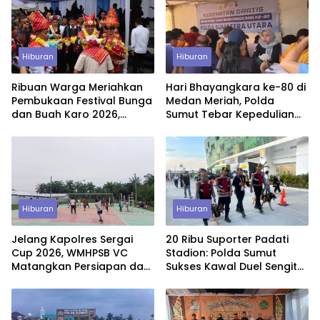
Hiburan
Hiburan
Ribuan Warga Meriahkan
Hari Bhayangkara ke-80 di
Pembukaan Festival Bunga
Medan Meriah, Polda
dan Buah Karo 2026,
Sumut Tebar Kepedulian
Pengamanan Gabungan
Lewat CFD dan Layanan
Berjalan Maksimal
Gratis untuk Warga
Hiburan
Hiburan
Jelang Kapolres Sergai
20 Ribu Suporter Padati
Cup 2026, WMHPSB VC
Stadion: Polda Sumut
Matangkan Persiapan dan
Sukses Kawal Duel Sengit
Bidik Hasil Terbaik
Indonesia vs Vietnam