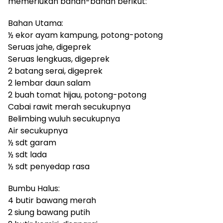
memerlukan bahan-bahan berikut:
Bahan Utama:
½ ekor ayam kampung, potong-potong
Seruas jahe, digeprek
Seruas lengkuas, digeprek
2 batang serai, digeprek
2 lembar daun salam
2 buah tomat hijau, potong-potong
Cabai rawit merah secukupnya
Belimbing wuluh secukupnya
Air secukupnya
½ sdt garam
½ sdt lada
½ sdt penyedap rasa
Bumbu Halus:
4 butir bawang merah
2 siung bawang putih