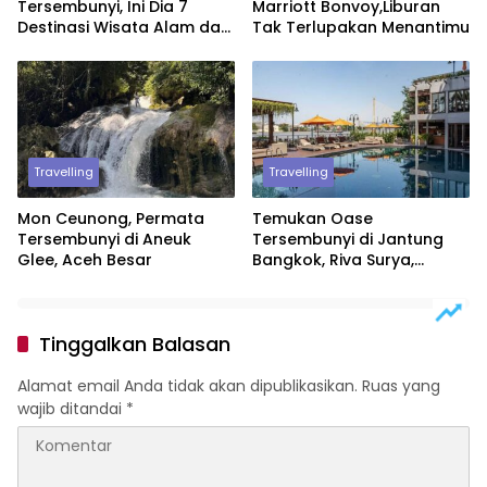
Tersembunyi, Ini Dia 7
Marriott Bonvoy,Liburan
Destinasi Wisata Alam dan
Tak Terlupakan Menantimu
Budaya di Jawa Barat
Travelling
Travelling
Mon Ceunong, Permata
Temukan Oase
Tersembunyi di Aneuk
Tersembunyi di Jantung
Glee, Aceh Besar
Bangkok, Riva Surya,
Perpaduan Kemewahan
dan Ketentraman
Tinggalkan Balasan
Alamat email Anda tidak akan dipublikasikan.
Ruas yang
wajib ditandai
*