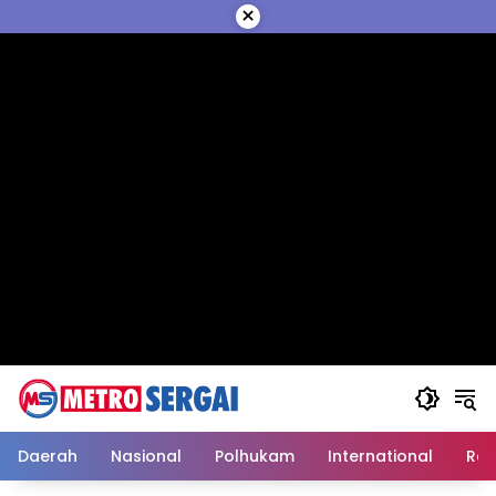
Langsung
×
ke
konten
Daerah
Nasional
Polhukam
International
Reli