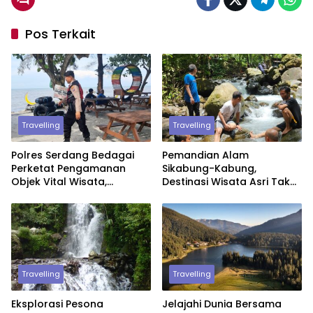
Pos Terkait
Travelling
Travelling
Polres Serdang Bedagai
Pemandian Alam
Perketat Pengamanan
Sikabung-Kabung,
Objek Vital Wisata,
Destinasi Wisata Asri Tak
Wujudkan Rasa Aman dan
Jauh dari Kota Medan
Disiplin Prokes
Travelling
Travelling
Eksplorasi Pesona
Jelajahi Dunia Bersama