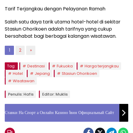
Tarif Terjangkau dengan Pelayanan Ramah
Salah satu daya tarik utama hotel-hotel di sekitar
Stasiun Ohorikoen adalah tarifnya yang cukup
bersahabat bagi berbagai kalangan wisatawan.
1
2
»
Tag:
Destinasi
Fukuoka
Harga terjangkau
Hotel
Jepang
Stasiun Ohorikoen
Wisatawan
Penulis: Hafis
Editor: Muklis
Ставки На Спорт а Онлайн Казино 1вин Официальный Сайт