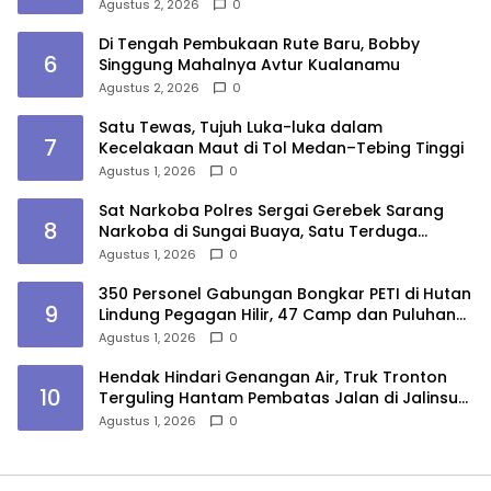
Lokasi
Agustus 2, 2026
0
Di Tengah Pembukaan Rute Baru, Bobby
6
Singgung Mahalnya Avtur Kualanamu
Agustus 2, 2026
0
Satu Tewas, Tujuh Luka-luka dalam
7
Kecelakaan Maut di Tol Medan–Tebing Tinggi
Agustus 1, 2026
0
Sat Narkoba Polres Sergai Gerebek Sarang
8
Narkoba di Sungai Buaya, Satu Terduga
Pelaku Diamankan
Agustus 1, 2026
0
350 Personel Gabungan Bongkar PETI di Hutan
9
Lindung Pegagan Hilir, 47 Camp dan Puluhan
Peralatan Dimusnahkan
Agustus 1, 2026
0
Hendak Hindari Genangan Air, Truk Tronton
10
Terguling Hantam Pembatas Jalan di Jalinsum
Sergai
Agustus 1, 2026
0