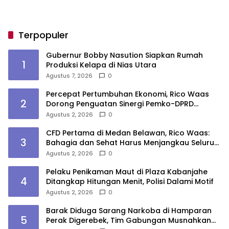
Terpopuler
Gubernur Bobby Nasution Siapkan Rumah
1
Produksi Kelapa di Nias Utara
Agustus 7, 2026
0
Percepat Pertumbuhan Ekonomi, Rico Waas
2
Dorong Penguatan Sinergi Pemko-DPRD
Medan
Agustus 2, 2026
0
CFD Pertama di Medan Belawan, Rico Waas:
3
Bahagia dan Sehat Harus Menjangkau Seluruh
Sudut Kota Medan
Agustus 2, 2026
0
Pelaku Penikaman Maut di Plaza Kabanjahe
4
Ditangkap Hitungan Menit, Polisi Dalami Motif
Agustus 2, 2026
0
Barak Diduga Sarang Narkoba di Hamparan
5
Perak Digerebek, Tim Gabungan Musnahkan