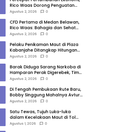
Rico Waas Dorong Penguatan
Sinergi Pemko-DPRD Medan
Agustus 2, 2026
0
CFD Pertama di Medan Belawan,
Rico Waas: Bahagia dan Sehat
Harus Menjangkau Seluruh Sudut
Agustus 2, 2026
0
Kota Medan
Pelaku Penikaman Maut di Plaza
Kabanjahe Ditangkap Hitungan
Menit, Polisi Dalami Motif
Agustus 2, 2026
0
Barak Diduga Sarang Narkoba di
Hamparan Perak Digerebek, Tim
Gabungan Musnahkan Lokasi
Agustus 2, 2026
0
Di Tengah Pembukaan Rute Baru,
Bobby Singgung Mahalnya Avtur
Kualanamu
Agustus 2, 2026
0
Satu Tewas, Tujuh Luka-luka
dalam Kecelakaan Maut di Tol
Medan–Tebing Tinggi
Agustus 1, 2026
0