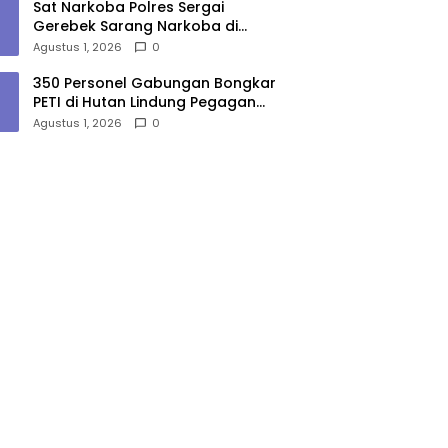
Sat Narkoba Polres Sergai
Gerebek Sarang Narkoba di
Sungai Buaya, Satu Terduga
Agustus 1, 2026
0
Pelaku Diamankan
350 Personel Gabungan Bongkar
PETI di Hutan Lindung Pegagan
Hilir, 47 Camp dan Puluhan
Agustus 1, 2026
0
Peralatan Dimusnahkan