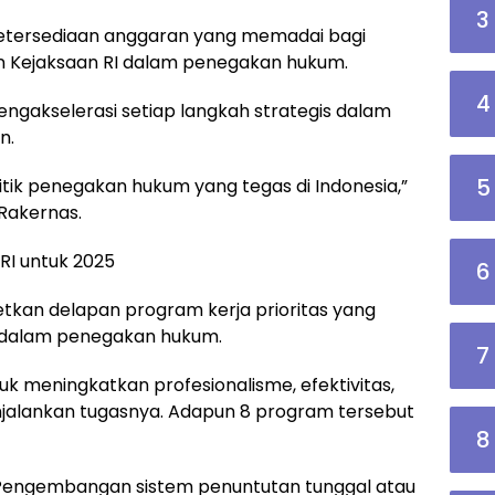
3
etersediaan anggaran yang memadai bagi
 Kejaksaan RI dalam penegakan hukum.
4
engakselerasi setiap langkah strategis dalam
n.
5
tik penegakan hukum yang tegas di Indonesia,”
Rakernas.
 RI untuk 2025
6
etkan delapan program kerja prioritas yang
 dalam penegakan hukum.
7
k meningkatkan profesionalisme, efektivitas,
njalankan tugasnya. Adapun 8 program tersebut
8
: Pengembangan sistem penuntutan tunggal atau