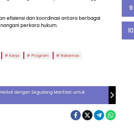
9
 efisiensi dan koordinasi antara berbagai
angani perkara hukum.
10
Kerja
Program
Rakernas
Herbal dengan Segudang Manfaat untuk