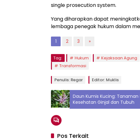
single prosecution system.
Yang diharapkan dapat meningkatkan
lembaga penegak hukum dalam men
1
2
3
»
Tag:
Hukum
Kejaksaan Agung
Transformasi
Penulis: Regar
Editor: Muklis
Daun Kumis Kucing: Tanaman 
Kesehatan Ginjal dan Tubuh
Pos Terkait