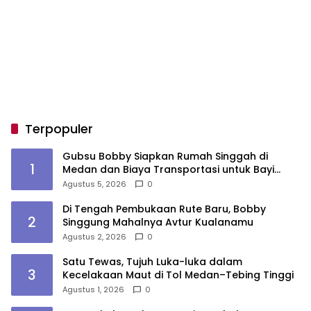
Terpopuler
Gubsu Bobby Siapkan Rumah Singgah di
1
Medan dan Biaya Transportasi untuk Bayi
Rujukan Penderita Suspek Leukemia Asal Nias
Agustus 5, 2026
0
Barat
Di Tengah Pembukaan Rute Baru, Bobby
2
Singgung Mahalnya Avtur Kualanamu
Agustus 2, 2026
0
Satu Tewas, Tujuh Luka-luka dalam
3
Kecelakaan Maut di Tol Medan–Tebing Tinggi
Agustus 1, 2026
0