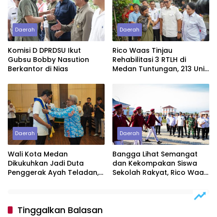
Daerah
Daerah
Komisi D DPRDSU Ikut
Rico Waas Tinjau
Gubsu Bobby Nasution
Rehabilitasi 3 RTLH di
Berkantor di Nias
Medan Tuntungan, 213 Unit
Ditargetkan Rampung
Daerah
Daerah
Wali Kota Medan
Bangga Lihat Semangat
Dikukuhkan Jadi Duta
dan Kekompakan Siswa
Penggerak Ayah Teladan,
Sekolah Rakyat, Rico Waas:
Rico Waas: Jabatan
Kini Mereka Berani
Tertinggi Pria Dalam
Bermimpi Besar
Keluarga
Tinggalkan Balasan