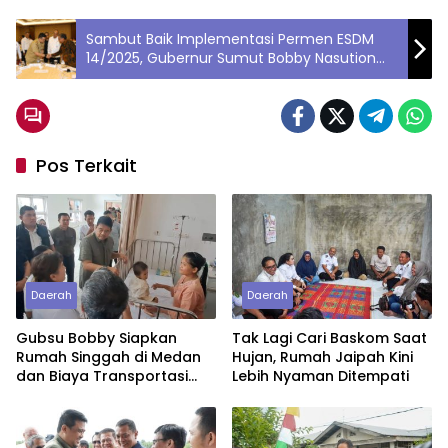
Sambut Baik Implementasi Permen ESDM
14/2025, Gubernur Sumut Bobby Nasution
Tekankan Hal Ini
Pos Terkait
Daerah
Daerah
Gubsu Bobby Siapkan
Tak Lagi Cari Baskom Saat
Rumah Singgah di Medan
Hujan, Rumah Jaipah Kini
dan Biaya Transportasi
Lebih Nyaman Ditempati
untuk Bayi Rujukan
Penderita Suspek Leukemia
Asal Nias Barat