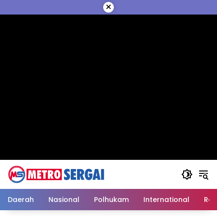
Langsung
×
ke
konten
Daerah
Nasional
Polhukam
International
Reli