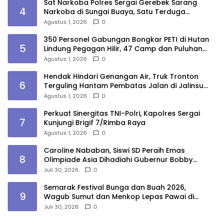
Sat Narkoba Polres Sergai Gerebek Sarang
4
Narkoba di Sungai Buaya, Satu Terduga
Pelaku Diamankan
Agustus 1, 2026
0
350 Personel Gabungan Bongkar PETI di Hutan
5
Lindung Pegagan Hilir, 47 Camp dan Puluhan
Peralatan Dimusnahkan
Agustus 1, 2026
0
Hendak Hindari Genangan Air, Truk Tronton
6
Terguling Hantam Pembatas Jalan di Jalinsum
Sergai
Agustus 1, 2026
0
Perkuat Sinergitas TNI-Polri, Kapolres Sergai
7
Kunjungi Brigif 7/Rimba Raya
Agustus 1, 2026
0
Caroline Nababan, Siswi SD Peraih Emas
8
Olimpiade Asia Dihadiahi Gubernur Bobby
Nasution Beasiswa Hingga Rumah
Juli 30, 2026
0
Semarak Festival Bunga dan Buah 2026,
9
Wagub Sumut dan Menkop Lepas Pawai di
Berastagi
Juli 30, 2026
0