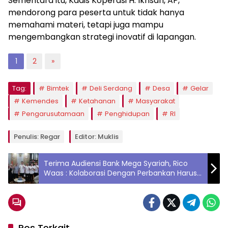
Sementara itu, Kadis Koperasi H. Ikhsan, AP,
mendorong para peserta untuk tidak hanya
memahami materi, tetapi juga mampu
mengembangkan strategi inovatif di lapangan.
1
2
»
Tag:
Bimtek
Deli Serdang
Desa
Gelar
Kemendes
Ketahanan
Masyarakat
Pengarusutamaan
Penghidupan
RI
Penulis: Regar
Editor: Muklis
Terima Audiensi Bank Mega Syariah, Rico
Waas : Kolaborasi Dengan Perbankan Harus
Terus Dijaga
Pos Terkait