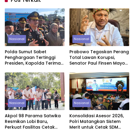
Nasional
Nasional
Polda Sumut Sabet
Prabowo Tegaskan Perang
Penghargaan Tertinggi
Total Lawan Korupsi,
Presiden, Kapolda Terima
Senator Paul Finsen Mayor:
Nugraha Sakanti di
Daerah Harus Bergerak
Jakarta
Tanpa Kompromi
Nasional
Nasional
Akpol 98 Parama Satwika
Konsolidasi Asesor 2026,
Resmikan Lobi Baru,
Polri Matangkan Sistem
Perkuat Fasilitas Cetak
Merit untuk Cetak SDM
Perwira Polri Presisi
Unggul