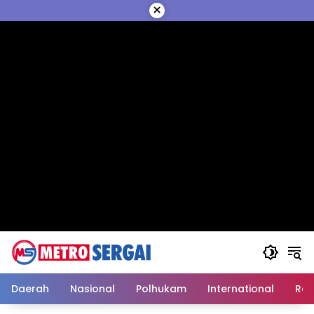
Langsung
×
ke
konten
Daerah
Nasional
Polhukam
International
Reli