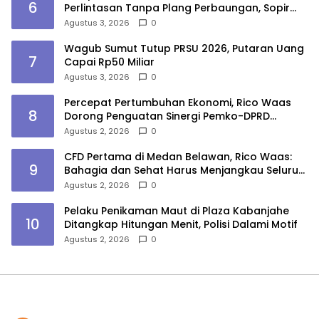
6
Perlintasan Tanpa Plang Perbaungan, Sopir
Tewas
Agustus 3, 2026
0
Wagub Sumut Tutup PRSU 2026, Putaran Uang
7
Capai Rp50 Miliar
Agustus 3, 2026
0
Percepat Pertumbuhan Ekonomi, Rico Waas
8
Dorong Penguatan Sinergi Pemko-DPRD
Medan
Agustus 2, 2026
0
CFD Pertama di Medan Belawan, Rico Waas:
9
Bahagia dan Sehat Harus Menjangkau Seluruh
Sudut Kota Medan
Agustus 2, 2026
0
Pelaku Penikaman Maut di Plaza Kabanjahe
10
Ditangkap Hitungan Menit, Polisi Dalami Motif
Agustus 2, 2026
0