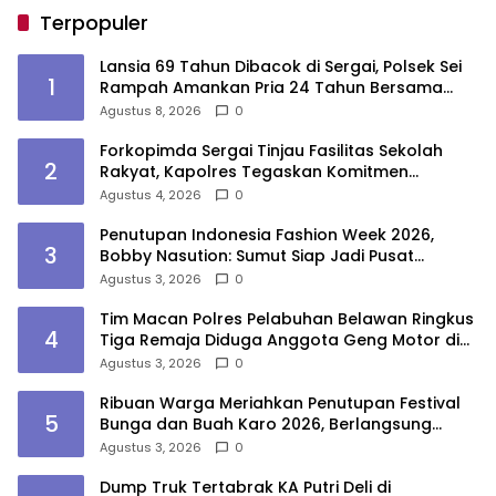
Terpopuler
Lansia 69 Tahun Dibacok di Sergai, Polsek Sei
1
Rampah Amankan Pria 24 Tahun Bersama
Parang
Agustus 8, 2026
0
Forkopimda Sergai Tinjau Fasilitas Sekolah
2
Rakyat, Kapolres Tegaskan Komitmen
Ciptakan Lingkungan Belajar Aman dan
Agustus 4, 2026
0
Kondusif
Penutupan Indonesia Fashion Week 2026,
3
Bobby Nasution: Sumut Siap Jadi Pusat
Fashion Indonesia Lewat Wastra
Agustus 3, 2026
0
Tim Macan Polres Pelabuhan Belawan Ringkus
4
Tiga Remaja Diduga Anggota Geng Motor di
Marelan
Agustus 3, 2026
0
Ribuan Warga Meriahkan Penutupan Festival
5
Bunga dan Buah Karo 2026, Berlangsung
Aman di Bawah Pengamanan Gabungan
Agustus 3, 2026
0
Dump Truk Tertabrak KA Putri Deli di