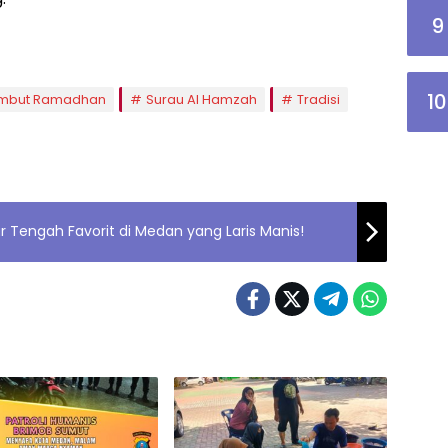
9
10
mbut Ramadhan
Surau Al Hamzah
Tradisi
r Tengah Favorit di Medan yang Laris Manis!