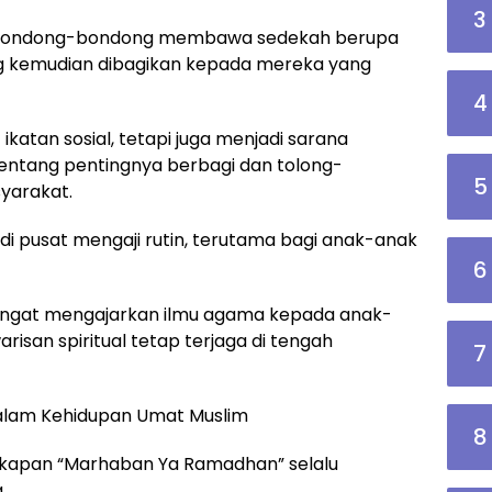
3
erbondong-bondong membawa sedekah berupa
g kemudian dibagikan kepada mereka yang
4
ikatan sosial, tetapi juga menjadi sarana
entang pentingnya berbagi dan tolong-
5
yarakat.
adi pusat mengaji rutin, terutama bagi anak-anak
6
angat mengajarkan ilmu agama kepada anak-
san spiritual tetap terjaga di tengah
7
lam Kehidupan Umat Muslim
8
ngkapan “Marhaban Ya Ramadhan” selalu
.