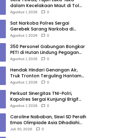
dalam Kecelakaan Maut di Tol
Medan–Tebing Tinggi
Agustus 1, 2026
0
Sat Narkoba Polres Sergai
Gerebek Sarang Narkoba di
Sungai Buaya, Satu Terduga
Agustus 1, 2026
0
Pelaku Diamankan
350 Personel Gabungan Bongkar
PETI di Hutan Lindung Pegagan
Hilir, 47 Camp dan Puluhan
Agustus 1, 2026
0
Peralatan Dimusnahkan
Hendak Hindari Genangan Air,
Truk Tronton Terguling Hantam
Pembatas Jalan di Jalinsum
Agustus 1, 2026
0
Sergai
Perkuat Sinergitas TNI-Polri,
Kapolres Sergai Kunjungi Brigif
7/Rimba Raya
Agustus 1, 2026
0
Caroline Nababan, Siswi SD Peraih
Emas Olimpiade Asia Dihadiahi
Gubernur Bobby Nasution
Juli 30, 2026
0
Beasiswa Hingga Rumah