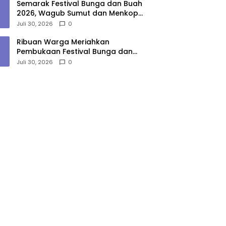
Semarak Festival Bunga dan Buah
2026, Wagub Sumut dan Menkop
Lepas Pawai di Berastagi
Juli 30, 2026
0
Ribuan Warga Meriahkan
Pembukaan Festival Bunga dan
Buah Karo 2026, Pengamanan
Juli 30, 2026
0
Gabungan Berjalan Maksimal