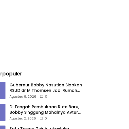
rpopuler
Gubernur Bobby Nasution Siapkan
RSUD dr M Thomsen Jadi Rumah
Sakit Regional Kepulauan Nias
Agustus 6, 2026
0
Di Tengah Pembukaan Rute Baru,
Bobby Singgung Mahalnya Avtur
Kualanamu
Agustus 2, 2026
0
Satu Tewas, Tujuh Luka-luka