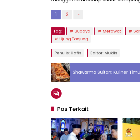
1
2
»
Tag:
Budaya
Merawat
Sa
Ujung Tanjung
Penulis: Hafis
Editor: Muklis
Shawarma Sultan: Kuliner Timu
Pos Terkait