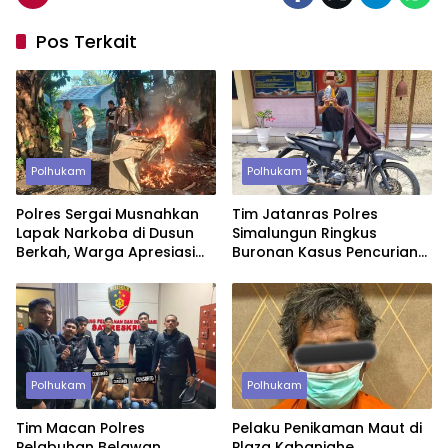
Pos Terkait
Polhukam
Polhukam
Polres Sergai Musnahkan
Tim Jatanras Polres
Lapak Narkoba di Dusun
Simalungun Ringkus
Berkah, Warga Apresiasi
Buronan Kasus Pencurian
Tindakan Tegas Aparat
Uang Rp46,2 Juta
Polhukam
Polhukam
Tim Macan Polres
Pelaku Penikaman Maut di
Pelabuhan Belawan
Plaza Kabanjahe