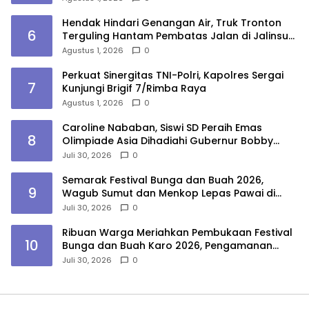
Hendak Hindari Genangan Air, Truk Tronton
6
Terguling Hantam Pembatas Jalan di Jalinsum
Sergai
Agustus 1, 2026
0
Perkuat Sinergitas TNI-Polri, Kapolres Sergai
7
Kunjungi Brigif 7/Rimba Raya
Agustus 1, 2026
0
Caroline Nababan, Siswi SD Peraih Emas
8
Olimpiade Asia Dihadiahi Gubernur Bobby
Nasution Beasiswa Hingga Rumah
Juli 30, 2026
0
Semarak Festival Bunga dan Buah 2026,
9
Wagub Sumut dan Menkop Lepas Pawai di
Berastagi
Juli 30, 2026
0
Ribuan Warga Meriahkan Pembukaan Festival
10
Bunga dan Buah Karo 2026, Pengamanan
Gabungan Berjalan Maksimal
Juli 30, 2026
0