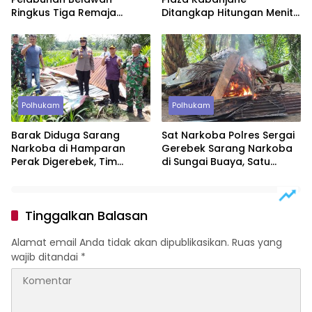
Ringkus Tiga Remaja
Ditangkap Hitungan Menit,
Diduga Anggota Geng
Polisi Dalami Motif
Motor di Marelan
Polhukam
Polhukam
Barak Diduga Sarang
Sat Narkoba Polres Sergai
Narkoba di Hamparan
Gerebek Sarang Narkoba
Perak Digerebek, Tim
di Sungai Buaya, Satu
Gabungan Musnahkan
Terduga Pelaku
Lokasi
Diamankan
Tinggalkan Balasan
Alamat email Anda tidak akan dipublikasikan.
Ruas yang
wajib ditandai
*