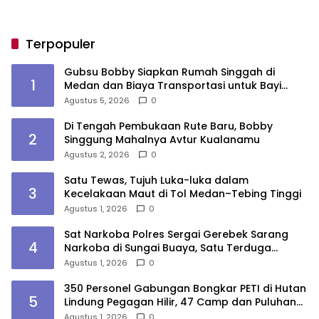
Terpopuler
Gubsu Bobby Siapkan Rumah Singgah di
1
Medan dan Biaya Transportasi untuk Bayi
Rujukan Penderita Suspek Leukemia Asal Nias
Agustus 5, 2026
0
Barat
Di Tengah Pembukaan Rute Baru, Bobby
2
Singgung Mahalnya Avtur Kualanamu
Agustus 2, 2026
0
Satu Tewas, Tujuh Luka-luka dalam
3
Kecelakaan Maut di Tol Medan–Tebing Tinggi
Agustus 1, 2026
0
Sat Narkoba Polres Sergai Gerebek Sarang
4
Narkoba di Sungai Buaya, Satu Terduga
Pelaku Diamankan
Agustus 1, 2026
0
350 Personel Gabungan Bongkar PETI di Hutan
5
Lindung Pegagan Hilir, 47 Camp dan Puluhan
Peralatan Dimusnahkan
Agustus 1, 2026
0