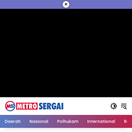
Langsung
×
ke
konten
Daerah
Nasional
Polhukam
International
Reli