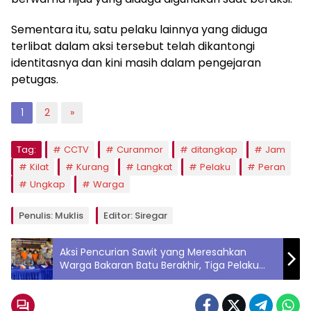
Sementara itu, satu pelaku lainnya yang diduga
terlibat dalam aksi tersebut telah dikantongi
identitasnya dan kini masih dalam pengejaran
petugas.
1
2
»
Tag:
CCTV
Curanmor
ditangkap
Jam
Kilat
Kurang
Langkat
Pelaku
Peran
Ungkap
Warga
Penulis: Muklis
Editor: Siregar
Aksi Pencurian Sawit yang Meresahkan
Warga Bakaran Batu Berakhir, Tiga Pelaku
Ditangkap Saat Beraksi