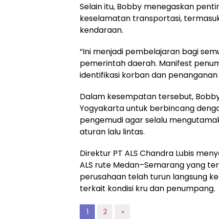
Selain itu, Bobby menegaskan penti
keselamatan transportasi, termas
kendaraan.
“Ini menjadi pembelajaran bagi se
pemerintah daerah. Manifest pen
identifikasi korban dan penanganan 
Dalam kesempatan tersebut, Bobby 
Yogyakarta untuk berbincang deng
pengemudi agar selalu mengutama
aturan lalu lintas.
Direktur PT ALS Chandra Lubis men
ALS rute Medan–Semarang yang terja
perusahaan telah turun langsung ke
terkait kondisi kru dan penumpang.
1
2
»