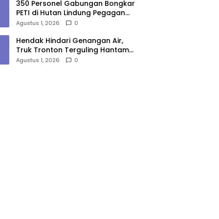
350 Personel Gabungan Bongkar
PETI di Hutan Lindung Pegagan
Hilir, 47 Camp dan Puluhan
Agustus 1, 2026
0
Peralatan Dimusnahkan
Hendak Hindari Genangan Air,
Truk Tronton Terguling Hantam
Pembatas Jalan di Jalinsum
Agustus 1, 2026
0
Sergai