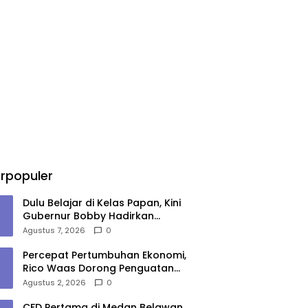
rpopuler
Dulu Belajar di Kelas Papan, Kini
Gubernur Bobby Hadirkan
Gedung Sekolah Permanen
Agustus 7, 2026
0
Percepat Pertumbuhan Ekonomi,
Rico Waas Dorong Penguatan
Sinergi Pemko-DPRD Medan
Agustus 2, 2026
0
CFD Pertama di Medan Belawan,