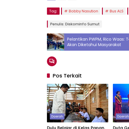
Tag:
Bobby Nasution
Bus ALS
Penulis: Diskominfo Sumut
Pelantikan PWPM, Rico Waas:
Akan Diketahui Masyarakat
Pos Terkait
Daerah
Daera
Dulu Belajar di Kelas Papan,
Duta Ge