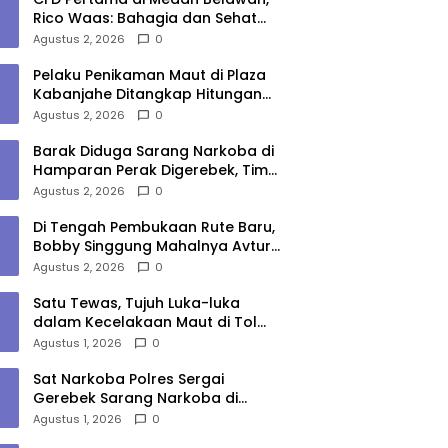
Rico Waas: Bahagia dan Sehat
Harus Menjangkau Seluruh Sudut
Agustus 2, 2026
0
Kota Medan
Pelaku Penikaman Maut di Plaza
Kabanjahe Ditangkap Hitungan
Menit, Polisi Dalami Motif
Agustus 2, 2026
0
Barak Diduga Sarang Narkoba di
Hamparan Perak Digerebek, Tim
Gabungan Musnahkan Lokasi
Agustus 2, 2026
0
Di Tengah Pembukaan Rute Baru,
Bobby Singgung Mahalnya Avtur
Kualanamu
Agustus 2, 2026
0
Satu Tewas, Tujuh Luka-luka
dalam Kecelakaan Maut di Tol
Medan–Tebing Tinggi
Agustus 1, 2026
0
Sat Narkoba Polres Sergai
Gerebek Sarang Narkoba di
Sungai Buaya, Satu Terduga
Agustus 1, 2026
0
Pelaku Diamankan