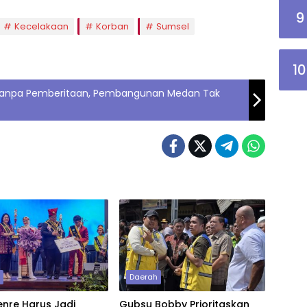
9
Kecelakaan
Korban
Sumsel
10
 Tanpa Pemberitaan, Pembangunan Medan Tak
h
Daerah
nre Harus Jadi
Gubsu Bobby Prioritaskan