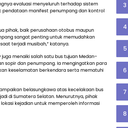
ngnya evaluasi menyeluruh terhadap sistem
3
uk pendataan manifest penumpang dan kontrol
4
mua pihak, baik perusahaan otobus maupun
umpang sangat penting untuk memudahkan
saat terjadi musibah,” katanya.
5
juga menaiki salah satu bus tujuan Medan–
an sopir dan penumpang. Ia mengingatkan para
6
kan keselamatan berkendara serta mematuhi
yampaikan belasungkawa atas kecelakaan bus
7
di di Sumatera Selatan. Menurutnya, pihak
 lokasi kejadian untuk memperoleh informasi
8