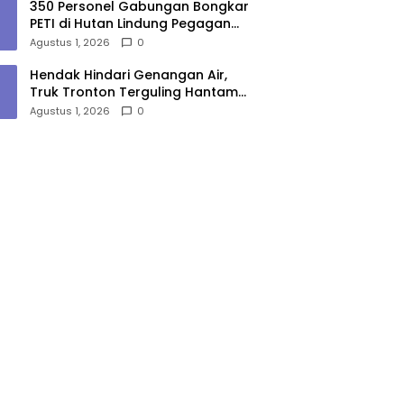
350 Personel Gabungan Bongkar
PETI di Hutan Lindung Pegagan
Hilir, 47 Camp dan Puluhan
Agustus 1, 2026
0
Peralatan Dimusnahkan
Hendak Hindari Genangan Air,
Truk Tronton Terguling Hantam
Pembatas Jalan di Jalinsum
Agustus 1, 2026
0
Sergai