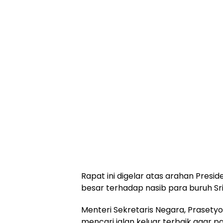
Rapat ini digelar atas arahan Pres
besar terhadap nasib para buruh Sri
Menteri Sekretaris Negara, Praset
mencari jalan keluar terbaik agar p