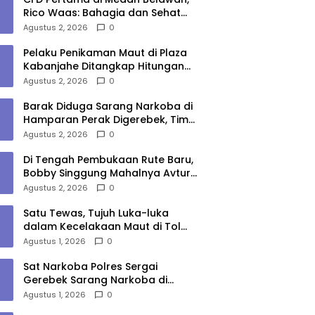
Rico Waas: Bahagia dan Sehat
Harus Menjangkau Seluruh Sudut
Agustus 2, 2026
0
Kota Medan
Pelaku Penikaman Maut di Plaza
Kabanjahe Ditangkap Hitungan
Menit, Polisi Dalami Motif
Agustus 2, 2026
0
Barak Diduga Sarang Narkoba di
Hamparan Perak Digerebek, Tim
Gabungan Musnahkan Lokasi
Agustus 2, 2026
0
Di Tengah Pembukaan Rute Baru,
Bobby Singgung Mahalnya Avtur
Kualanamu
Agustus 2, 2026
0
Satu Tewas, Tujuh Luka-luka
dalam Kecelakaan Maut di Tol
Medan–Tebing Tinggi
Agustus 1, 2026
0
Sat Narkoba Polres Sergai
Gerebek Sarang Narkoba di
Sungai Buaya, Satu Terduga
Agustus 1, 2026
0
Pelaku Diamankan