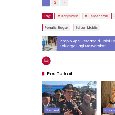
1
2
»
Tag:
Karyawan
Pemerintah
Penulis: Regar
Editor: Muklis
Pimpin Apel Perdana di Balai 
Keluarga Bagi Masyarakat
Pos Terkait
Nasional
Nasion