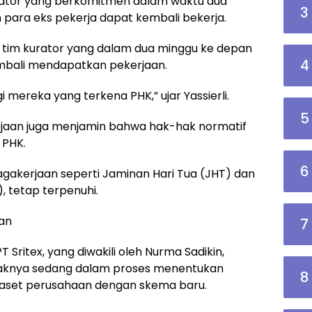
urator yang berkomitmen dalam waktu dua
3
para eks pekerja dapat kembali bekerja.
 tim kurator yang dalam dua minggu ke depan
4
mbali mendapatkan pekerjaan.
mereka yang terkena PHK,” ujar Yassierli.
5
erjaan juga menjamin bahwa hak-hak normatif
 PHK.
6
agakerjaan seperti Jaminan Hari Tua (JHT) dan
, tetap terpenuhi.
kan
7
 Sritex, yang diwakili oleh Nurma Sadikin,
haknya sedang dalam proses menentukan
8
 aset perusahaan dengan skema baru.