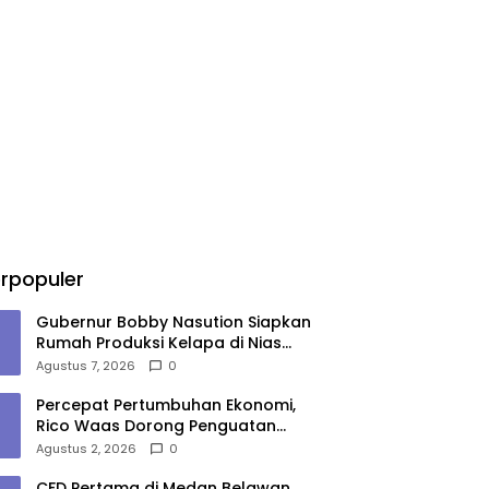
rpopuler
Gubernur Bobby Nasution Siapkan
Rumah Produksi Kelapa di Nias
Utara
Agustus 7, 2026
0
Percepat Pertumbuhan Ekonomi,
Rico Waas Dorong Penguatan
Sinergi Pemko-DPRD Medan
Agustus 2, 2026
0
CFD Pertama di Medan Belawan,