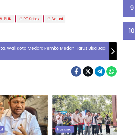
9
PHK
PT Sritex
Solusi
10
Kota, Wali Kota Medan: Pemko Medan Harus Bisa Jadi
al
Nasional