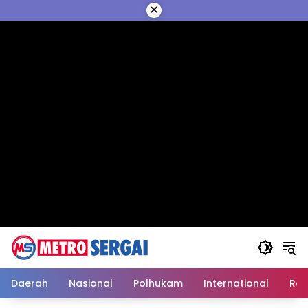
Langsung
×
ke
konten
Daerah
Nasional
Polhukam
International
Reli