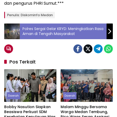
dan pengurus PHRI Sumut.***
Penulis: Diskominfo Medan
Polres Sergai Gelar KRYD: Meningkatkan Rasa
Aman di Tengah Masyarakat
Pos Terkait
Daerah
Daerah
Bobby Nasution Siapkan
Malam Minggu Bersama
Beasiswa Perkuat SDM
Warga Medan Tembung,
Kesehatan Kepulauan Nias
Rico Waas Serap Aspirasi