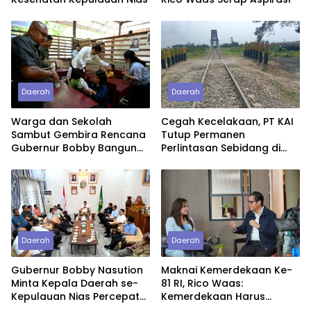
Daerah
Daerah
Warga dan Sekolah
Cegah Kecelakaan, PT KAI
Sambut Gembira Rencana
Tutup Permanen
Gubernur Bobby Bangun
Perlintasan Sebidang di
SD Negeri Lasara di Nias
Pasiran Perbaungan
Utara
Daerah
Daerah
Gubernur Bobby Nasution
Maknai Kemerdekaan Ke-
Minta Kepala Daerah se-
81 RI, Rico Waas:
Kepulauan Nias Percepat
Kemerdekaan Harus
Usulan BKP 2027
Dirasakan Masyarakat