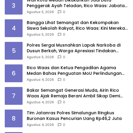
3
Penggerak Ayah Teladan, Rico Waas: Jabatan
Tertinggi Pria Dalam Keluarga
Agustus 5, 2026
0
Bangga Lihat Semangat dan Kekompakan
4
Siswa Sekolah Rakyat, Rico Waas: Kini Mereka
Berani Bermimpi Besar
Agustus 5, 2026
0
Polres Sergai Musnahkan Lapak Narkoba di
5
Dusun Berkah, Warga Apresiasi Tindakan
Tegas Aparat
Agustus 5, 2026
0
Rico Waas dan Ketua Pengadilan Agama
6
Medan Bahas Penguatan MoU Perlindungan
Hak Anak dan Perempuan Pasca Perceraian
Agustus 4, 2026
0
ASN
Bakar Semangat Generasi Muda, Airin Rico
7
Waas Ajak Remaja Berani Ambil Sikap Demi
Masa Depan
Agustus 4, 2026
0
Tim Jatanras Polres Simalungun Ringkus
8
Buronan Kasus Pencurian Uang Rp46,2 Juta
Agustus 4, 2026
0