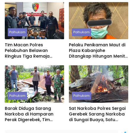
Polhukam
Polhukam
Tim Macan Polres
Pelaku Penikaman Maut di
Pelabuhan Belawan
Plaza Kabanjahe
Ringkus Tiga Remaja
Ditangkap Hitungan Menit,
Diduga Anggota Geng
Polisi Dalami Motif
Motor di Marelan
Polhukam
Polhukam
Barak Diduga Sarang
Sat Narkoba Polres Sergai
Narkoba di Hamparan
Gerebek Sarang Narkoba
Perak Digerebek, Tim
di Sungai Buaya, Satu
Gabungan Musnahkan
Terduga Pelaku
Lokasi
Diamankan