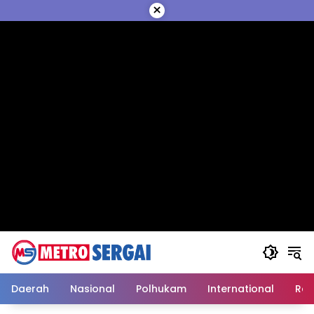
Langsung
×
ke
konten
Daerah
Nasional
Polhukam
International
Reli