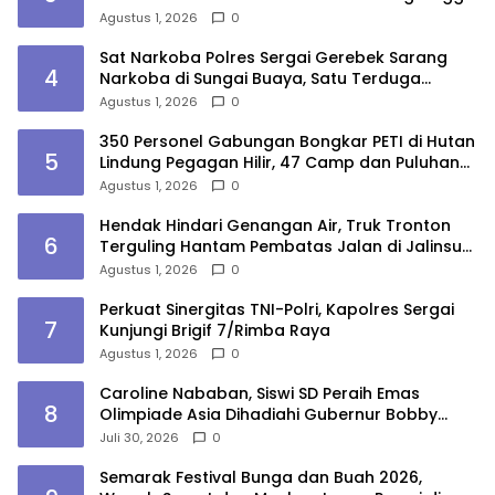
Agustus 1, 2026
0
Sat Narkoba Polres Sergai Gerebek Sarang
4
Narkoba di Sungai Buaya, Satu Terduga
Pelaku Diamankan
Agustus 1, 2026
0
350 Personel Gabungan Bongkar PETI di Hutan
5
Lindung Pegagan Hilir, 47 Camp dan Puluhan
Peralatan Dimusnahkan
Agustus 1, 2026
0
Hendak Hindari Genangan Air, Truk Tronton
6
Terguling Hantam Pembatas Jalan di Jalinsum
Sergai
Agustus 1, 2026
0
Perkuat Sinergitas TNI-Polri, Kapolres Sergai
7
Kunjungi Brigif 7/Rimba Raya
Agustus 1, 2026
0
Caroline Nababan, Siswi SD Peraih Emas
8
Olimpiade Asia Dihadiahi Gubernur Bobby
Nasution Beasiswa Hingga Rumah
Juli 30, 2026
0
Semarak Festival Bunga dan Buah 2026,