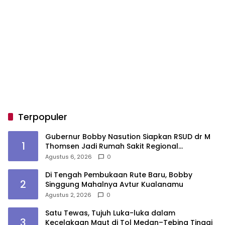
Terpopuler
Gubernur Bobby Nasution Siapkan RSUD dr M
1
Thomsen Jadi Rumah Sakit Regional
Kepulauan Nias
Agustus 6, 2026
0
Di Tengah Pembukaan Rute Baru, Bobby
2
Singgung Mahalnya Avtur Kualanamu
Agustus 2, 2026
0
Satu Tewas, Tujuh Luka-luka dalam
3
Kecelakaan Maut di Tol Medan–Tebing Tinggi