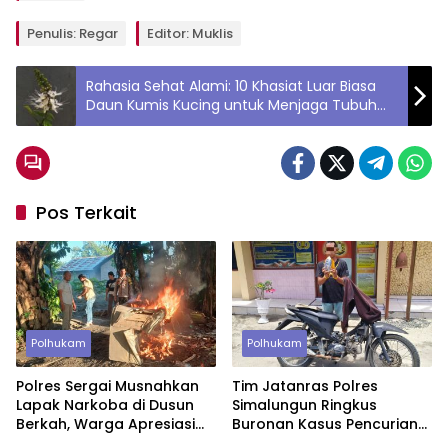
Penulis: Regar
Editor: Muklis
Rahasia Sehat Alami: 10 Khasiat Luar Biasa
Daun Kumis Kucing untuk Menjaga Tubuh
Tetap Prima
Pos Terkait
Polhukam
Polhukam
Polres Sergai Musnahkan
Tim Jatanras Polres
Lapak Narkoba di Dusun
Simalungun Ringkus
Berkah, Warga Apresiasi
Buronan Kasus Pencurian
Tindakan Tegas Aparat
Uang Rp46,2 Juta