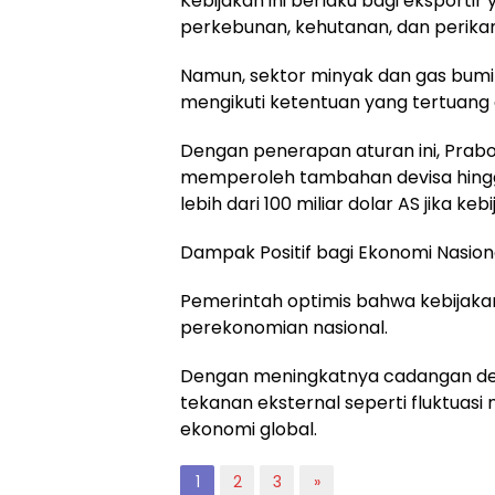
Kebijakan ini berlaku bagi eksporti
perkebunan, kehutanan, dan perika
Namun, sektor minyak dan gas bumi (
mengikuti ketentuan yang tertuang 
Dengan penerapan aturan ini, Pra
memperoleh tambahan devisa hingga
lebih dari 100 miliar dolar AS jika ke
Dampak Positif bagi Ekonomi Nasion
Pemerintah optimis bahwa kebijaka
perekonomian nasional.
Dengan meningkatnya cadangan devi
tekanan eksternal seperti fluktuasi 
ekonomi global.
1
2
3
»