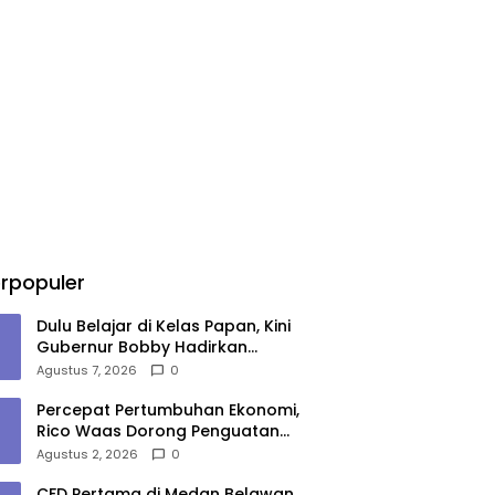
rpopuler
Dulu Belajar di Kelas Papan, Kini
Gubernur Bobby Hadirkan
Gedung Sekolah Permanen
Agustus 7, 2026
0
Percepat Pertumbuhan Ekonomi,
Rico Waas Dorong Penguatan
Sinergi Pemko-DPRD Medan
Agustus 2, 2026
0
CFD Pertama di Medan Belawan,