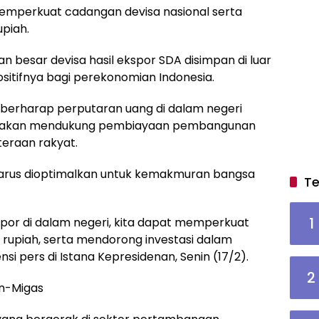
memperkuat cadangan devisa nasional serta
upiah.
n besar devisa hasil ekspor SDA disimpan di luar
itifnya bagi perekonomian Indonesia.
 berharap perputaran uang di dalam negeri
ya akan mendukung pembiayaan pembangunan
teraan rakyat.
arus dioptimalkan untuk kemakmuran bangsa
Te
1
por di dalam negeri, kita dapat memperkuat
s rupiah, serta mendorong investasi dalam
si pers di Istana Kepresidenan, Senin (17/2).
2
on-Migas