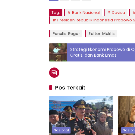
Tag:
Bank Nasional
Devisa
Presiden Republik Indonesia Prabowo 
Penulis: Regar
Editor: Muklis
Strategi Ekonomi Prabowo di Q1
Gratis, dan Bank Emas
Pos Terkait
Nasional
Nasion