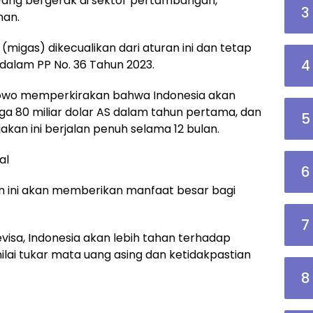
r yang bergerak di sektor pertambangan,
3
nan.
migas) dikecualikan dari aturan ini dan tetap
4
dalam PP No. 36 Tahun 2023.
bowo memperkirakan bahwa Indonesia akan
 80 miliar dolar AS dalam tahun pertama, dan
5
bijakan ini berjalan penuh selama 12 bulan.
al
6
n ini akan memberikan manfaat besar bagi
7
sa, Indonesia akan lebih tahan terhadap
nilai tukar mata uang asing dan ketidakpastian
8