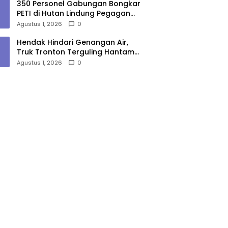
350 Personel Gabungan Bongkar
PETI di Hutan Lindung Pegagan
Hilir, 47 Camp dan Puluhan
Agustus 1, 2026
0
Peralatan Dimusnahkan
Hendak Hindari Genangan Air,
Truk Tronton Terguling Hantam
Pembatas Jalan di Jalinsum
Agustus 1, 2026
0
Sergai