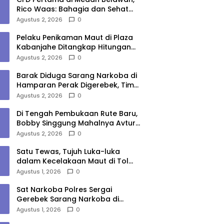
Rico Waas: Bahagia dan Sehat
Harus Menjangkau Seluruh Sudut
Agustus 2, 2026
0
Kota Medan
Pelaku Penikaman Maut di Plaza
Kabanjahe Ditangkap Hitungan
Menit, Polisi Dalami Motif
Agustus 2, 2026
0
Barak Diduga Sarang Narkoba di
Hamparan Perak Digerebek, Tim
Gabungan Musnahkan Lokasi
Agustus 2, 2026
0
Di Tengah Pembukaan Rute Baru,
Bobby Singgung Mahalnya Avtur
Kualanamu
Agustus 2, 2026
0
Satu Tewas, Tujuh Luka-luka
dalam Kecelakaan Maut di Tol
Medan–Tebing Tinggi
Agustus 1, 2026
0
Sat Narkoba Polres Sergai
Gerebek Sarang Narkoba di
Sungai Buaya, Satu Terduga
Agustus 1, 2026
0
Pelaku Diamankan