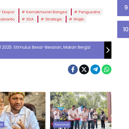
9
Ekspor
Kemakmuran Bangsa
Pengusaha
Subianto
SDA
Strategis
Wajib
10
 2025: Stimulus Besar-Besaran, Makan Bergizi
al
Nasional