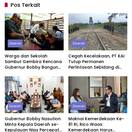
Pos Terkait
Daerah
Daerah
Warga dan Sekolah
Cegah Kecelakaan, PT KAI
Sambut Gembira Rencana
Tutup Permanen
Gubernur Bobby Bangun
Perlintasan Sebidang di
SD Negeri Lasara di Nias
Pasiran Perbaungan
Utara
Daerah
Daerah
Gubernur Bobby Nasution
Maknai Kemerdekaan Ke-
Minta Kepala Daerah se-
81 RI, Rico Waas:
Kepulauan Nias Percepat
Kemerdekaan Harus