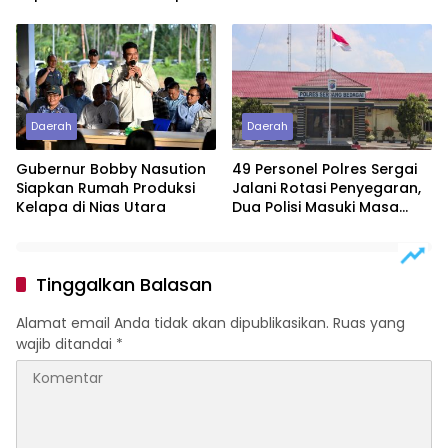
Usulan BKP 2027
Dirasakan Masyarakat
Lewat Peningkatan
Pelayanan Primer
Daerah
Daerah
Gubernur Bobby Nasution
49 Personel Polres Sergai
Siapkan Rumah Produksi
Jalani Rotasi Penyegaran,
Kelapa di Nias Utara
Dua Polisi Masuki Masa
Purnawirawan
Tinggalkan Balasan
Alamat email Anda tidak akan dipublikasikan.
Ruas yang
wajib ditandai
*