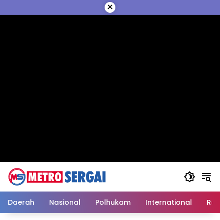
Langsung
×
ke
konten
Daerah
Nasional
Polhukam
International
Reli