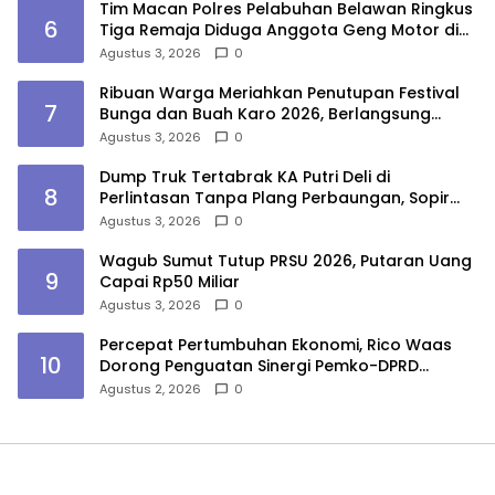
Tim Macan Polres Pelabuhan Belawan Ringkus
6
Tiga Remaja Diduga Anggota Geng Motor di
Marelan
Agustus 3, 2026
0
Ribuan Warga Meriahkan Penutupan Festival
7
Bunga dan Buah Karo 2026, Berlangsung
Aman di Bawah Pengamanan Gabungan
Agustus 3, 2026
0
Dump Truk Tertabrak KA Putri Deli di
8
Perlintasan Tanpa Plang Perbaungan, Sopir
Tewas
Agustus 3, 2026
0
Wagub Sumut Tutup PRSU 2026, Putaran Uang
9
Capai Rp50 Miliar
Agustus 3, 2026
0
Percepat Pertumbuhan Ekonomi, Rico Waas
10
Dorong Penguatan Sinergi Pemko-DPRD
Medan
Agustus 2, 2026
0