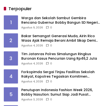
Terpopuler
Warga dan Sekolah Sambut Gembira
1
Rencana Gubernur Bobby Bangun SD Negeri
Lasara di Nias Utara
Agustus 9, 2026
0
Bakar Semangat Generasi Muda, Airin Rico
2
Waas Ajak Remaja Berani Ambil Sikap Demi
Masa Depan
Agustus 4, 2026
0
Tim Jatanras Polres Simalungun Ringkus
3
Buronan Kasus Pencurian Uang Rp46,2 Juta
Agustus 4, 2026
0
Forkopimda Sergai Tinjau Fasilitas Sekolah
4
Rakyat, Kapolres Tegaskan Komitmen
Ciptakan Lingkungan Belajar Aman dan
Agustus 4, 2026
0
Kondusif
Penutupan Indonesia Fashion Week 2026,
5
Bobby Nasution: Sumut Siap Jadi Pusat
Fashion Indonesia Lewat Wastra
Agustus 3, 2026
0