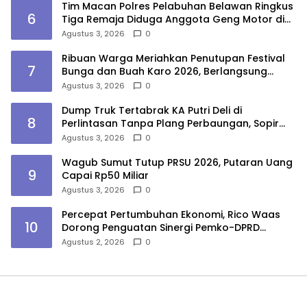
Tim Macan Polres Pelabuhan Belawan Ringkus
6
Tiga Remaja Diduga Anggota Geng Motor di
Marelan
Agustus 3, 2026
0
Ribuan Warga Meriahkan Penutupan Festival
7
Bunga dan Buah Karo 2026, Berlangsung
Aman di Bawah Pengamanan Gabungan
Agustus 3, 2026
0
Dump Truk Tertabrak KA Putri Deli di
8
Perlintasan Tanpa Plang Perbaungan, Sopir
Tewas
Agustus 3, 2026
0
Wagub Sumut Tutup PRSU 2026, Putaran Uang
9
Capai Rp50 Miliar
Agustus 3, 2026
0
Percepat Pertumbuhan Ekonomi, Rico Waas
10
Dorong Penguatan Sinergi Pemko-DPRD
Medan
Agustus 2, 2026
0