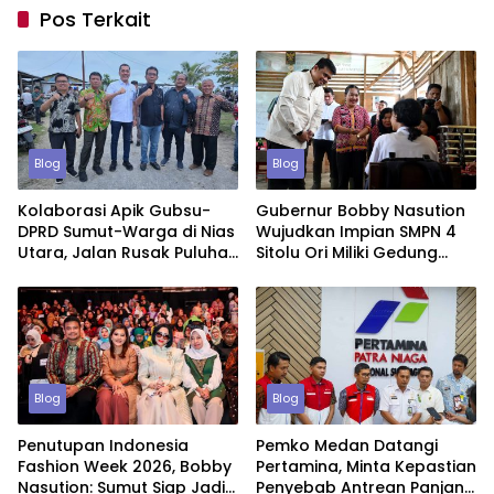
Pos Terkait
Blog
Blog
Kolaborasi Apik Gubsu-
Gubernur Bobby Nasution
DPRD Sumut-Warga di Nias
Wujudkan Impian SMPN 4
Utara, Jalan Rusak Puluhan
Sitolu Ori Miliki Gedung
Tahun Akhirnya Diperbaiki
Permanen
Blog
Blog
Penutupan Indonesia
Pemko Medan Datangi
Fashion Week 2026, Bobby
Pertamina, Minta Kepastian
Nasution: Sumut Siap Jadi
Penyebab Antrean Panjang