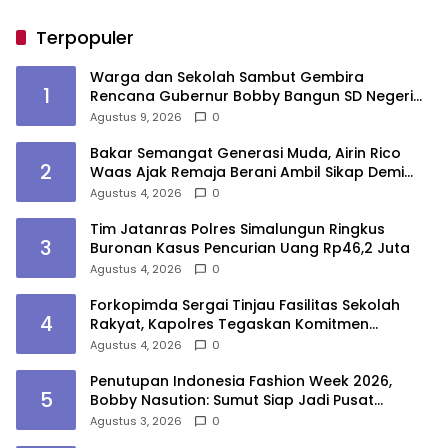
Terpopuler
Warga dan Sekolah Sambut Gembira
1
Rencana Gubernur Bobby Bangun SD Negeri
Lasara di Nias Utara
Agustus 9, 2026
0
Bakar Semangat Generasi Muda, Airin Rico
2
Waas Ajak Remaja Berani Ambil Sikap Demi
Masa Depan
Agustus 4, 2026
0
Tim Jatanras Polres Simalungun Ringkus
3
Buronan Kasus Pencurian Uang Rp46,2 Juta
Agustus 4, 2026
0
Forkopimda Sergai Tinjau Fasilitas Sekolah
4
Rakyat, Kapolres Tegaskan Komitmen
Ciptakan Lingkungan Belajar Aman dan
Agustus 4, 2026
0
Kondusif
Penutupan Indonesia Fashion Week 2026,
5
Bobby Nasution: Sumut Siap Jadi Pusat
Fashion Indonesia Lewat Wastra
Agustus 3, 2026
0