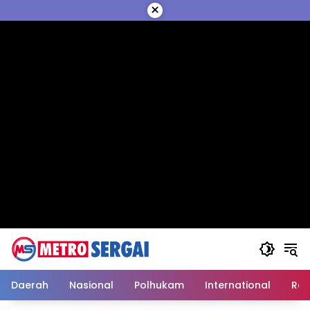
Langsung
×
ke
konten
Daerah
Nasional
Polhukam
International
Reli