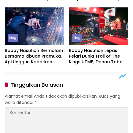
Pusat Fashion Indonesia
BBM di SPBU
Lewat Wastra
Blog
Blog
Bobby Nasution Bermalam
Bobby Nasution Lepas
Bersama Ribuan Pramuka,
Pelari Dunia Trail of The
Api Unggun Kobarkan
Kings UTMB, Danau Toba
Semangat Jamdasu XI
Kian Mendunia Lewat Sport
Tourism
Tinggalkan Balasan
Alamat email Anda tidak akan dipublikasikan.
Ruas yang
wajib ditandai
*