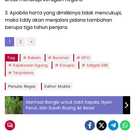
3. Apabila harta yang dimilikinya tidak mencukupi,
maka Eddy akan menjalani pidana tambahan
berupa tiga tahun penjara.
1
2
»
Tag:
Batam
Buronan
DPO
Kejaksaan Agung
Korupsi
Satgas SIRI
Terpidana
Penulis: Regar
Editor: Muklis
Manfaat Bangle untuk Sakit Kepala, Nyeri
Perut, dan Susah Buang Air Besar