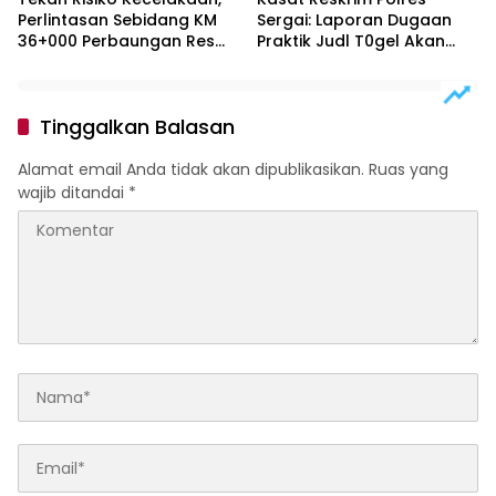
Perlintasan Sebidang KM
Sergai: Laporan Dugaan
36+000 Perbaungan Resmi
Praktik Judl T0gel Akan
Ditutup Permanen
Segera Ditindaklanjuti
Tinggalkan Balasan
Alamat email Anda tidak akan dipublikasikan.
Ruas yang
wajib ditandai
*