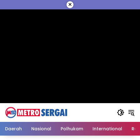
Langsung
×
ke
konten
Daerah
Nasional
Polhukam
International
Reli