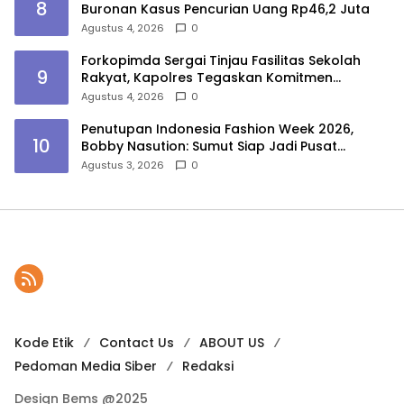
8
Buronan Kasus Pencurian Uang Rp46,2 Juta
Agustus 4, 2026
0
Forkopimda Sergai Tinjau Fasilitas Sekolah
9
Rakyat, Kapolres Tegaskan Komitmen
Ciptakan Lingkungan Belajar Aman dan
Agustus 4, 2026
0
Kondusif
Penutupan Indonesia Fashion Week 2026,
10
Bobby Nasution: Sumut Siap Jadi Pusat
Fashion Indonesia Lewat Wastra
Agustus 3, 2026
0
Kode Etik
Contact Us
ABOUT US
Pedoman Media Siber
Redaksi
Design Bems @2025