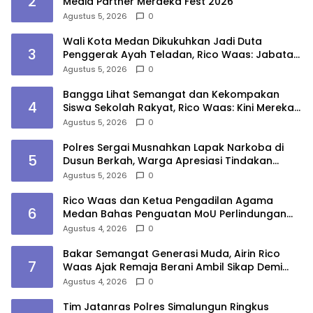
2
Media Partner Merdeka Fest 2026
Agustus 5, 2026
0
Wali Kota Medan Dikukuhkan Jadi Duta
3
Penggerak Ayah Teladan, Rico Waas: Jabatan
Tertinggi Pria Dalam Keluarga
Agustus 5, 2026
0
Bangga Lihat Semangat dan Kekompakan
4
Siswa Sekolah Rakyat, Rico Waas: Kini Mereka
Berani Bermimpi Besar
Agustus 5, 2026
0
Polres Sergai Musnahkan Lapak Narkoba di
5
Dusun Berkah, Warga Apresiasi Tindakan
Tegas Aparat
Agustus 5, 2026
0
Rico Waas dan Ketua Pengadilan Agama
6
Medan Bahas Penguatan MoU Perlindungan
Hak Anak dan Perempuan Pasca Perceraian
Agustus 4, 2026
0
ASN
Bakar Semangat Generasi Muda, Airin Rico
7
Waas Ajak Remaja Berani Ambil Sikap Demi
Masa Depan
Agustus 4, 2026
0
Tim Jatanras Polres Simalungun Ringkus