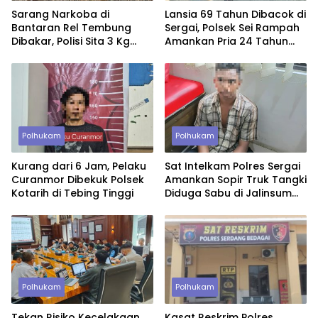
Sarang Narkoba di
Lansia 69 Tahun Dibacok di
Bantaran Rel Tembung
Sergai, Polsek Sei Rampah
Dibakar, Polisi Sita 3 Kg
Amankan Pria 24 Tahun
Ganja dan Senjata
Bersama Parang
Polhukam
Polhukam
Kurang dari 6 Jam, Pelaku
Sat Intelkam Polres Sergai
Curanmor Dibekuk Polsek
Amankan Sopir Truk Tangki
Kotarih di Tebing Tinggi
Diduga Sabu di Jalinsum
Sei Rampah
Polhukam
Polhukam
Tekan Risiko Kecelakaan,
Kasat Reskrim Polres