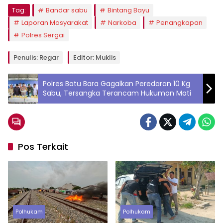
Tag:
Bandar sabu
Bintang Bayu
Laporan Masyarakat
Narkoba
Penangkapan
Polres Sergai
Penulis: Regar
Editor: Muklis
Polres Batu Bara Gagalkan Peredaran 10 Kg
Sabu, Tersangka Terancam Hukuman Mati
Pos Terkait
Polhukam
Polhukam