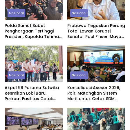
Nasional
Nasional
Polda Sumut Sabet
Prabowo Tegaskan Perang
Penghargaan Tertinggi
Total Lawan Korupsi,
Presiden, Kapolda Terima
Senator Paul Finsen Mayor:
Nugraha Sakanti di
Daerah Harus Bergerak
Jakarta
Tanpa Kompromi
Nasional
Nasional
Akpol 98 Parama Satwika
Konsolidasi Asesor 2026,
Resmikan Lobi Baru,
Polri Matangkan Sistem
Perkuat Fasilitas Cetak
Merit untuk Cetak SDM
Perwira Polri Presisi
Unggul