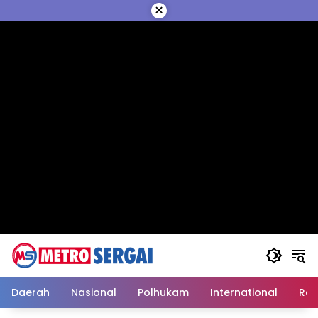
Langsung
×
ke
konten
Daerah
Nasional
Polhukam
International
Reli