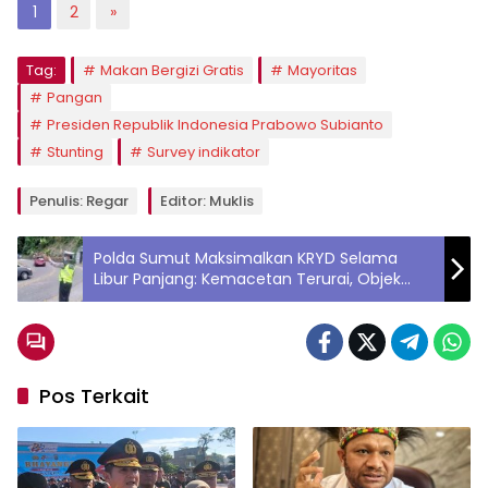
1
2
»
Tag:
Makan Bergizi Gratis
Mayoritas
Pangan
Presiden Republik Indonesia Prabowo Subianto
Stunting
Survey indikator
Penulis: Regar
Editor: Muklis
Polda Sumut Maksimalkan KRYD Selama
Libur Panjang: Kemacetan Terurai, Objek
Wisata Aman, dan Kamtibmas Kondusif
Pos Terkait