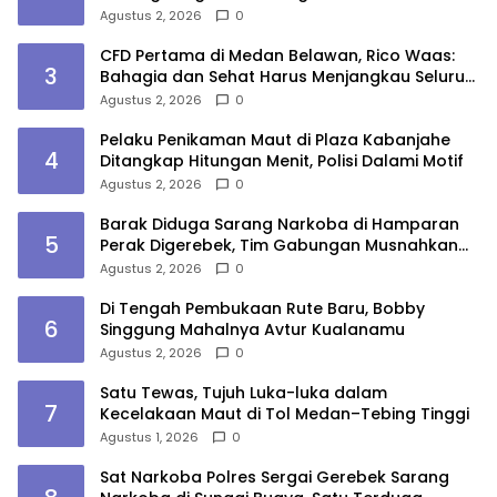
Medan
Agustus 2, 2026
0
CFD Pertama di Medan Belawan, Rico Waas:
3
Bahagia dan Sehat Harus Menjangkau Seluruh
Sudut Kota Medan
Agustus 2, 2026
0
Pelaku Penikaman Maut di Plaza Kabanjahe
4
Ditangkap Hitungan Menit, Polisi Dalami Motif
Agustus 2, 2026
0
Barak Diduga Sarang Narkoba di Hamparan
5
Perak Digerebek, Tim Gabungan Musnahkan
Lokasi
Agustus 2, 2026
0
Di Tengah Pembukaan Rute Baru, Bobby
6
Singgung Mahalnya Avtur Kualanamu
Agustus 2, 2026
0
Satu Tewas, Tujuh Luka-luka dalam
7
Kecelakaan Maut di Tol Medan–Tebing Tinggi
Agustus 1, 2026
0
Sat Narkoba Polres Sergai Gerebek Sarang