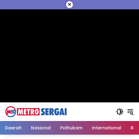
Langsung
×
ke
konten
Daerah
Nasional
Polhukam
International
Reli