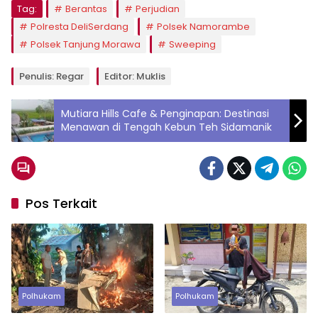
Tag:
Berantas
Perjudian
Polresta DeliSerdang
Polsek Namorambe
Polsek Tanjung Morawa
Sweeping
Penulis: Regar
Editor: Muklis
Mutiara Hills Cafe & Penginapan: Destinasi
Menawan di Tengah Kebun Teh Sidamanik
Pos Terkait
Polhukam
Polhukam