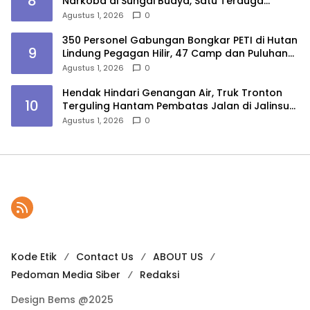
8
Narkoba di Sungai Buaya, Satu Terduga
Pelaku Diamankan
Agustus 1, 2026
0
350 Personel Gabungan Bongkar PETI di Hutan
9
Lindung Pegagan Hilir, 47 Camp dan Puluhan
Peralatan Dimusnahkan
Agustus 1, 2026
0
Hendak Hindari Genangan Air, Truk Tronton
10
Terguling Hantam Pembatas Jalan di Jalinsum
Sergai
Agustus 1, 2026
0
Kode Etik
Contact Us
ABOUT US
Pedoman Media Siber
Redaksi
Design Bems @2025