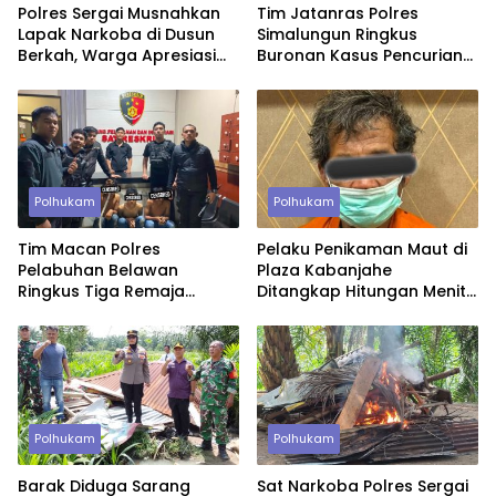
Polres Sergai Musnahkan
Tim Jatanras Polres
Lapak Narkoba di Dusun
Simalungun Ringkus
Berkah, Warga Apresiasi
Buronan Kasus Pencurian
Tindakan Tegas Aparat
Uang Rp46,2 Juta
Polhukam
Polhukam
Tim Macan Polres
Pelaku Penikaman Maut di
Pelabuhan Belawan
Plaza Kabanjahe
Ringkus Tiga Remaja
Ditangkap Hitungan Menit,
Diduga Anggota Geng
Polisi Dalami Motif
Motor di Marelan
Polhukam
Polhukam
Barak Diduga Sarang
Sat Narkoba Polres Sergai