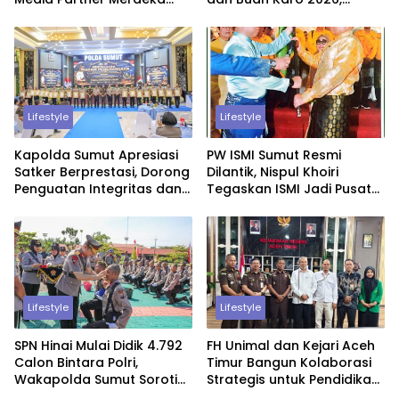
Fest 2026
Berlangsung Aman di
Bawah Pengamanan
Gabungan
Lifestyle
Lifestyle
Kapolda Sumut Apresiasi
PW ISMI Sumut Resmi
Satker Berprestasi, Dorong
Dilantik, Nispul Khoiri
Penguatan Integritas dan
Tegaskan ISMI Jadi Pusat
Pelayanan Publik
Pemikiran Melayu
Lifestyle
Lifestyle
SPN Hinai Mulai Didik 4.792
FH Unimal dan Kejari Aceh
Calon Bintara Polri,
Timur Bangun Kolaborasi
Wakapolda Sumut Soroti
Strategis untuk Pendidikan
Integritas dan Pelayanan
Hukum dan Penguatan