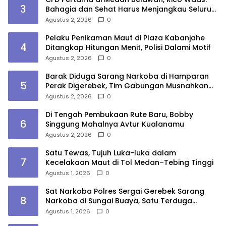
3
Bahagia dan Sehat Harus Menjangkau Seluruh
Sudut Kota Medan
Agustus 2, 2026
0
Pelaku Penikaman Maut di Plaza Kabanjahe
4
Ditangkap Hitungan Menit, Polisi Dalami Motif
Agustus 2, 2026
0
Barak Diduga Sarang Narkoba di Hamparan
5
Perak Digerebek, Tim Gabungan Musnahkan
Lokasi
Agustus 2, 2026
0
Di Tengah Pembukaan Rute Baru, Bobby
6
Singgung Mahalnya Avtur Kualanamu
Agustus 2, 2026
0
Satu Tewas, Tujuh Luka-luka dalam
7
Kecelakaan Maut di Tol Medan–Tebing Tinggi
Agustus 1, 2026
0
Sat Narkoba Polres Sergai Gerebek Sarang
8
Narkoba di Sungai Buaya, Satu Terduga
Pelaku Diamankan
Agustus 1, 2026
0