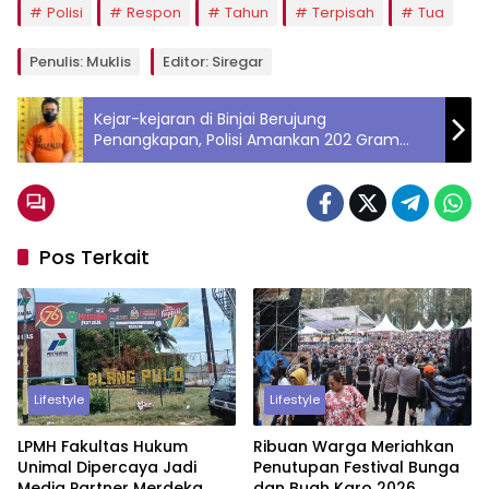
Polisi
Respon
Tahun
Terpisah
Tua
Penulis: Muklis
Editor: Siregar
Kejar-kejaran di Binjai Berujung
Penangkapan, Polisi Amankan 202 Gram
Sabu dari Seorang Pria
Pos Terkait
Lifestyle
Lifestyle
LPMH Fakultas Hukum
Ribuan Warga Meriahkan
Unimal Dipercaya Jadi
Penutupan Festival Bunga
Media Partner Merdeka
dan Buah Karo 2026,