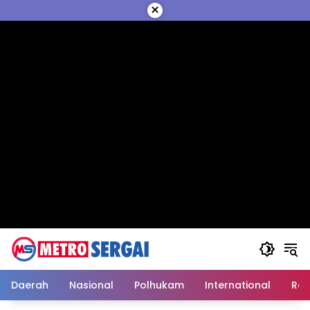
Langsung
×
ke
konten
Daerah
Nasional
Polhukam
International
Reli