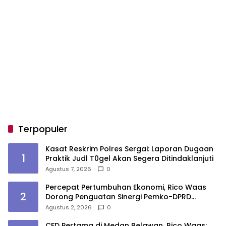
Terpopuler
Kasat Reskrim Polres Sergai: Laporan Dugaan
1
Praktik Judl T0gel Akan Segera Ditindaklanjuti
Agustus 7, 2026
0
Percepat Pertumbuhan Ekonomi, Rico Waas
2
Dorong Penguatan Sinergi Pemko-DPRD
Medan
Agustus 2, 2026
0
CFD Pertama di Medan Belawan, Rico Waas: