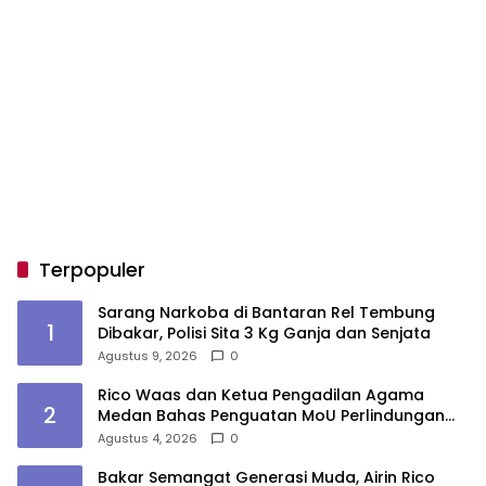
Terpopuler
Sarang Narkoba di Bantaran Rel Tembung
1
Dibakar, Polisi Sita 3 Kg Ganja dan Senjata
Agustus 9, 2026
0
Rico Waas dan Ketua Pengadilan Agama
2
Medan Bahas Penguatan MoU Perlindungan
Hak Anak dan Perempuan Pasca Perceraian
Agustus 4, 2026
0
ASN
Bakar Semangat Generasi Muda, Airin Rico