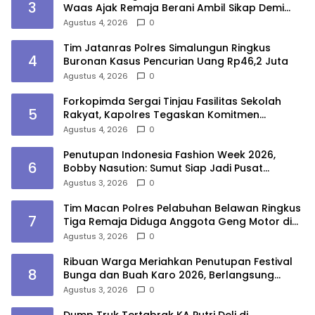
3
Waas Ajak Remaja Berani Ambil Sikap Demi
Masa Depan
Agustus 4, 2026
0
Tim Jatanras Polres Simalungun Ringkus
4
Buronan Kasus Pencurian Uang Rp46,2 Juta
Agustus 4, 2026
0
Forkopimda Sergai Tinjau Fasilitas Sekolah
5
Rakyat, Kapolres Tegaskan Komitmen
Ciptakan Lingkungan Belajar Aman dan
Agustus 4, 2026
0
Kondusif
Penutupan Indonesia Fashion Week 2026,
6
Bobby Nasution: Sumut Siap Jadi Pusat
Fashion Indonesia Lewat Wastra
Agustus 3, 2026
0
Tim Macan Polres Pelabuhan Belawan Ringkus
7
Tiga Remaja Diduga Anggota Geng Motor di
Marelan
Agustus 3, 2026
0
Ribuan Warga Meriahkan Penutupan Festival
8
Bunga dan Buah Karo 2026, Berlangsung
Aman di Bawah Pengamanan Gabungan
Agustus 3, 2026
0
Dump Truk Tertabrak KA Putri Deli di