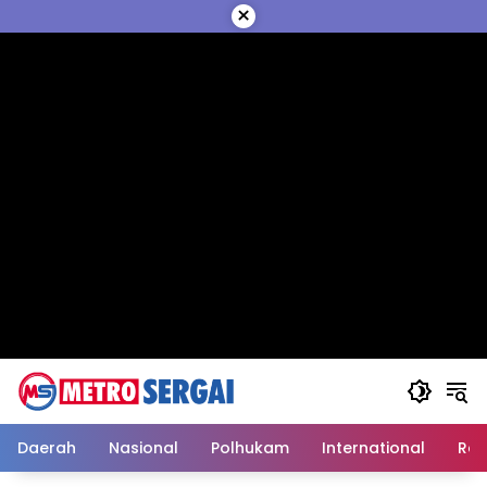
Langsung
×
ke
konten
Daerah
Nasional
Polhukam
International
Reli