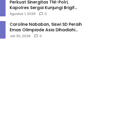
Perkuat Sinergitas TNI-Polri,
Kapolres Sergai Kunjungi Brigif
7/Rimba Raya
Agustus 1, 2026
0
Caroline Nababan, Siswi SD Peraih
Emas Olimpiade Asia Dihadiahi
Gubernur Bobby Nasution
Juli 30, 2026
0
Beasiswa Hingga Rumah