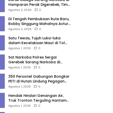
Hamparan Perak Digerebek, Tim
Gabungan Musnahkan Lokasi
Agustus 2, 2026
0
Di Tengah Pembukaan Rute Baru,
Bobby Singgung Mahalnya Avtur
Kualanamu
Agustus 2, 2026
0
Satu Tewas, Tujuh Luka-luka
dalam Kecelakaan Maut di Tol
Medan–Tebing Tinggi
Agustus 1, 2026
0
Sat Narkoba Polres Sergai
Gerebek Sarang Narkoba di
Sungai Buaya, Satu Terduga
Agustus 1, 2026
0
Pelaku Diamankan
350 Personel Gabungan Bongkar
PETI di Hutan Lindung Pegagan
Hilir, 47 Camp dan Puluhan
Agustus 1, 2026
0
Peralatan Dimusnahkan
Hendak Hindari Genangan Air,
Truk Tronton Terguling Hantam
Pembatas Jalan di Jalinsum
Agustus 1, 2026
0
Sergai