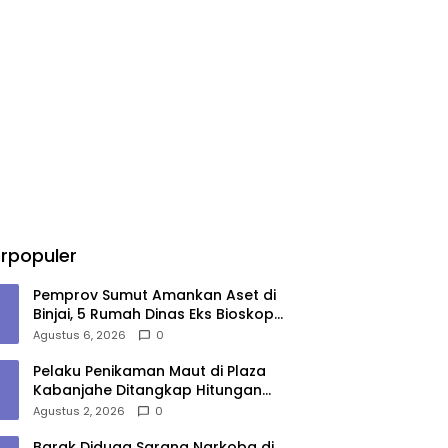
rpopuler
Pemprov Sumut Amankan Aset di
Binjai, 5 Rumah Dinas Eks Bioskop
Ria Dibongkar
Agustus 6, 2026
0
Pelaku Penikaman Maut di Plaza
Kabanjahe Ditangkap Hitungan
Menit, Polisi Dalami Motif
Agustus 2, 2026
0
Barak Diduga Sarang Narkoba di