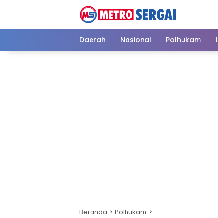
Langsung
ke
konten
Daerah
Nasional
Polhukam
Beranda
Polhukam