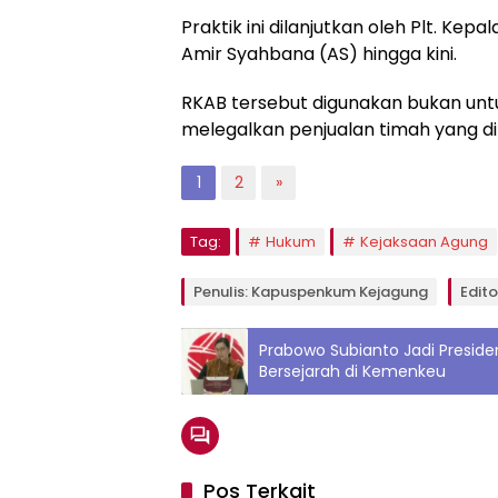
Praktik ini dilanjutkan oleh Plt. Ke
Amir Syahbana (AS) hingga kini.
RKAB tersebut digunakan bukan untuk
melegalkan penjualan timah yang dip
1
2
»
Tag:
Hukum
Kejaksaan Agung
Penulis: Kapuspenkum Kejagung
Edito
Prabowo Subianto Jadi Presid
Bersejarah di Kemenkeu
Pos Terkait