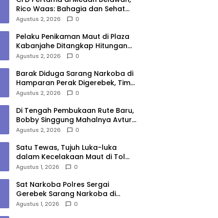
Rico Waas: Bahagia dan Sehat
Harus Menjangkau Seluruh Sudut
Agustus 2, 2026
0
Kota Medan
Pelaku Penikaman Maut di Plaza
Kabanjahe Ditangkap Hitungan
Menit, Polisi Dalami Motif
Agustus 2, 2026
0
Barak Diduga Sarang Narkoba di
Hamparan Perak Digerebek, Tim
Gabungan Musnahkan Lokasi
Agustus 2, 2026
0
Di Tengah Pembukaan Rute Baru,
Bobby Singgung Mahalnya Avtur
Kualanamu
Agustus 2, 2026
0
Satu Tewas, Tujuh Luka-luka
dalam Kecelakaan Maut di Tol
Medan–Tebing Tinggi
Agustus 1, 2026
0
Sat Narkoba Polres Sergai
Gerebek Sarang Narkoba di
Sungai Buaya, Satu Terduga
Agustus 1, 2026
0
Pelaku Diamankan