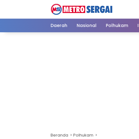
Langsung
ke
konten
Daerah
Nasional
Polhukam
Beranda
Polhukam