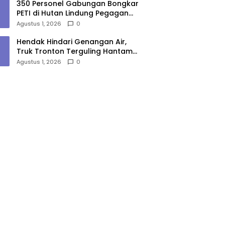
350 Personel Gabungan Bongkar
PETI di Hutan Lindung Pegagan
Hilir, 47 Camp dan Puluhan
Agustus 1, 2026
0
Peralatan Dimusnahkan
Hendak Hindari Genangan Air,
Truk Tronton Terguling Hantam
Pembatas Jalan di Jalinsum
Agustus 1, 2026
0
Sergai