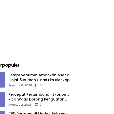
rpopuler
Pemprov Sumut Amankan Aset di
Binjai, 5 Rumah Dinas Eks Bioskop
Ria Dibongkar
Agustus 6, 2026
0
Percepat Pertumbuhan Ekonomi,
Rico Waas Dorong Penguatan
Sinergi Pemko-DPRD Medan
Agustus 2, 2026
0
CFD Pertama di Medan Belawan,