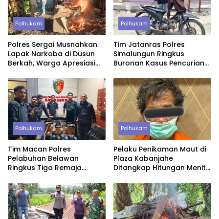
Polhukam
Polhukam
Polres Sergai Musnahkan
Tim Jatanras Polres
Lapak Narkoba di Dusun
Simalungun Ringkus
Berkah, Warga Apresiasi
Buronan Kasus Pencurian
Tindakan Tegas Aparat
Uang Rp46,2 Juta
Polhukam
Polhukam
Tim Macan Polres
Pelaku Penikaman Maut di
Pelabuhan Belawan
Plaza Kabanjahe
Ringkus Tiga Remaja
Ditangkap Hitungan Menit,
Diduga Anggota Geng
Polisi Dalami Motif
Motor di Marelan