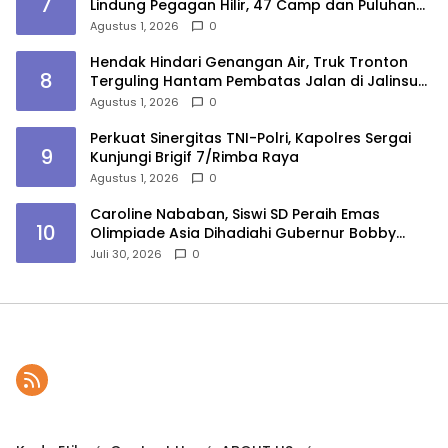
7
Lindung Pegagan Hilir, 47 Camp dan Puluhan
Peralatan Dimusnahkan
Agustus 1, 2026
0
Hendak Hindari Genangan Air, Truk Tronton
8
Terguling Hantam Pembatas Jalan di Jalinsum
Sergai
Agustus 1, 2026
0
Perkuat Sinergitas TNI-Polri, Kapolres Sergai
9
Kunjungi Brigif 7/Rimba Raya
Agustus 1, 2026
0
Caroline Nababan, Siswi SD Peraih Emas
10
Olimpiade Asia Dihadiahi Gubernur Bobby
Nasution Beasiswa Hingga Rumah
Juli 30, 2026
0