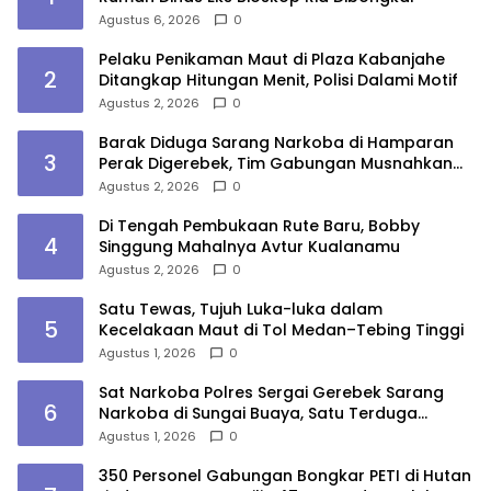
Agustus 6, 2026
0
Pelaku Penikaman Maut di Plaza Kabanjahe
2
Ditangkap Hitungan Menit, Polisi Dalami Motif
Agustus 2, 2026
0
Barak Diduga Sarang Narkoba di Hamparan
3
Perak Digerebek, Tim Gabungan Musnahkan
Lokasi
Agustus 2, 2026
0
Di Tengah Pembukaan Rute Baru, Bobby
4
Singgung Mahalnya Avtur Kualanamu
Agustus 2, 2026
0
Satu Tewas, Tujuh Luka-luka dalam
5
Kecelakaan Maut di Tol Medan–Tebing Tinggi
Agustus 1, 2026
0
Sat Narkoba Polres Sergai Gerebek Sarang
6
Narkoba di Sungai Buaya, Satu Terduga
Pelaku Diamankan
Agustus 1, 2026
0
350 Personel Gabungan Bongkar PETI di Hutan