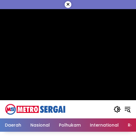
Langsung
×
ke
konten
Daerah
Nasional
Polhukam
International
Reli