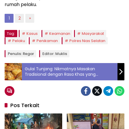
rumah pelaku.
1
2
»
Tag:
Kasus
Keamanan
Masyarakat
Pelaku
Penikaman
Polres Nias Selatan
Penulis: Regar
Editor: Muklis
Gulai Tunjang: Nikmatnya Masakan
Tradisional dengan Rasa Khas yang
Menggoda
Pos Terkait