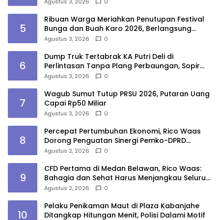
Marelan
Agustus 3, 2026
0
Ribuan Warga Meriahkan Penutupan Festival
5
Bunga dan Buah Karo 2026, Berlangsung
Aman di Bawah Pengamanan Gabungan
Agustus 3, 2026
0
Dump Truk Tertabrak KA Putri Deli di
6
Perlintasan Tanpa Plang Perbaungan, Sopir
Tewas
Agustus 3, 2026
0
Wagub Sumut Tutup PRSU 2026, Putaran Uang
7
Capai Rp50 Miliar
Agustus 3, 2026
0
Percepat Pertumbuhan Ekonomi, Rico Waas
8
Dorong Penguatan Sinergi Pemko-DPRD
Medan
Agustus 2, 2026
0
CFD Pertama di Medan Belawan, Rico Waas:
9
Bahagia dan Sehat Harus Menjangkau Seluruh
Sudut Kota Medan
Agustus 2, 2026
0
Pelaku Penikaman Maut di Plaza Kabanjahe
10
Ditangkap Hitungan Menit, Polisi Dalami Motif