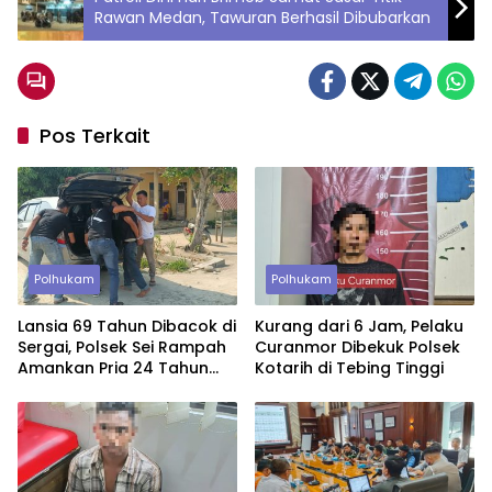
Rawan Medan, Tawuran Berhasil Dibubarkan
Pos Terkait
Polhukam
Polhukam
Lansia 69 Tahun Dibacok di
Kurang dari 6 Jam, Pelaku
Sergai, Polsek Sei Rampah
Curanmor Dibekuk Polsek
Amankan Pria 24 Tahun
Kotarih di Tebing Tinggi
Bersama Parang