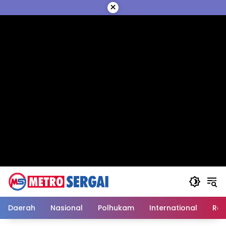
Langsung
×
ke
konten
Daerah
Nasional
Polhukam
International
Reli