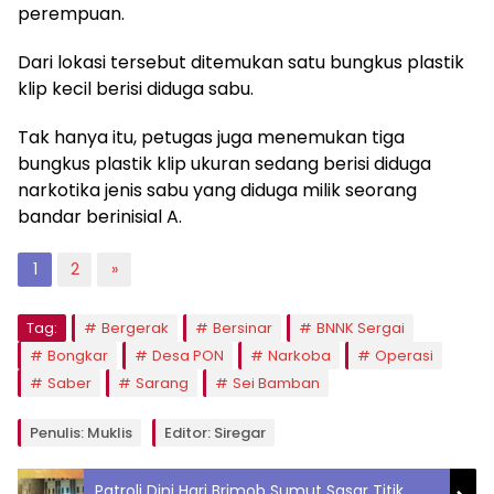
perempuan.
Dari lokasi tersebut ditemukan satu bungkus plastik
klip kecil berisi diduga sabu.
Tak hanya itu, petugas juga menemukan tiga
bungkus plastik klip ukuran sedang berisi diduga
narkotika jenis sabu yang diduga milik seorang
bandar berinisial A.
1
2
»
Tag:
Bergerak
Bersinar
BNNK Sergai
Bongkar
Desa PON
Narkoba
Operasi
Saber
Sarang
Sei Bamban
Penulis: Muklis
Editor: Siregar
Patroli Dini Hari Brimob Sumut Sasar Titik