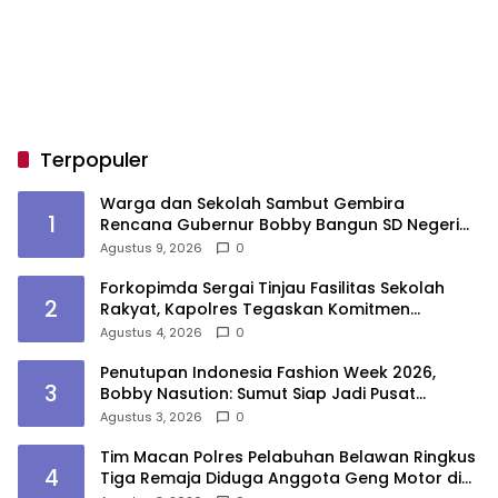
Terpopuler
Warga dan Sekolah Sambut Gembira
1
Rencana Gubernur Bobby Bangun SD Negeri
Lasara di Nias Utara
Agustus 9, 2026
0
Forkopimda Sergai Tinjau Fasilitas Sekolah
2
Rakyat, Kapolres Tegaskan Komitmen
Ciptakan Lingkungan Belajar Aman dan
Agustus 4, 2026
0
Kondusif
Penutupan Indonesia Fashion Week 2026,
3
Bobby Nasution: Sumut Siap Jadi Pusat
Fashion Indonesia Lewat Wastra
Agustus 3, 2026
0
Tim Macan Polres Pelabuhan Belawan Ringkus
4
Tiga Remaja Diduga Anggota Geng Motor di