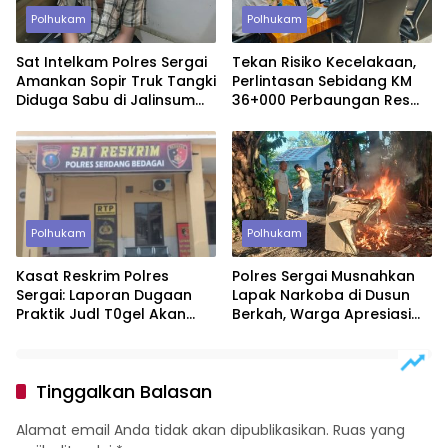
Polhukam
Polhukam
Sat Intelkam Polres Sergai
Tekan Risiko Kecelakaan,
Amankan Sopir Truk Tangki
Perlintasan Sebidang KM
Diduga Sabu di Jalinsum
36+000 Perbaungan Resmi
Sei Rampah
Ditutup Permanen
Polhukam
Polhukam
Kasat Reskrim Polres
Polres Sergai Musnahkan
Sergai: Laporan Dugaan
Lapak Narkoba di Dusun
Praktik Judl T0gel Akan
Berkah, Warga Apresiasi
Segera Ditindaklanjuti
Tindakan Tegas Aparat
Tinggalkan Balasan
Alamat email Anda tidak akan dipublikasikan.
Ruas yang