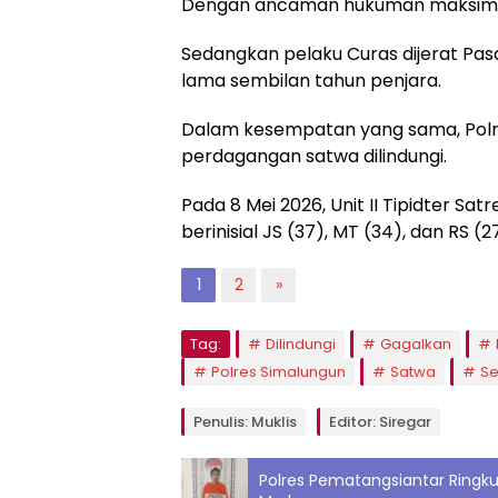
Dengan ancaman hukuman maksimal 
Sedangkan pelaku Curas dijerat Pa
lama sembilan tahun penjara.
Dalam kesempatan yang sama, Polr
perdagangan satwa dilindungi.
Pada 8 Mei 2026, Unit II Tipidter S
berinisial JS (37), MT (34), dan RS (2
1
2
»
Tag:
Dilindungi
Gagalkan
Polres Simalungun
Satwa
Se
Penulis: Muklis
Editor: Siregar
Polres Pematangsiantar Ringku