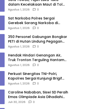
dalam Kecelakaan Maut di Tol
Medan–Tebing Tinggi
Agustus 1, 2026
0
Sat Narkoba Polres Sergai
Gerebek Sarang Narkoba di
Sungai Buaya, Satu Terduga
Agustus 1, 2026
0
Pelaku Diamankan
350 Personel Gabungan Bongkar
PETI di Hutan Lindung Pegagan
Hilir, 47 Camp dan Puluhan
Agustus 1, 2026
0
Peralatan Dimusnahkan
Hendak Hindari Genangan Air,
Truk Tronton Terguling Hantam
Pembatas Jalan di Jalinsum
Agustus 1, 2026
0
Sergai
Perkuat Sinergitas TNI-Polri,
Kapolres Sergai Kunjungi Brigif
7/Rimba Raya
Agustus 1, 2026
0
Caroline Nababan, Siswi SD Peraih
Emas Olimpiade Asia Dihadiahi
Gubernur Bobby Nasution
Juli 30, 2026
0
Beasiswa Hingga Rumah