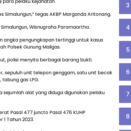
 para pelaku kejahatan.
3
res Simalungun,” tegas AKBP Marganda Aritonang.
4
s Simalungun, Wisnugraha Paramaartha.
 angka pengungkapan tertinggi untuk kasus
ah Polsek Gunung Maligas.
5
, polisi menyita berbagai barang bukti.
6
r, sepuluh unit telepon genggam, satu unit becak
D, tabung gas LPG.
a sejumlah alat yang diduga digunakan pelaku
7
erat Pasal 477 juncto Pasal 476 KUHP
8
 1 Tahun 2023.