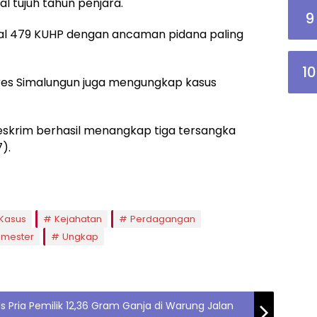
tujuh tahun penjara.
9
sal 479 KUHP dengan ancaman pidana paling
10
es Simalungun juga mengungkap kasus
atreskrim berhasil menangkap tiga tersangka
7).
Kasus
Kejahatan
Perdagangan
mester
Ungkap
s Pria Pemilik 12,36 Gram Ganja di Warung Jalan