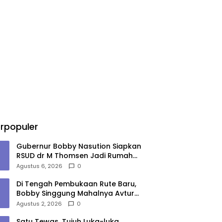
rpopuler
Gubernur Bobby Nasution Siapkan
RSUD dr M Thomsen Jadi Rumah
Sakit Regional Kepulauan Nias
Agustus 6, 2026
0
Di Tengah Pembukaan Rute Baru,
Bobby Singgung Mahalnya Avtur
Kualanamu
Agustus 2, 2026
0
Satu Tewas, Tujuh Luka-luka