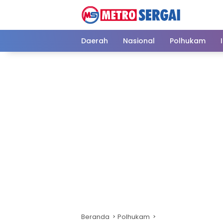
Langsung
ke
konten
Daerah
Nasional
Polhukam
Beranda
Polhukam