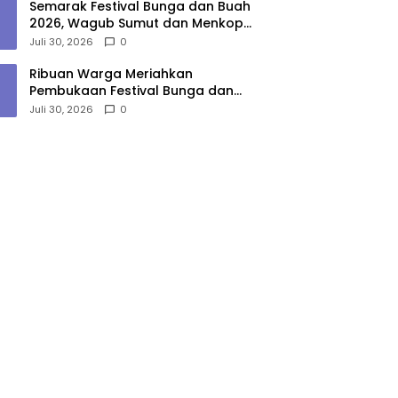
Semarak Festival Bunga dan Buah
2026, Wagub Sumut dan Menkop
Lepas Pawai di Berastagi
Juli 30, 2026
0
Ribuan Warga Meriahkan
Pembukaan Festival Bunga dan
Buah Karo 2026, Pengamanan
Juli 30, 2026
0
Gabungan Berjalan Maksimal