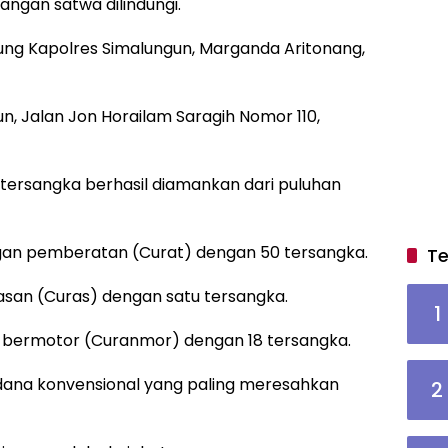
ngan satwa dilindungi.
ung Kapolres Simalungun, Marganda Aritonang,
un, Jalan Jon Horailam Saragih Nomor 110,
tersangka berhasil diamankan dari puluhan
ngan pemberatan (Curat) dengan 50 tersangka.
Te
asan (Curas) dengan satu tersangka.
1
n bermotor (Curanmor) dengan 18 tersangka.
dana konvensional yang paling meresahkan
2